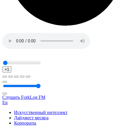
×1
Слушать ForkLog FM
En
Искусственный интеллект
Дайджест месяца
Корпораты