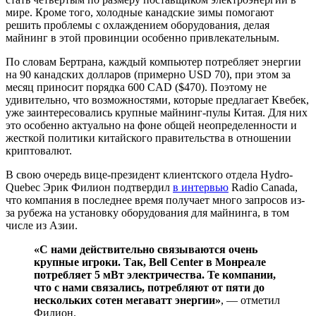
мире. Кроме того, холодные канадские зимы помогают
решить проблемы с охлаждением оборудования, делая
майнинг в этой провинции особенно привлекательным.
По словам Бертрана, каждый компьютер потребляет энергии
на 90 канадских долларов (примерно USD 70), при этом за
месяц приносит порядка 600 CAD ($470). Поэтому не
удивительно, что возможностями, которые предлагает Квебек,
уже заинтересовались крупные майнинг-пулы Китая. Для них
это особенно актуально на фоне общей неопределенности и
жесткой политики китайского правительства в отношении
криптовалют.
В свою очередь вице-президент клиентского отдела Hydro-
Quebec Эрик Филион подтвердил
в интервью
Radio Canada,
что компания в последнее время получает много запросов из-
за рубежа на установку оборудования для майнинга, в том
числе из Азии.
«С нами действительно связываются очень
крупные игроки. Так, Bell Center в Монреале
потребляет 5 мВт электричества. Те компании,
что с нами связались, потребляют от пяти до
нескольких сотен мегаватт энергии»
, — отметил
Филион.