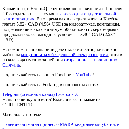
Кроме того, в Hydro-Quebec объявили о введении с 1 апреля
2018 года так называемых
«Тарифов для индустриальной
ревитализации»
. В то время как в среднем жители Квебека
платят 5.82¢ CAD (4.56¢ USD) за киловатт-час, компаниям,
потребляющим «как минимум 500 киловатт сверх нормы»,
предложат более выгодные условия — 3.30¢ CAD (2.58¢
USD).
Напомним, на прошлой неделе стало известно, китайские
майнеры
могут остаться без дешевой электроэнергии
, хотя в
начале года именно за ней они
отправились в провинцию
Сычуань
.
Подписывайтесь на канал ForkLog в
YouTube
!
Подписывайтесь на ForkLog в социальных сетях
Telegram (основной канал)
Facebook
X
Нашли ошибку в тексте? Выделите ее и нажмите
CTRL+ENTER
Материалы по теме
Падение биткоина принесло MARA квартальный убыток в