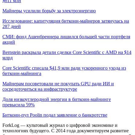
$611 млн
Майнеры усилили борьбу за электроэнергию
Исследование: капитуляция биткоин-майнеров затянулась на
287 дней
СМИ: фонд Ашенбреннера лишился большей части портфеля
акций
Bernstein раскрыла детали сделки Core Scientific с AMD на $14
млрд
Core Scientific списала $41,9 млн ради ускоренного ухода из
биткоин-майнинга
Майнерам посоветовали не покупать GPU ради ИИ и
сосредоточиться на инфраструктуре
Доля низкоуглеродной энергии в биткоин-майнинге
превысила 59%
Биткоин-пул Poolin подал заявление о банкротстве
ForkLog — культовый журнал о цифровой экономике и
технологиях будущего. С 2014 года документируем развитие