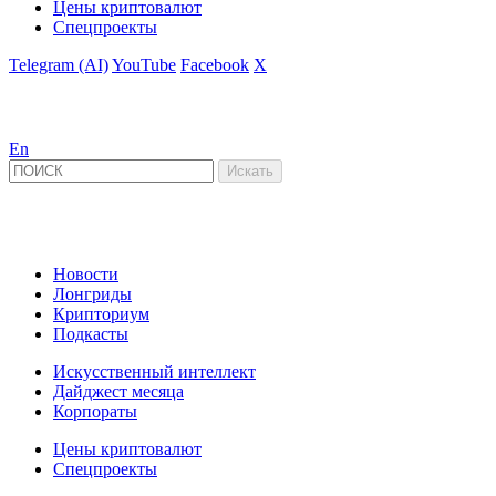
Цены криптовалют
Спецпроекты
Telegram (AI)
YouTube
Facebook
X
En
Новости
Лонгриды
Крипториум
Подкасты
Искусственный интеллект
Дайджест месяца
Корпораты
Цены криптовалют
Спецпроекты