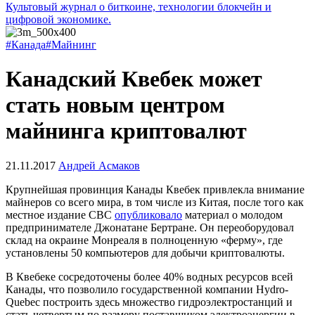
Культовый журнал о биткоине, технологии блокчейн и
цифровой экономике.
#Канада
#Майнинг
Канадский Квебек может
стать новым центром
майнинга криптовалют
21.11.2017
Андрей Асмаков
Крупнейшая провинция Канады Квебек привлекла внимание
майнеров со всего мира, в том числе из Китая, после того как
местное издание CBC
опубликовало
материал о молодом
предпринимателе Джонатане Бертране. Он переоборудовал
склад на окраине Монреаля в полноценную «ферму», где
установлены 50 компьютеров для добычи криптовалюты.
В Квебеке сосредоточены более 40% водных ресурсов всей
Канады, что позволило государственной компании Hydro-
Quebec построить здесь множество гидроэлектростанций и
стать четвертым по размеру поставщиком электроэнергии в