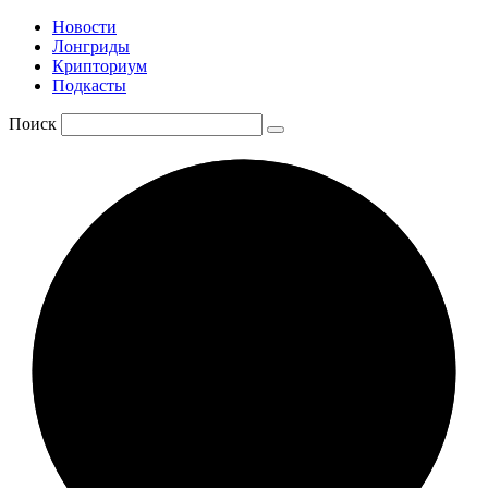
Новости
Лонгриды
Крипториум
Подкасты
Поиск