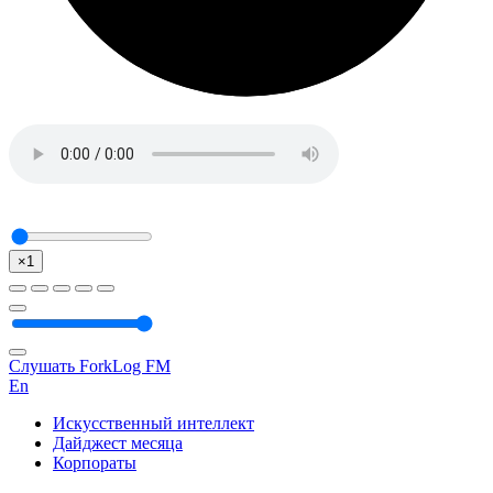
×1
Слушать ForkLog FM
En
Искусственный интеллект
Дайджест месяца
Корпораты