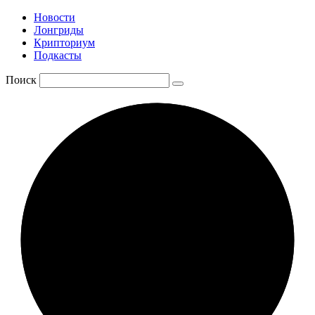
Новости
Лонгриды
Крипториум
Подкасты
Поиск