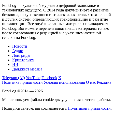
ForkLog — культовый журнал о цифровой экономике и
технологиях будущего. С 2014 года документируем развитие
биткоина, искусственного интеллекта, квантовых технологий
и других систем, определяющих трансформацию и развитие
цивилизации.
Все опубликованные материалы принадлежат
ForkLog. Вы можете перепечатывать наши материалы только
после согласования с редакцией и с указанием активной
ссылки на ForkLog.
Новости
Аудио
Лонгриды
Крипториум
ИИ
Дайджест месяца
Telegram (AI)
YouTube
Facebook
X
Политика приватности
Условия использования
О нас
Реклама
ForkLog ©2014 — 2026
Мы используем файлы cookie для улучшения качества работы.
Пользуясь сайтом, вы соглашаетесь с
Политикой приватности
.