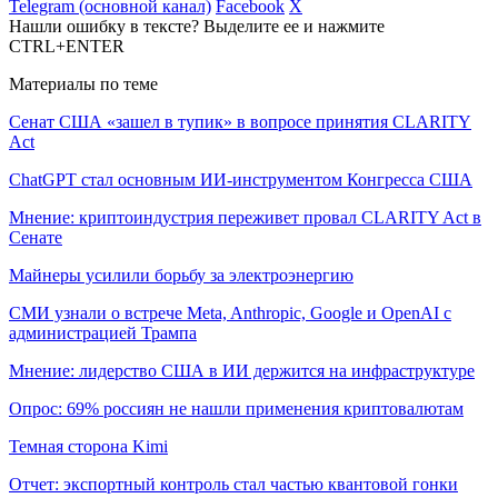
Telegram (основной канал)
Facebook
X
Нашли ошибку в тексте? Выделите ее и нажмите
CTRL+ENTER
Материалы по теме
Сенат США «зашел в тупик» в вопросе принятия CLARITY
Act
ChatGPT стал основным ИИ-инструментом Конгресса США
Мнение: криптоиндустрия переживет провал CLARITY Act в
Сенате
Майнеры усилили борьбу за электроэнергию
СМИ узнали о встрече Meta, Anthropic, Google и OpenAI с
администрацией Трампа
Мнение: лидерство США в ИИ держится на инфраструктуре
Опрос: 69% россиян не нашли применения криптовалютам
Темная сторона Kimi
Отчет: экспортный контроль стал частью квантовой гонки