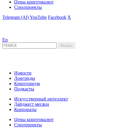
Цены криптовалют
Спецпроекты
Telegram (AI)
YouTube
Facebook
X
En
Новости
Лонгриды
Крипториум
Подкасты
Искусственный интеллект
Дайджест месяца
Корпораты
Цены криптовалют
Спецпроекты