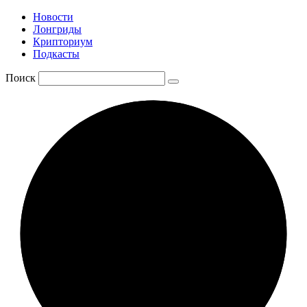
Новости
Лонгриды
Крипториум
Подкасты
Поиск