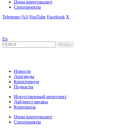
Цены криптовалют
Спецпроекты
Telegram (AI)
YouTube
Facebook
X
En
Новости
Лонгриды
Крипториум
Подкасты
Искусственный интеллект
Дайджест месяца
Корпораты
Цены криптовалют
Спецпроекты