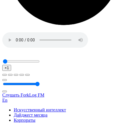
×1
Слушать ForkLog FM
En
Искусственный интеллект
Дайджест месяца
Корпораты