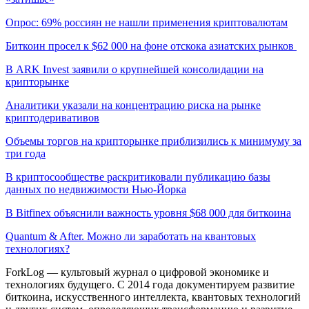
Опрос: 69% россиян не нашли применения криптовалютам
Биткоин просел к $62 000 на фоне отскока азиатских рынков
В ARK Invest заявили о крупнейшей консолидации на
крипторынке
Аналитики указали на концентрацию риска на рынке
криптодеривативов
Объемы торгов на крипторынке приблизились к минимуму за
три года
В криптосообществе раскритиковали публикацию базы
данных по недвижимости Нью-Йорка
В Bitfinex объяснили важность уровня $68 000 для биткоина
Quantum & After. Можно ли заработать на квантовых
технологиях?
ForkLog — культовый журнал о цифровой экономике и
технологиях будущего. С 2014 года документируем развитие
биткоина, искусственного интеллекта, квантовых технологий