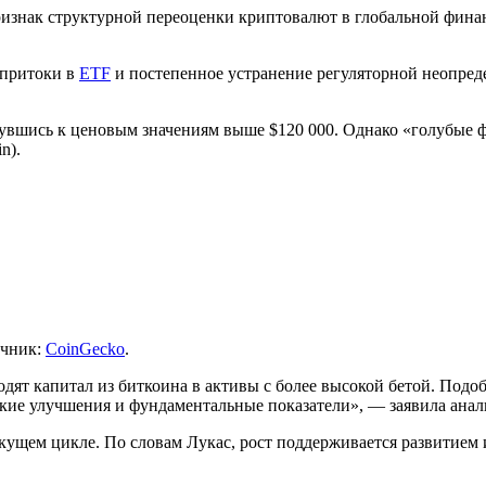
признак структурной переоценки криптовалют в глобальной фин
 притоки в
ETF
и постепенное устранение регуляторной неопред
рнувшись к ценовым значениям выше $120 000. Однако «голубые 
n).
очник:
CoinGecko
.
дят капитал из биткоина в
активы с более высокой бетой
. Подо
ские улучшения и фундаментальные показатели», — заявила анал
екущем цикле. По словам Лукас, рост поддерживается развитие