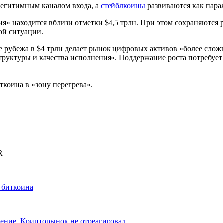
легитимным каналом входа, а
стейблкоины
развиваются как пара
» находится вблизи отметки $4,5 трлн. При этом сохраняются 
ой ситуации.
рубежа в $4 трлн делает рынок цифровых активов «более сложн
труктуры и качества исполнения». Поддержание роста потребует 
коина в «зону перегрева».
R
 биткоина
шение. Крипторынок не отреагировал