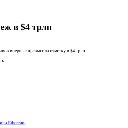
еж в $4 трлн
вов впервые превысила отметку в $4 трлн.
o.
оста Ethereum
.