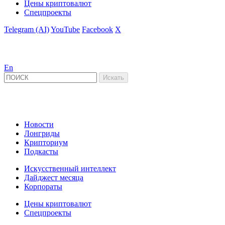
Цены криптовалют
Спецпроекты
Telegram (AI)
YouTube
Facebook
X
En
Новости
Лонгриды
Крипториум
Подкасты
Искусственный интеллект
Дайджест месяца
Корпораты
Цены криптовалют
Спецпроекты