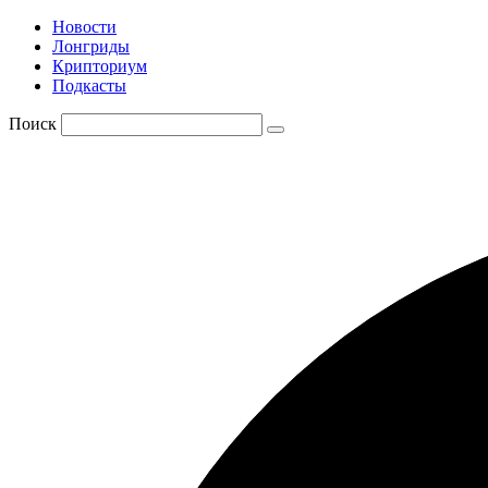
Новости
Лонгриды
Крипториум
Подкасты
Поиск