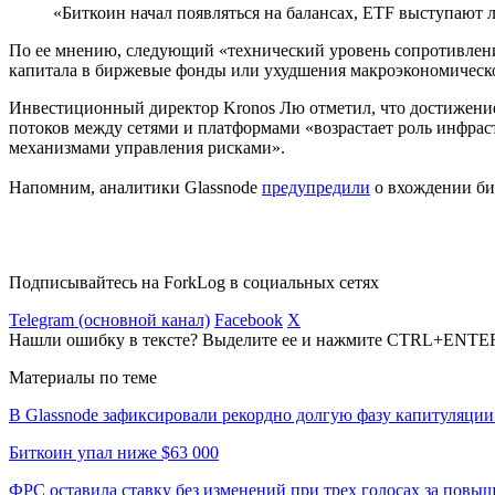
«Биткоин начал появляться на балансах, ETF выступают 
По ее мнению, следующий «технический уровень сопротивления
капитала в биржевые фонды или ухудшения макроэкономическ
Инвестиционный директор Kronos Лю отметил, что достижение 
потоков между сетями и платформами «возрастает роль инфрас
механизмами управления рисками».
Напомним, аналитики Glassnode
предупредили
о вхождении бит
Подписывайтесь на ForkLog в социальных сетях
Telegram (основной канал)
Facebook
X
Нашли ошибку в тексте? Выделите ее и нажмите CTRL+ENTE
Материалы по теме
В Glassnode зафиксировали рекордно долгую фазу капитуляции
Биткоин упал ниже $63 000
ФРС оставила ставку без изменений при трех голосах за повы