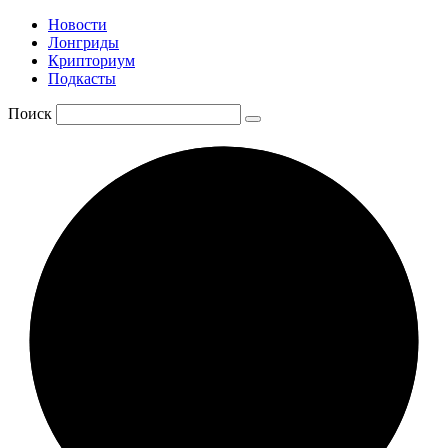
Новости
Лонгриды
Крипториум
Подкасты
Поиск