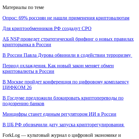
Материалы по теме
Опрос: 69% россиян не нашли применения криптовалютам
Для криптообменников РФ создадут СРО
АБ NSP проведет стратегический брифинг о новых правилах
крипторынка в России
В России Павла Дурова обвинили в содействии терроризму
Период охлаждения. Как новый закон меняет обмен
криптовалюты в России
В Москве пройдет конференция по цифровому комплаенсу
ЦИФКОМ 26
В Госдуме предложили блокировать криптопереводы по
подозрению банков
Минцифры станет единым регулятором ИИ в России
В ЦБ РФ обозначили дату запуска крипторегулирования
ForkLog — культовый журнал о цифровой экономике и