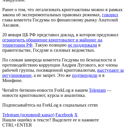
Ранее о том, что легализовать криптоактивы можно в рамках
закона об экспериментальных правовых режимах,
говорил
глава комитета Госдумы по финансовому рынку Анатолий
Аксаков.
20 января ЦБ РФ представил доклад, в котором предложил
ограничить обращение криптовалют и майнинг на
территории РФ
. Такую позицию
не поддержали
в
правительстве, Госдуме и силовых ведомствах.
По словам зампреда комитета Госдумы по безопасности и
противодействию коррупции Андрея Лугового, все члены
рабочей группы, посвященной криптовалютам,
выступают за
регулирование
, а не запрет. Это же
подтвердили
и в
Минфине.
Читайте биткоин-новости ForkLog в нашем
Telegram
—
новости криптовалют, курсы и аналитика.
Подписывайтесь на ForkLog в социальных сетях
Telegram (основной канал)
Facebook
X
Нашли ошибку в тексте? Выделите ее и нажмите
CTRL+ENTER