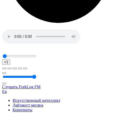
×1
Слушать ForkLog FM
En
Искусственный интеллект
Дайджест месяца
Корпораты