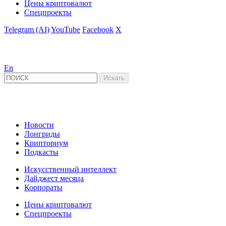
Цены криптовалют
Спецпроекты
Telegram (AI)
YouTube
Facebook
X
En
Новости
Лонгриды
Крипториум
Подкасты
Искусственный интеллект
Дайджест месяца
Корпораты
Цены криптовалют
Спецпроекты