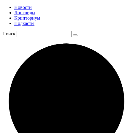
Новости
Лонгриды
Крипториум
Подкасты
Поиск