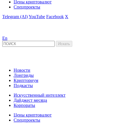
Цены криптовалют
Спецпроекты
Telegram (AI)
YouTube
Facebook
X
En
Новости
Лонгриды
Крипториум
Подкасты
Искусственный интеллект
Дайджест месяца
Корпораты
Цены криптовалют
Спецпроекты