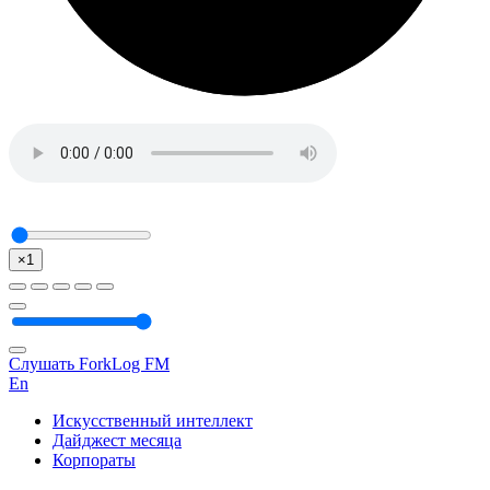
×1
Слушать ForkLog FM
En
Искусственный интеллект
Дайджест месяца
Корпораты