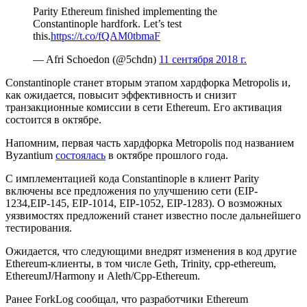
Parity Ethereum finished implementing the
Constantinople hardfork. Let’s test
this.
https://t.co/fQAM0tbmaF
— Afri Schoedon (@5chdn)
11 сентября 2018 г.
Constantinople станет вторым этапом хардфорка Metropolis и,
как ожидается, повысит эффективность и снизит
транзакционные комиссии в сети Ethereum. Его активация
состоится в октябре.
Напомним, первая часть хардфорка Metropolis под названием
Byzantium
состоялась
в октябре прошлого года.
С имплементацией кода Constantinople в клиент Parity
включены все предложения по улучшению сети (EIP-
1234,EIP-145, EIP-1014, EIP-1052, EIP-1283). О возможных
уязвимостях предложений станет известно после дальнейшего
тестирования.
Ожидается, что следующими внедрят изменения в код другие
Ethereum-клиенты, в том числе Geth, Trinity, cpp-ethereum,
EthereumJ/Harmony и Aleth/Cpp-Ethereum.
Ранее ForkLog сообщал, что разработчики Ethereum