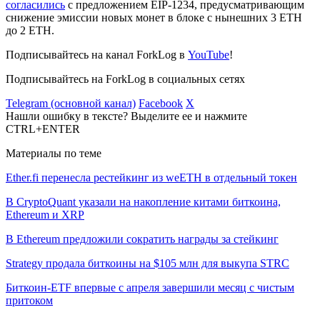
согласились
с предложением EIP-1234, предусматривающим
снижение эмиссии новых монет в блоке с нынешних 3 ETH
до 2 ETH.
Подписывайтесь на канал ForkLog в
YouTube
!
Подписывайтесь на ForkLog в социальных сетях
Telegram (основной канал)
Facebook
X
Нашли ошибку в тексте? Выделите ее и нажмите
CTRL+ENTER
Материалы по теме
Ether.fi перенесла рестейкинг из weETH в отдельный токен
В CryptoQuant указали на накопление китами биткоина,
Ethereum и XRP
В Ethereum предложили сократить награды за стейкинг
Strategy продала биткоины на $105 млн для выкупа STRC
Биткоин-ETF впервые с апреля завершили месяц с чистым
притоком