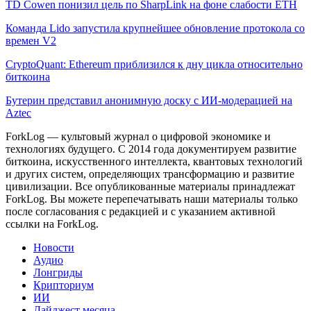
TD Cowen понизил цель по SharpLink на фоне слабости ETH
Команда Lido запустила крупнейшее обновление протокола со
времен V2
CryptoQuant: Ethereum приблизился к дну цикла относительно
биткоина
Бутерин представил анонимную доску с ИИ-модерацией на
Aztec
ForkLog — культовый журнал о цифровой экономике и
технологиях будущего. С 2014 года документируем развитие
биткоина, искусственного интеллекта, квантовых технологий
и других систем, определяющих трансформацию и развитие
цивилизации.
Все опубликованные материалы принадлежат
ForkLog. Вы можете перепечатывать наши материалы только
после согласования с редакцией и с указанием активной
ссылки на ForkLog.
Новости
Аудио
Лонгриды
Крипториум
ИИ
Дайджест месяца