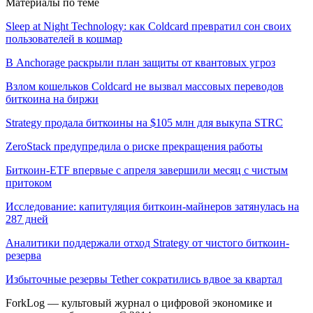
Материалы по теме
Sleep at Night Technology: как Coldcard превратил сон своих
пользователей в кошмар
В Anchorage раскрыли план защиты от квантовых угроз
Взлом кошельков Coldcard не вызвал массовых переводов
биткоина на биржи
Strategy продала биткоины на $105 млн для выкупа STRC
ZeroStack предупредила о риске прекращения работы
Биткоин-ETF впервые с апреля завершили месяц с чистым
притоком
Исследование: капитуляция биткоин-майнеров затянулась на
287 дней
Аналитики поддержали отход Strategy от чистого биткоин-
резерва
Избыточные резервы Tether сократились вдвое за квартал
ForkLog — культовый журнал о цифровой экономике и