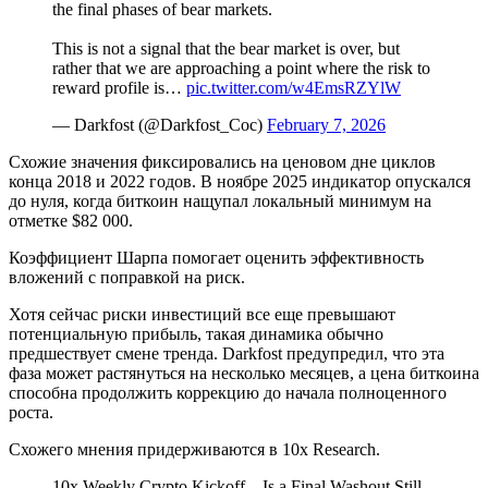
the final phases of bear markets.
This is not a signal that the bear market is over, but
rather that we are approaching a point where the risk to
reward profile is…
pic.twitter.com/w4EmsRZYlW
— Darkfost (@Darkfost_Coc)
February 7, 2026
Схожие значения фиксировались на ценовом дне циклов
конца 2018 и 2022 годов. В ноябре 2025 индикатор опускался
до нуля, когда биткоин нащупал локальный минимум на
отметке $82 000.
Коэффициент Шарпа помогает оценить эффективность
вложений с поправкой на риск.
Хотя сейчас риски инвестиций все еще превышают
потенциальную прибыль, такая динамика обычно
предшествует смене тренда. Darkfost предупредил, что эта
фаза может растянуться на несколько месяцев, а цена биткоина
способна продолжить коррекцию до начала полноценного
роста.
Схожего мнения придерживаются в 10x Research.
10x Weekly Crypto Kickoff – Is a Final Washout Still