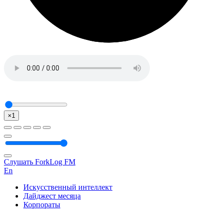
×1
Слушать ForkLog FM
En
Искусственный интеллект
Дайджест месяца
Корпораты