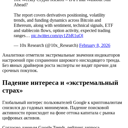
Ahead?
The report covers derivatives positioning, volatility
trends, and funding dynamics across Bitcoin and
Ethereum, along with sentiment, technical signals, ETF
and stablecoin flows, option activity, expected trading
ranges…
pic.twitter.com/qv1ZbR1uQl
— 10x Research (@10x_Research)
February 8, 2026
Аналитики отметили экстремальные значения индикаторов
настроений при сохранении широкого нисходящего тренда.
Без явных драйверов роста эксперты не видят причин для
срочных покупок.
Падение интереса и «экстремальный
страх»
Глобальный интерес пользователей Google к криптовалютам
снизился до годовых минимумов. Падение поисковой
активности происходит на фоне оттока капитала с рынка
цифровых активов.
Согласно данным Google Trends, рейтинг запроса