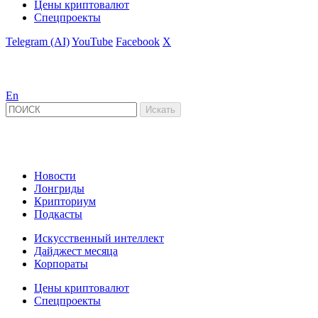
Цены криптовалют
Спецпроекты
Telegram (AI)
YouTube
Facebook
X
En
Новости
Лонгриды
Крипториум
Подкасты
Искусственный интеллект
Дайджест месяца
Корпораты
Цены криптовалют
Спецпроекты