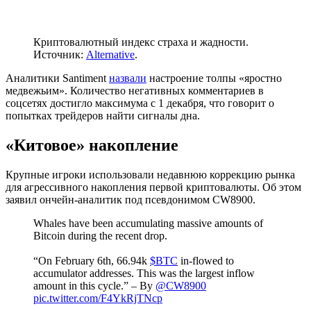
Криптовалютный индекс страха и жадности.
Источник:
Alternative
.
Аналитики Santiment
назвали
настроение толпы «яростно
медвежьим». Количество негативных комментариев в
соцсетях достигло максимума с 1 декабря, что говорит о
попытках трейдеров найти сигналы дна.
«Китовое» накопление
Крупные игроки использовали недавнюю коррекцию рынка
для агрессивного накопления первой криптовалюты. Об этом
заявил ончейн-аналитик под псевдонимом CW8900.
Whales have been accumulating massive amounts of
Bitcoin during the recent drop.
“On February 6th, 66.94k
$BTC
in-flowed to
accumulator addresses. This was the largest inflow
amount in this cycle.” – By
@CW8900
pic.twitter.com/F4YkRjTNcp