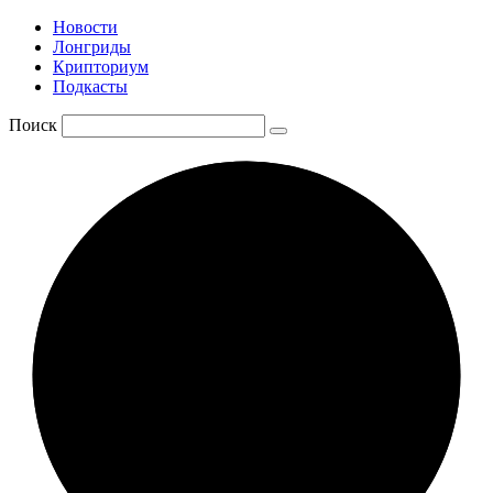
Новости
Лонгриды
Крипториум
Подкасты
Поиск