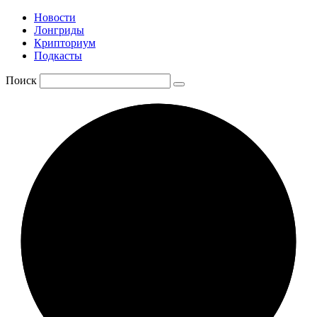
Новости
Лонгриды
Крипториум
Подкасты
Поиск