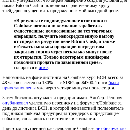
Истцы утверждают, что биржа намеренно создала условия для
пампа Bitcoin Cash и позволила ограниченному кругу
трейдеров осуществить продажу по самой выгодной цене.
«В результате индивидуальные ответчики и
Coinbase позволили компании заработать
существенные комиссионные на тех торговых
операциях, получить непосредственную выгоду
от спреда на раздутой цене Bitcoin Cash, а также
избежать наплыва продавцов посредством
закрытия торгов через несколько минут после
их открытия. Только некоторым инсайдерам
позволили продать по завышенной цене»
, —
говорится в
иске
.
Напомним, на фоне листинга на Coinbase курс BCH всего за
48 часов взлетел на 130% — с $1865 до $4300. Торги
были
приостановлены
уже через четыре минуты после старта.
Затем биткоин-энтузиаст и предпринимать Альберт Реншоу
опубликовал
удаленную переписку на форуме /r/Coinbase за
день до листинга BCH, в которой неизвестный пользователь
под ником mukiva2 предупредил трейдеров о предстоящем
событии, сославшись на источник в компании.
При этом внутренней расследование Coinbase
не обнаружило