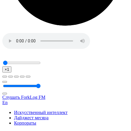
×1
Слушать ForkLog FM
En
Искусственный интеллект
Дайджест месяца
Корпораты