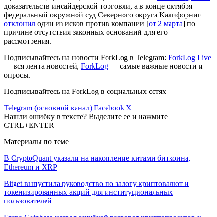
доказательств инсайдерской торговли, а в конце октября
федеральный окружной суд Северного округа Калифорнии
отклонил
один из исков против компании [
от 2 марта
] по
причине отсутствия законных оснований для его
рассмотрения.
Подписывайтесь на новости ForkLog в Telegram:
ForkLog Live
— вся лента новостей,
ForkLog
— самые важные новости и
опросы.
Подписывайтесь на ForkLog в социальных сетях
Telegram (основной канал)
Facebook
X
Нашли ошибку в тексте? Выделите ее и нажмите
CTRL+ENTER
Материалы по теме
В CryptoQuant указали на накопление китами биткоина,
Ethereum и XRP
Bitget выпустила руководство по залогу криптовалют и
токенизированных акций для институциональных
пользователей