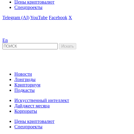
Цены криптовалют
Спецпроекты
Telegram (AI)
YouTube
Facebook
X
En
Новости
Лонгриды
Крипториум
Подкасты
Искусственный интеллект
Дайджест месяца
Корпораты
Цены криптовалют
Спецпроекты