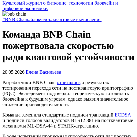
Культовый журнал о биткоине, технологии блокчейн и
цифровой экономике.
#BNB Chain
#блокчейн
#квантовые вычисления
Команда BNB Chain
пожертвовала скоростью
ради квантовой устойчивости
20.05.2026
Елена Васильева
Разработчики BNB Chain
отчитались
о результатах
тестирования перехода сети на постквантовую криптографию
(PQC). Эксперимент подтвердил теоретическую готовность
блокчейна к будущим угрозам, однако выявил значительное
снижение производительности.
Команда заменила стандартные подписи транзакций
ECDSA
и подписи голосов валидаторов BLS12-381 на постквантовые
механизмы ML-DSA-44 и STARK-агрегацию.
В ходе испытаний пропускная способность сети для простых