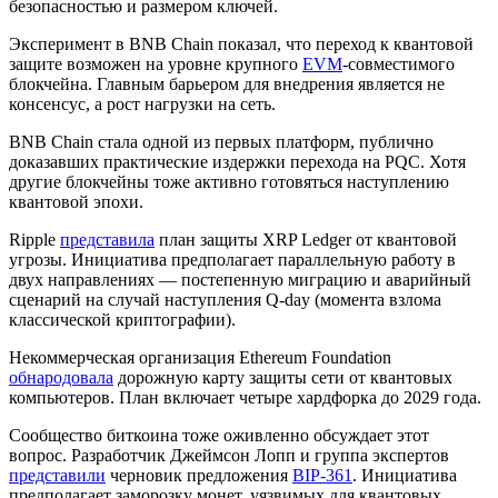
безопасностью и размером ключей.
Эксперимент в BNB Chain показал, что переход к квантовой
защите возможен на уровне крупного
EVM
-совместимого
блокчейна. Главным барьером для внедрения является не
консенсус, а рост нагрузки на сеть.
BNB Chain стала одной из первых платформ, публично
доказавших практические издержки перехода на PQC. Хотя
другие блокчейны тоже активно готовяться наступлению
квантовой эпохи.
Ripple
представила
план защиты XRP Ledger от квантовой
угрозы. Инициатива предполагает параллельную работу в
двух направлениях — постепенную миграцию и аварийный
сценарий на случай наступления Q-day (момента взлома
классической криптографии).
Некоммерческая организация Ethereum Foundation
обнародовала
дорожную карту защиты сети от квантовых
компьютеров. План включает четыре хардфорка до 2029 года.
Сообщество биткоина тоже оживленно обсуждает этот
вопрос. Разработчик Джеймсон Лопп и группа экспертов
представили
черновик предложения
BIP-361
. Инициатива
предполагает заморозку монет, уязвимых для квантовых