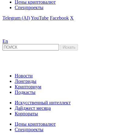
Цены криптовалют
Спецпроекты
Telegram (AI)
YouTube
Facebook
X
En
Новости
Лонгриды
Крипториум
Подкасты
Искусственный интеллект
Дайджест месяца
Корпораты
Цены криптовалют
Спецпроекты