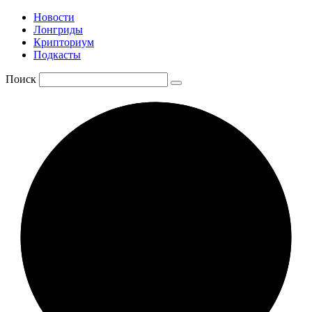
Новости
Лонгриды
Крипториум
Подкасты
Поиск