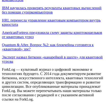
IBM научилась проверять результаты квантовых вычислений
без помощи суперкомпьютеров
HRL перенесла управление квантовым компьютером внутрь
криостата
AmericanFortress предложила схему защиты криптокошельков
от квантовых угроз
Quantum & After. Вопрос №2: как блокчейны готовятся к
«квантовой» эре?
Эксперт назвал биткоин «канарейкой в шахте» для квантовой
угрозы
ForkLog — культовый журнал о цифровой экономике и
технологиях будущего. С 2014 года документируем развитие
биткоина, искусственного интеллекта, квантовых технологий
и других систем, определяющих трансформацию и развитие
цивилизации.
Все опубликованные материалы принадлежат
ForkLog. Вы можете перепечатывать наши материалы только
после согласования с редакцией и с указанием активной
ссылки на ForkLog.