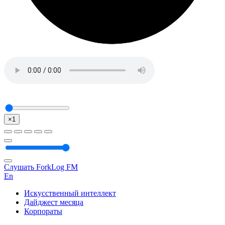
×1
Слушать ForkLog FM
En
Искусственный интеллект
Дайджест месяца
Корпораты