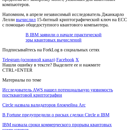
компьютеров.
Напомним, в апреле независимый исследователь Джанкарло
Лелли
вычислил
15-битный криптографический ключ на
ECC
с помощью общедоступного квантового компьютера.
В IBM заявили о начале практической
эры квантовых вычислений
Подписывайтесь на ForkLog в социальных сетях
Telegram (основной канал)
Facebook
X
Нашли ошибку в тексте? Выделите ее и нажмите
CTRL+ENTER
Материалы по теме
Исследователь AWS нашел потенциальную уязвимость
постквантовой криптографии
Circle назвала валидаторов блокчейна Arc
В Fortune предупредили о рисках сделки Circle и IBM
IBM назвала сроки коммерческого прорыва квантовых
компьютеров