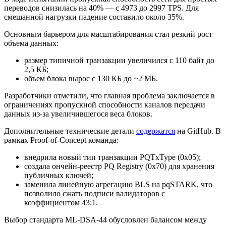
переводов снизилась на 40% — с 4973 до 2997
TPS
. Для
смешанной нагрузки падение составило около 35%.
Основным барьером для масштабирования стал резкий рост
объема данных:
размер типичной транзакции увеличился с 110 байт до
2,5 КБ;
объем блока вырос с 130 КБ до ~2 МБ.
Разработчики отметили, что главная проблема заключается в
ограничениях пропускной способности каналов передачи
данных из-за увеличившегося веса блоков.
Дополнительные технические детали
содержатся
на GitHub. В
рамках
Proof-of-Concept
команда:
внедрила новый тип транзакции PQTxType (0x05);
создала ончейн-реестр PQ Registry (0x70) для хранения
публичных ключей;
заменила линейную агрегацию BLS на pqSTARK, что
позволило сжать подписи валидаторов с
коэффициентом 43:1.
Выбор стандарта ML-DSA-44 обусловлен балансом между