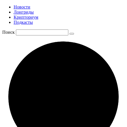
Новости
Лонгриды
Крипториум
Подкасты
Поиск