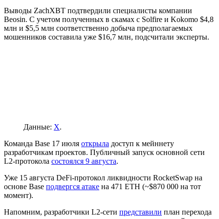
Выводы ZachXBT подтвердили специалисты компании
Beosin. С учетом полученных в скамах с Solfire и Kokomo $4,8
млн и $5,5 млн соответственно добыча предполагаемых
мошенников составила уже $16,7 млн, подсчитали эксперты.
Данные:
X
.
Команда Base 17 июля
открыла
доступ к мейннету
разработчикам проектов. Публичный запуск основной сети
L2-протокола
состоялся 9 августа
.
Уже 15 августа DeFi-протокол ликвидности RocketSwap на
основе Base
подвергся атаке
на 471 ETH (~$870 000 на тот
момент).
Напомним, разработчики L2-сети
представили
план перехода