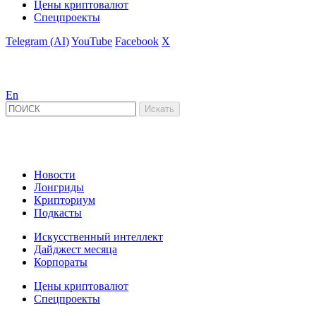
Цены криптовалют
Спецпроекты
Telegram (AI)
YouTube
Facebook
X
En
Новости
Лонгриды
Крипториум
Подкасты
Искусственный интеллект
Дайджест месяца
Корпораты
Цены криптовалют
Спецпроекты