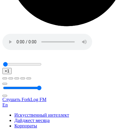
×1
Слушать ForkLog FM
En
Искусственный интеллект
Дайджест месяца
Корпораты