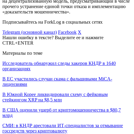
на децентрализованную модель, предусматривающий в числе
прочего устранение единой точки отказа и имплементацию
«доказательств мошенничества».
Подписывайтесь на ForkLog в социальных сетях
Telegram (основной канал)
Facebook
X
Нашли ошибку в тексте? Выделите ее и нажмите
CTRL+ENTER
Материалы по теме
Исследователь обнаружил следы хакеров КНДР в 1640
организациях
В ЕС участились случаи скама с фальшивыми MiCA-
лицензиями
В Южной Корее ликвидировали схему с фейковым
стейкингом XRP на $8,5 млн
В США оценили ущерб от криптомошенничества в $80,7
млрд
СМИ: в КНДР арестовали ИТ-специалистов за отмывание
госсредств через криптовалюту