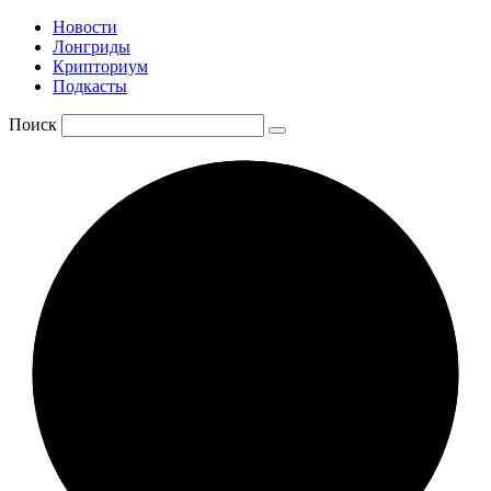
Новости
Лонгриды
Крипториум
Подкасты
Поиск