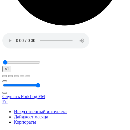
×1
Слушать ForkLog FM
En
Искусственный интеллект
Дайджест месяца
Корпораты