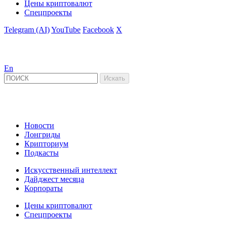
Цены криптовалют
Спецпроекты
Telegram (AI)
YouTube
Facebook
X
En
Новости
Лонгриды
Крипториум
Подкасты
Искусственный интеллект
Дайджест месяца
Корпораты
Цены криптовалют
Спецпроекты