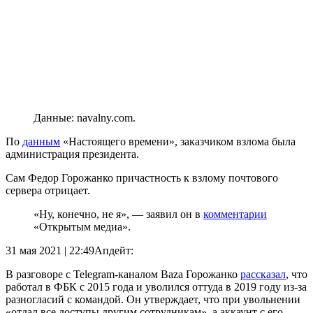
Данные: navalny.com.
По
данным
«Настоящего времени», заказчиком взлома была
администрация президента.
Сам Федор Горожанко причастность к взлому почтового
сервера отрицает.
«Ну, конечно, не я», — заявил он в
комментарии
«Открытым медиа».
31 мая 2021 | 22:49
Апдейт:
В разговоре с Telegram-каналом Baza Горожанко
рассказал
, что
работал в ФБК с 2015 года и уволился оттуда в 2019 году из-за
разногласий с командой. Он утверждает, что при увольнении
«отдал все доступы другим сотрудникам», а аккаунт с его