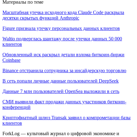
Материалы по теме
Масштабная утечка исходного кода Claude Code раскрыла
десятки скрытых функций Anthropic
Figure признала утечку персональных данных клиентов
Waltio подверглась шантажу после утечки данных 50 000
клиентов
Обновленный иск раскрыл детали взлома биткоин-биржи
Coinbase
Binance отстранила сотрудника за инсайдерскую торговлю
В сеть попали личные данные пользователей DeepSeek
Данные 7 млн пользователей OpenSeа выложили в сеть
СМИ выявили факт продажи данных участников биткоин-
конференций
Криптофиатный шлюз Transak заявил о компрометации базы
клиентов
ForkLog — культовый журнал о цифровой экономике и