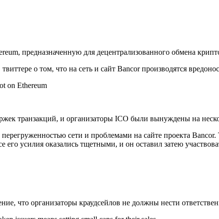
hereum, предназначенную для децентрализованного обмена крипт
твиттере о том, что на сеть и сайт Bancor производятся вредоно
Not on Ethereum
жек транзакций, и организаторы ICO были вынуждены на нескол
 перегруженностью сети и проблемами на сайте проекта Bancor. Т
се его усилия оказались тщетными, и он оставил затею участвова
ние, что организаторы краудсейлов не должны нести ответственно