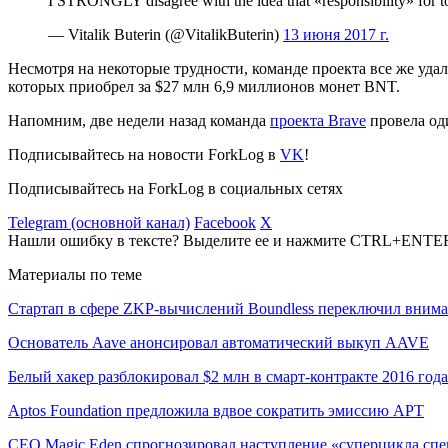
I STRONGLY disagree with the idea that «responsibility» for tok
— Vitalik Buterin (@VitalikButerin)
13 июня 2017 г.
Несмотря на некоторые трудности, команде проекта все же уда
которых приобрел за $27 млн 6,9 миллионов монет BNT.
Напомним, две недели назад команда
проекта Brave
провела оди
Подписывайтесь на новости ForkLog в
VK
!
Подписывайтесь на ForkLog в социальных сетях
Telegram (основной канал)
Facebook
X
Нашли ошибку в тексте? Выделите ее и нажмите CTRL+ENTE
Материалы по теме
Стартап в сфере ZKP-вычислений Boundless переключил вним
Основатель Aave анонсировал автоматический выкуп AAVE
Белый хакер разблокировал $2 млн в смарт-контракте 2016 года
Aptos Foundation предложила вдвое сократить эмиссию APT
CEO Magic Eden спрогнозировал наступление «суперцикла сп