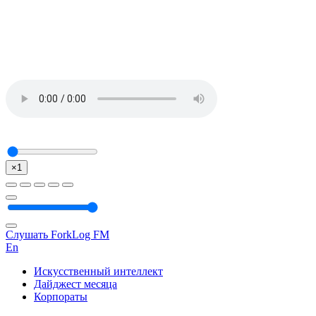
×1
Слушать ForkLog FM
En
Искусственный интеллект
Дайджест месяца
Корпораты