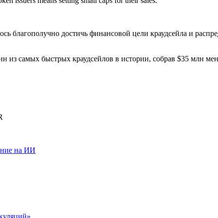
en issuers means setting small caps for their sales.
лось благополучно достичь финансовой цели краудсейла и распре
н из самых быстрых краудсейлов в истории, собрав $35 млн мене
R
ание на ИИ
екуляций»