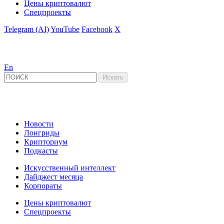
Цены криптовалют
Спецпроекты
Telegram (AI)
YouTube
Facebook
X
En
Новости
Лонгриды
Крипториум
Подкасты
Искусственный интеллект
Дайджест месяца
Корпораты
Цены криптовалют
Спецпроекты