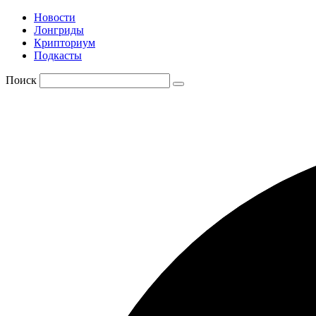
Новости
Лонгриды
Крипториум
Подкасты
Поиск