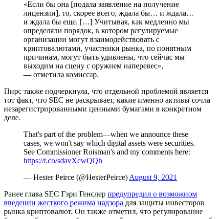
«Если бы она [подала заявление на получение
лицензии], то, скорее всего, ждала бы… и ждала…
и ждала бы еще. […] Учитывая, как медленно мы
определяли порядок, в котором регулируемые
организации могут взаимодействовать с
криптовалютами, участники рынка, по понятным
причинам, могут быть удивлены, что сейчас мы
выходим на сцену с оружием наперевес»,
— отметила комиссар.
Пирс также подчеркнула, что отдельной проблемой является
тот факт, что SEC не раскрывает, какие именно активы сочла
незарегистрированными ценными бумагами в конкретном
деле.
That's part of the problem—when we announce these
cases, we won't say which digital assets were securities.
See Commissioner Roisman's and my comments here:
https://t.co/sdavXcwQQh
— Hester Peirce (@HesterPeirce)
August 9, 2021
Ранее глава SEC Гэри Генслер
предупредил о возможном
введении жесткого режима надзора
для защиты инвесторов
рынка криптовалют. Он также отметил, что регулирование