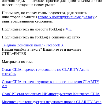
биткоин-бирж — наиболее простой для правительства способ
навести порядок на новом рынке.
Напомним, по словам главы ведомства, ради защиты
инвесторов Комиссия
готова к конструктивному диалогу
с
заинтересованными сторонами.
Подписывайтесь на новости ForkLog в
VK
.
Подписывайтесь на ForkLog в социальных сетях
Telegram (основной канал)
Facebook
X
Нашли ошибку в тексте? Выделите ее и нажмите
CTRL+ENTER
Материалы по теме
Сенат США перенес голосование по CLARITY Act на
сентябрь
Сенат США «зашел в тупик» в вопросе принятия CLARITY
Act
ChatGPT стал основным ИИ-инструментом Конгресса США
Мнение: криптоиндустрия переживет провал CLARITY Act в