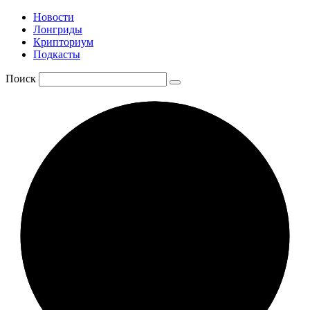
Новости
Лонгриды
Крипториум
Подкасты
Поиск