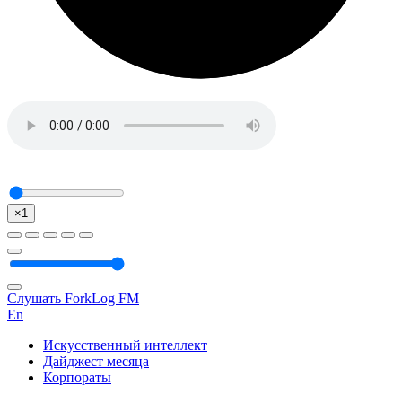
×1
Слушать ForkLog FM
En
Искусственный интеллект
Дайджест месяца
Корпораты