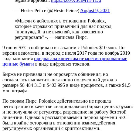
regulate approach:
https://t.co/XScIMTFTDd
— Hester Peirce (@HesterPeirce)
August 9, 2021
«Мысли о действиях в отношении Poloniex,
которые отражают привычный для нас подход
“принуждай, а не выясняй, как взвешенно
регулировать”», — написала Пирс.
9 июня SEC сообщила о взыскании с Poloniex $10 млн. По
версии ведомства, в период с июля 2017 года по ноябрь 2019
года компания
предлагала клиентам незарегистрированные
ценные бумаги
в виде цифровых токенов.
Биржа не признала и не опровергла обвинения, но
согласилась выплатить незаконно полученный доход в
размере $8 484 313 и $403 995 в виде процентов, а также $1,5
млн штрафа.
По словам Пирс, Poloniex действительно не прошла
регистрацию в качестве «национальной биржи ценных бумаг»
и не получила от регулятора разрешение на работу без этой
лицензии. Однако в рассматриваемый период времени SEC
была крайне осторожна в отношении взаимодействия
регулируемых организаций с криптоактивами.