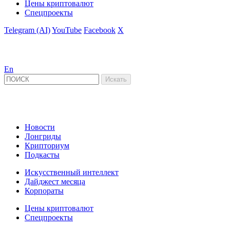
Цены криптовалют
Спецпроекты
Telegram (AI)
YouTube
Facebook
X
En
Новости
Лонгриды
Крипториум
Подкасты
Искусственный интеллект
Дайджест месяца
Корпораты
Цены криптовалют
Спецпроекты