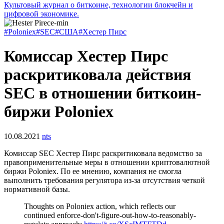
Культовый журнал о биткоине, технологии блокчейн и
цифровой экономике.
#Poloniex
#SEC
#США
#Хестер Пирс
Комиссар Хестер Пирс
раскритиковала действия
SEC в отношении биткоин-
биржи Poloniex
10.08.2021
nts
Комиссар
SEC
Хестер Пирс раскритиковала ведомство за
правоприменительные меры в отношении криптовалютной
биржи Poloniex. По ее мнению, компания не смогла
выполнить требования регулятора из-за отсутствия четкой
нормативной базы.
Thoughts on Poloniex action, which reflects our
continued enforce-don't-figure-out-how-to-reasonably-