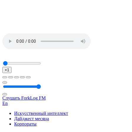
×1
Слушать ForkLog FM
En
Искусственный интеллект
Дайджест месяца
Корпораты