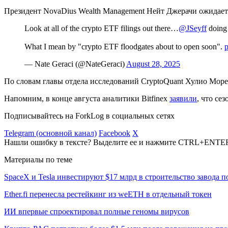
Президент NovaDius Wealth Management Нейт Джерачи ожидае
Look at all of the crypto ETF filings out there…
@JSeyff
doing 
What I mean by "crypto ETF floodgates about to open soon".
p
— Nate Geraci (@NateGeraci)
August 28, 2025
По словам главы отдела исследований CryptoQuant Хулио Мор
Напомним, в конце августа аналитики Bitfinex
заявили
, что се
Подписывайтесь на ForkLog в социальных сетях
Telegram (основной канал)
Facebook
X
Нашли ошибку в тексте? Выделите ее и нажмите CTRL+ENTE
Материалы по теме
SpaceX и Tesla инвестируют $17 млрд в строительство завода 
Ether.fi перенесла рестейкинг из weETH в отдельный токен
ИИ впервые спроектировал полные геномы вирусов