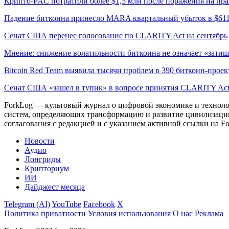
Крипто-PAC потратили более $1,5 млн после поражения на пр
Падение биткоина принесло MARA квартальный убыток в $61
Сенат США перенес голосование по CLARITY Act на сентябрь
Мнение: снижение волатильности биткоина не означает «затиш
Bitcoin Red Team выявила тысячи проблем в 390 биткоин-проек
Сенат США «зашел в тупик» в вопросе принятия CLARITY Ac
ForkLog — культовый журнал о цифровой экономике и технолог
систем, определяющих трансформацию и развитие цивилизаци
согласования с редакцией и с указанием активной ссылки на Fo
Новости
Аудио
Лонгриды
Крипториум
ИИ
Дайджест месяца
Telegram (AI)
YouTube
Facebook
X
Политика приватности
Условия использования
О нас
Реклама