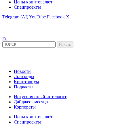
Цены криптовалют
Спецпроекты
Telegram (AI)
YouTube
Facebook
X
En
Новости
Лонгриды
Крипториум
Подкасты
Искусственный интеллект
Дайджест месяца
Корпораты
Цены криптовалют
Спецпроекты