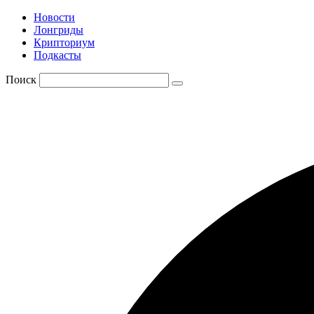
Новости
Лонгриды
Крипториум
Подкасты
Поиск