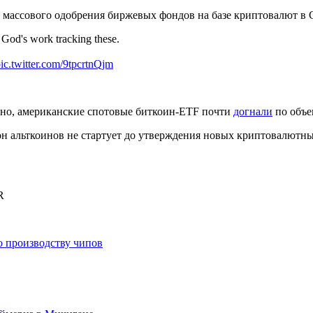
т массового одобрения биржевых фондов на базе криптовалют 
God's work tracking these.
ic.twitter.com/9tpcrtnQjm
ено, американские спотовые биткоин-ETF почти
догнали
по объе
зон альткоинов не стартует до утверждения новых криптовалют
R
по производству чипов