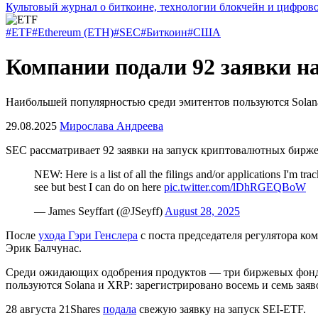
Культовый журнал о биткоине, технологии блокчейн и цифров
#ETF
#Ethereum (ETH)
#SEC
#Биткоин
#США
Компании подали 92 заявки н
Наибольшей популярностью среди эмитентов пользуются Sola
29.08.2025
Мирослава Андреева
SEC
рассматривает 92 заявки на запуск криптовалютных бир
NEW: Here is a list of all the filings and/or applications I'm t
see but best I can do on here
pic.twitter.com/lDhRGEQBoW
— James Seyffart (@JSeyff)
August 28, 2025
После
ухода Гэри Генслера
с поста председателя регулятора ко
Эрик Балчунас.
Среди ожидающих одобрения продуктов — три биржевых фонда
пользуются Solana и XRP: зарегистрировано восемь и семь заяв
28 августа 21Shares
подала
свежую заявку на запуск SEI-ETF.