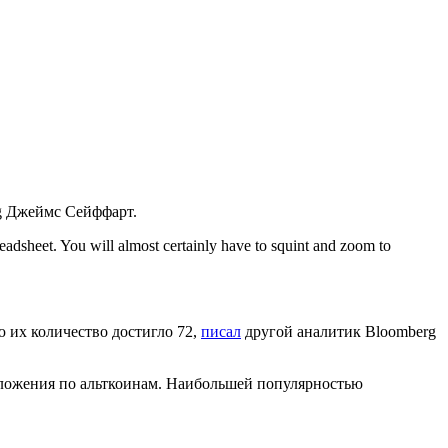
rg Джеймс Сейффарт.
preadsheet. You will almost certainly have to squint and zoom to
ю их количество достигло 72,
писал
другой аналитик Bloomberg
дложения по альткоинам. Наибольшей популярностью