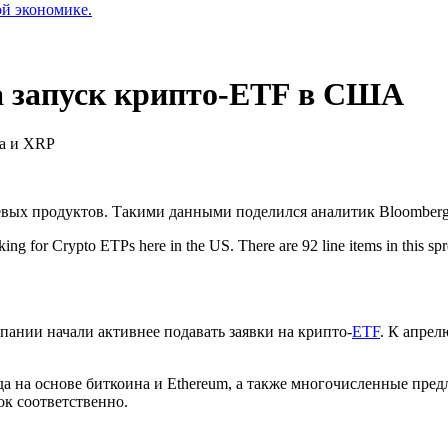
ой экономике.
а запуск крипто-ETF в США
na и XRP
жевых продуктов. Такими данными поделился аналитик Bloombe
racking for Crypto ETPs here in the US. There are 92 line items in this s
мпании начали активнее подавать заявки на крипто-
ETF
. К апрел
 на основе биткоина и Ethereum, а также многочисленные пре
ок соответственно.