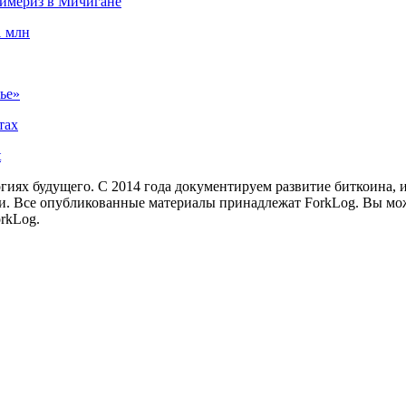
аймериз в Мичигане
1 млн
ье»
тах
t
иях будущего. С 2014 года документируем развитие биткоина, 
и.
Все опубликованные материалы принадлежат ForkLog. Вы мож
rkLog.