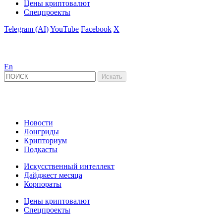
Цены криптовалют
Спецпроекты
Telegram (AI)
YouTube
Facebook
X
En
Новости
Лонгриды
Крипториум
Подкасты
Искусственный интеллект
Дайджест месяца
Корпораты
Цены криптовалют
Спецпроекты