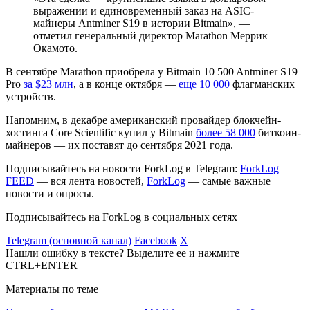
выражении и единовременный заказ на ASIC-
майнеры Antminer S19 в истории Bitmain», —
отметил генеральный директор Marathon Меррик
Окамото.
В сентябре Marathon приобрела у Bitmain 10 500 Antminer S19
Pro
за $23 млн
, а в конце октября —
еще 10 000
флагманских
устройств.
Напомним, в декабре американский провайдер блокчейн-
хостинга Core Scientific купил у Bitmain
более 58 000
биткоин-
майнеров — их поставят до сентября 2021 года.
Подписывайтесь на новости ForkLog в Telegram:
ForkLog
FEED
— вся лента новостей,
ForkLog
— самые важные
новости и опросы.
Подписывайтесь на ForkLog в социальных сетях
Telegram (основной канал)
Facebook
X
Нашли ошибку в тексте? Выделите ее и нажмите
CTRL+ENTER
Материалы по теме