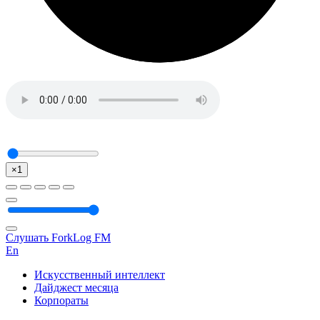
×1
Слушать ForkLog FM
En
Искусственный интеллект
Дайджест месяца
Корпораты