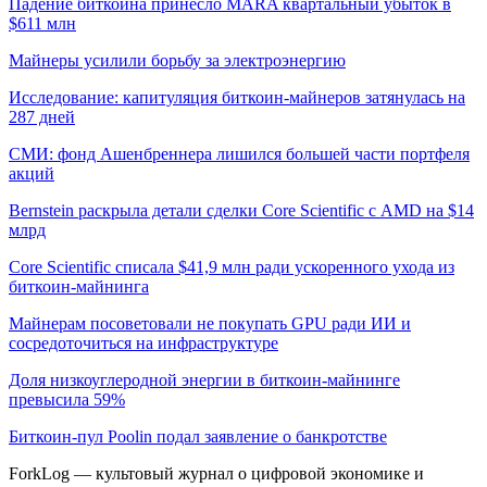
Падение биткоина принесло MARA квартальный убыток в
$611 млн
Майнеры усилили борьбу за электроэнергию
Исследование: капитуляция биткоин-майнеров затянулась на
287 дней
СМИ: фонд Ашенбреннера лишился большей части портфеля
акций
Bernstein раскрыла детали сделки Core Scientific с AMD на $14
млрд
Core Scientific списала $41,9 млн ради ускоренного ухода из
биткоин-майнинга
Майнерам посоветовали не покупать GPU ради ИИ и
сосредоточиться на инфраструктуре
Доля низкоуглеродной энергии в биткоин-майнинге
превысила 59%
Биткоин-пул Poolin подал заявление о банкротстве
ForkLog — культовый журнал о цифровой экономике и