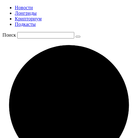
Новости
Лонгриды
Крипториум
Подкасты
Поиск