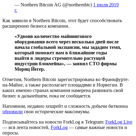
— Northern Bitcoin AG (@northernbtc)
1 июля 2019
г.
Как заявили в Northern Bitcoin, этот будет способствовать
расширению бизнеса компании.
«Удвоив количество майнингового
оборудования всего через несколько дней после
начала глобальной экспансии, мы зададим темп,
который поможет нам в ближайшие годы
выйти в лидеры стремительно растущей
индустрии блокчейна», — заявил СТО фирмы
Мориц Йегер.
Отметим, Northern Bitcoin зарегистрирована во Франкфурте-
на-Майне, а также располагает площадями в Норвегии. В
каких именно странах компания намерена развивать свой
бизнес в дальнейшем, пока не сообщается.
Напомним, недавно хешрейт и сложность добычи биткоина
обновили
свои исторические максимумы.
Подписывайтесь на новости ForkLog в Telegram:
ForkLog Live
— вся лента новостей,
ForkLog
— самые важные новости и
опросы.