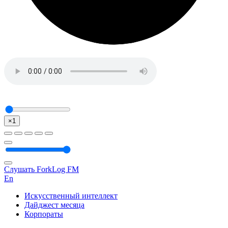
×1
Слушать ForkLog FM
En
Искусственный интеллект
Дайджест месяца
Корпораты