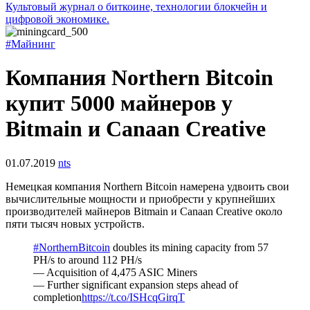
Культовый журнал о биткоине, технологии блокчейн и
цифровой экономике.
#Майнинг
Компания Northern Bitcoin
купит 5000 майнеров у
Bitmain и Canaan Creative
01.07.2019
nts
Немецкая компания Northern Bitcoin намерена удвоить свои
вычислительные мощности и приобрести у крупнейших
производителей майнеров Bitmain и Canaan Creative около
пяти тысяч новых устройств.
#NorthernBitcoin
doubles its mining capacity from 57
PH/s to around 112 PH/s
— Acquisition of 4,475 ASIC Miners
— Further significant expansion steps ahead of
completion
https://t.co/ISHcqGirqT