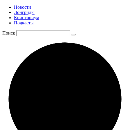
Новости
Лонгриды
Крипториум
Подкасты
Поиск