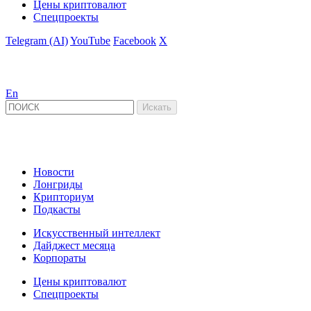
Цены криптовалют
Спецпроекты
Telegram (AI)
YouTube
Facebook
X
En
Новости
Лонгриды
Крипториум
Подкасты
Искусственный интеллект
Дайджест месяца
Корпораты
Цены криптовалют
Спецпроекты