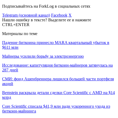
Подписывайтесь на ForkLog в социальных сетях
Telegram (основной канал)
Facebook
X
Нашли ошибку в тексте? Выделите ее и нажмите
CTRL+ENTER
Материалы по теме
Падение биткоина принесло MARA квартальный убыток в
$611 млн
Майнеры усилили борьбу за электроэнергию
Исследование: капитуляция биткоин-майнеров затянулась на
287 дней
СМИ: фонд Ашенбреннера лишился большей части портфеля
акций
Bernstein раскрыла детали сделки Core Scientific с AMD на $14
млрд
Core Scientific списала $41,9 млн ради ускоренного ухода из
биткоин-майнинга