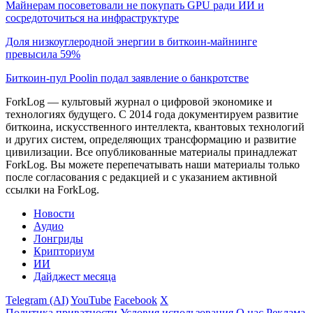
Майнерам посоветовали не покупать GPU ради ИИ и
сосредоточиться на инфраструктуре
Доля низкоуглеродной энергии в биткоин-майнинге
превысила 59%
Биткоин-пул Poolin подал заявление о банкротстве
ForkLog — культовый журнал о цифровой экономике и
технологиях будущего. С 2014 года документируем развитие
биткоина, искусственного интеллекта, квантовых технологий
и других систем, определяющих трансформацию и развитие
цивилизации.
Все опубликованные материалы принадлежат
ForkLog. Вы можете перепечатывать наши материалы только
после согласования с редакцией и с указанием активной
ссылки на ForkLog.
Новости
Аудио
Лонгриды
Крипториум
ИИ
Дайджест месяца
Telegram (AI)
YouTube
Facebook
X
Политика приватности
Условия использования
О нас
Реклама