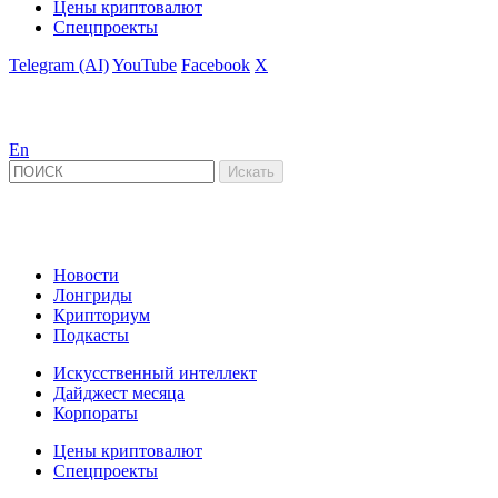
Цены криптовалют
Спецпроекты
Telegram (AI)
YouTube
Facebook
X
En
Новости
Лонгриды
Крипториум
Подкасты
Искусственный интеллект
Дайджест месяца
Корпораты
Цены криптовалют
Спецпроекты