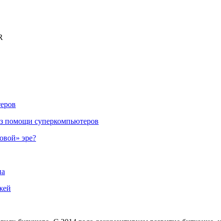
R
теров
ез помощи суперкомпьютеров
овой» эре?
на
жей