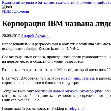
Культовый журнал о биткоине, технологии блокчейн и цифров
#IBM
#блокчейн
Корпорация IBM названа лиде
20.09.2017
Андрей Асмаков
Исследованиями и разработками в области блокчейна занимает
исследование Juniper Research, пишет CNBC.
Согласно данным опроса, проведенного среди руководителей 
на первое место в области блокчейн-разработок.
Второе место в рейтинге заняла Microsoft, которой досталось 
В августе IBM объявила о запуске
новой инициативы
, в рамка
спрос на специалистов в блокчейн-индустрии.
Тогда же IT-гигант
возглавил новый блокчейн-консорциум
, ос
которыми способна справиться технология распределенного рее
Unilever, Nestlé и Dole.
Подписывайтесь на новости Forklog в
Telegram
!