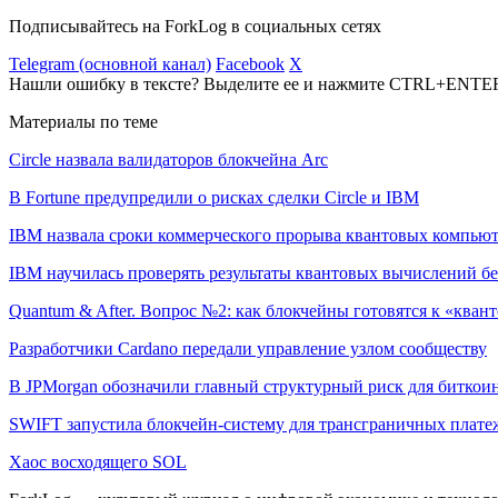
Подписывайтесь на ForkLog в социальных сетях
Telegram (основной канал)
Facebook
X
Нашли ошибку в тексте? Выделите ее и нажмите CTRL+ENTE
Материалы по теме
Circle назвала валидаторов блокчейна Arc
В Fortune предупредили о рисках сделки Circle и IBM
IBM назвала сроки коммерческого прорыва квантовых компью
IBM научилась проверять результаты квантовых вычислений б
Quantum & After. Вопрос №2: как блокчейны готовятся к «квант
Разработчики Cardano передали управление узлом сообществу
В JPMorgan обозначили главный структурный риск для биткои
SWIFT запустила блокчейн-систему для трансграничных плате
Хаос восходящего SOL