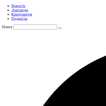
Новости
Лонгриды
Крипториум
Подкасты
Поиск