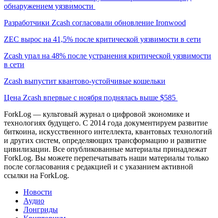
обнаружением уязвимости
Разработчики Zcash согласовали обновление Ironwood
ZEC вырос на 41,5% после критической уязвимости в сети
Zcash упал на 48% после устранения критической уязвимости
в сети
Zcash выпустит квантово-устойчивые кошельки
Цена Zcash впервые с ноября поднялась выше $585
ForkLog — культовый журнал о цифровой экономике и
технологиях будущего. С 2014 года документируем развитие
биткоина, искусственного интеллекта, квантовых технологий
и других систем, определяющих трансформацию и развитие
цивилизации.
Все опубликованные материалы принадлежат
ForkLog. Вы можете перепечатывать наши материалы только
после согласования с редакцией и с указанием активной
ссылки на ForkLog.
Новости
Аудио
Лонгриды