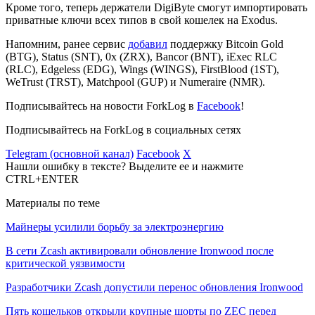
Кроме того, теперь держатели DigiByte смогут импортировать
приватные ключи всех типов в свой кошелек на Exodus.
Напомним, ранее сервис
добавил
поддержку Bitcoin Gold
(BTG), Status (SNT), 0x (ZRX), Bancor (BNT), iExec RLC
(RLC), Edgeless (EDG), Wings (WINGS), FirstBlood (1ST),
WeTrust (TRST), Matchpool (GUP) и Numeraire (NMR).
Подписывайтесь на новости ForkLog в
Facebook
!
Подписывайтесь на ForkLog в социальных сетях
Telegram (основной канал)
Facebook
X
Нашли ошибку в тексте? Выделите ее и нажмите
CTRL+ENTER
Материалы по теме
Майнеры усилили борьбу за электроэнергию
В сети Zcash активировали обновление Ironwood после
критической уязвимости
Разработчики Zcash допустили перенос обновления Ironwood
Пять кошельков открыли крупные шорты по ZEC перед