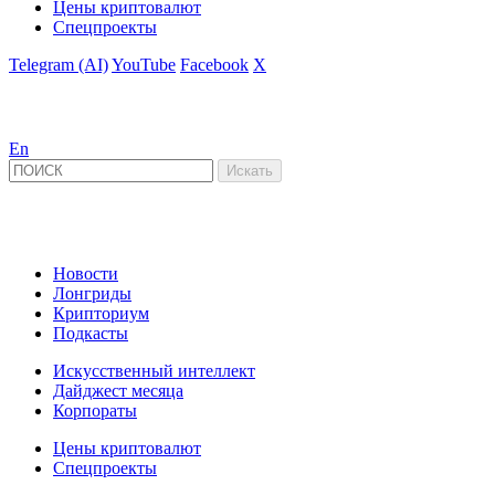
Цены криптовалют
Спецпроекты
Telegram (AI)
YouTube
Facebook
X
En
Новости
Лонгриды
Крипториум
Подкасты
Искусственный интеллект
Дайджест месяца
Корпораты
Цены криптовалют
Спецпроекты