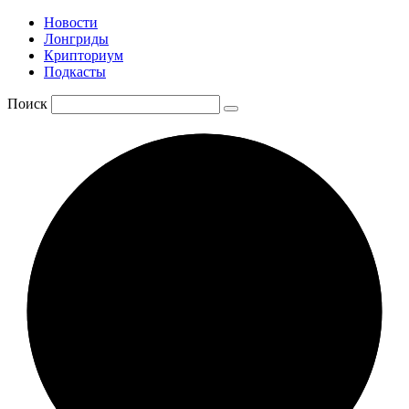
Новости
Лонгриды
Крипториум
Подкасты
Поиск