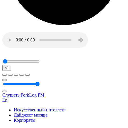
×1
Слушать ForkLog FM
En
Искусственный интеллект
Дайджест месяца
Корпораты