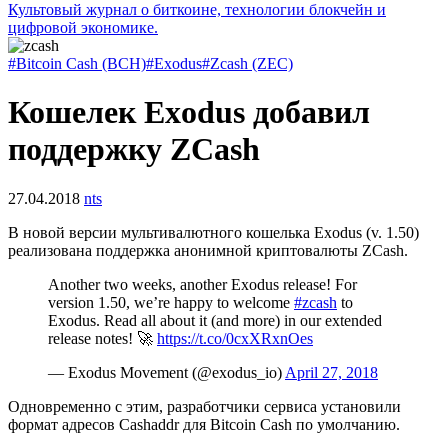
Культовый журнал о биткоине, технологии блокчейн и
цифровой экономике.
#Bitcoin Cash (BCH)
#Exodus
#Zcash (ZEC)
Кошелек Exodus добавил
поддержку ZCash
27.04.2018
nts
В новой версии мультивалютного кошелька Exodus (v. 1.50)
реализована поддержка анонимной криптовалюты ZCash.
Another two weeks, another Exodus release! For
version 1.50, we’re happy to welcome
#zcash
to
Exodus. Read all about it (and more) in our extended
release notes! 🚀
https://t.co/0cxXRxnOes
— Exodus Movement (@exodus_io)
April 27, 2018
Одновременно с этим, разработчики сервиса установили
формат адресов Cashaddr для Bitcoin Cash по умолчанию.