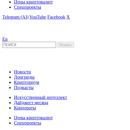
Цены криптовалют
Спецпроекты
Telegram (AI)
YouTube
Facebook
X
En
Новости
Лонгриды
Крипториум
Подкасты
Искусственный интеллект
Дайджест месяца
Корпораты
Цены криптовалют
Спецпроекты