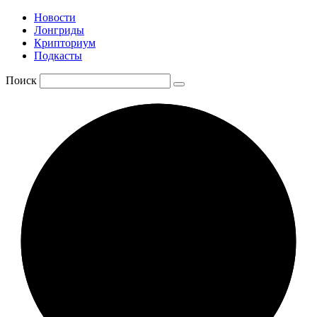
Новости
Лонгриды
Крипториум
Подкасты
Поиск