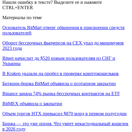
Нашли ошибку в тексте? Выделите ее и нажмите
CTRL+ENTER
Материалы по теме
Основатель BitMart отверг обвинения в присвоении средств
пользователей
Оборот бессрочных фьючерсов на CEX упал до минимумов
2023 года
Bitget начислит до $520 новым пользователям из СНГ и
Украины
В Kraken указали на пробел в проверке криптокошельков
Биткоин-биржа BitMart объявила о поэтапном закрытии
Binance заняла 74% рынка бессрочных контрактов на ETF
BitMEX объявила о закрытии
Объем торгов HTX превысил $870 млрд в первом полугодии
Биржа — это уже опция. Что умеет некастодиальный кошелек
в 2026 году