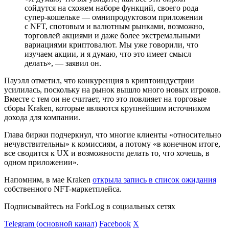
сойдутся на схожем наборе функций, своего рода
супер-кошельке — омнипродуктовом приложении
c NFT, спотовым и валютным рынками, возможно,
торговлей акциями и даже более экстремальными
вариациями криптовалют. Мы уже говорили, что
изучаем акции, и я думаю, что это имеет смысл
делать», — заявил он.
Пауэлл отметил, что конкуренция в криптоиндустрии
усилилась, поскольку на рынок вышло много новых игроков.
Вместе с тем он не считает, что это повлияет на торговые
сборы Kraken, которые являются крупнейшим источником
дохода для компании.
Глава биржи подчеркнул, что многие клиенты «относительно
нечувствительны» к комиссиям, а потому «в конечном итоге,
все сводится к UX и возможности делать то, что хочешь, в
одном приложении».
Напомним, в мае Kraken
открыла запись в список ожидания
собственного NFT-маркетплейса.
Подписывайтесь на ForkLog в социальных сетях
Telegram (основной канал)
Facebook
X