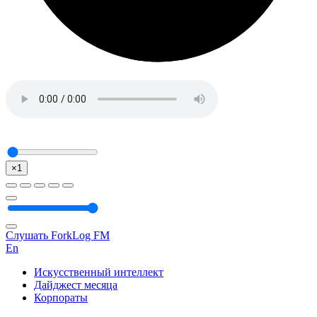
×1
Слушать ForkLog FM
En
Искусственный интеллект
Дайджест месяца
Корпораты