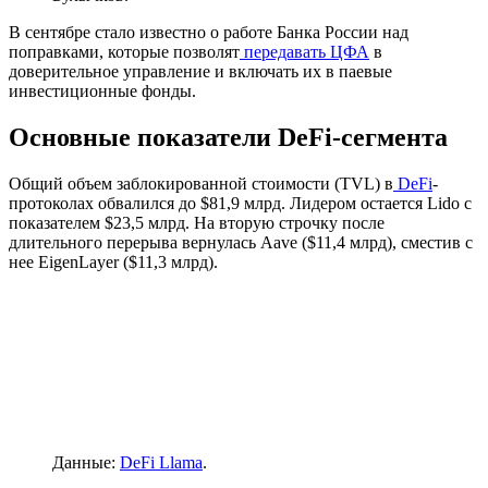
В сентябре стало известно о работе Банка России над
поправками, которые позволят
передавать ЦФА
в
доверительное управление и включать их в паевые
инвестиционные фонды.
Основные показатели DeFi-сегмента
Общий объем заблокированной стоимости (TVL) в
DeFi
-
протоколах обвалился до $81,9 млрд. Лидером остается Lido с
показателем $23,5 млрд. На вторую строчку после
длительного перерыва вернулась Aave ($11,4 млрд), сместив с
нее EigenLayer ($11,3 млрд).
Данные:
DeFi Llama
.