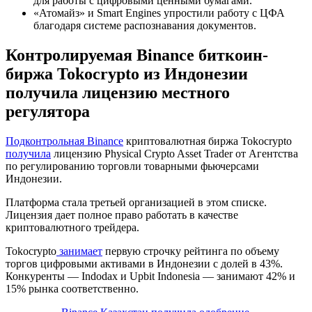
для работы с цифровыми ценными бумагами.
«Атомайз» и Smart Engines упростили работу с ЦФА
благодаря системе распознавания документов.
Контролируемая Binance биткоин-
биржа Tokocrypto из Индонезии
получила лицензию местного
регулятора
Подконтрольная Binance
криптовалютная биржа Tokocrypto
получила
лицензию Physical Crypto Asset Trader от Агентства
по регулированию торговли товарными фьючерсами
Индонезии.
Платформа стала третьей организацией в этом списке.
Лицензия дает полное право работать в качестве
криптовалютного трейдера.
Tokocrypto
занимает
первую строчку рейтинга по объему
торгов цифровыми активами в Индонезии с долей в 43%.
Конкуренты — Indodax и Upbit Indonesia — занимают 42% и
15% рынка соответственно.