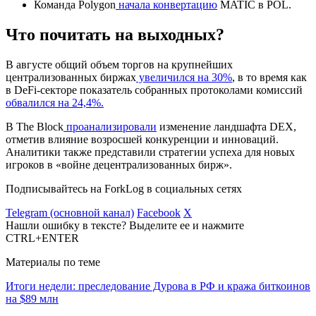
Команда Polygon
начала конвертацию
MATIC в POL.
Что почитать на выходных?
В августе общий объем торгов на крупнейших
централизованных биржах
увеличился на 30%
, в то время как
в DeFi-секторе показатель собранных протоколами комиссий
обвалился на 24,4%.
В The Block
проанализировали
изменение ландшафта DEX,
отметив влияние возросшей конкуренции и инноваций.
Аналитики также представили стратегии успеха для новых
игроков в «войне децентрализованных бирж».
Подписывайтесь на ForkLog в социальных сетях
Telegram (основной канал)
Facebook
X
Нашли ошибку в тексте? Выделите ее и нажмите
CTRL+ENTER
Материалы по теме
Итоги недели: преследование Дурова в РФ и кража биткоинов
на $89 млн