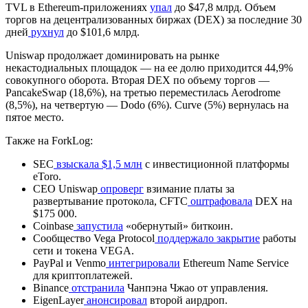
TVL в Ethereum-приложениях
упал
до $47,8 млрд. Объем
торгов на децентрализованных биржах (DEX) за последние 30
дней
рухнул
до $101,6 млрд.
Uniswap продолжает доминировать на рынке
некастодиальных площадок — на ее долю приходится 44,9%
совокупного оборота. Вторая DEX по объему торгов —
PancakeSwap (18,6%), на третью переместилась Aerodrome
(8,5%), на четвертую — Dodo (6%). Curve (5%) вернулась на
пятое место.
Также на ForkLog:
SEC
взыскала $1,5 млн
с инвестиционной платформы
eToro.
CEO Uniswap
опроверг
взимание платы за
развертывание протокола, CFTC
оштрафовала
DEX на
$175 000.
Coinbase
запустила
«обернутый» биткоин.
Сообщество Vega Protocol
поддержало закрытие
работы
сети и токена VEGA.
PayPal и Venmo
интегрировали
Ethereum Name Service
для криптоплатежей.
Binance
отстранила
Чанпэна Чжао от управления.
EigenLayer
анонсировал
второй аирдроп.