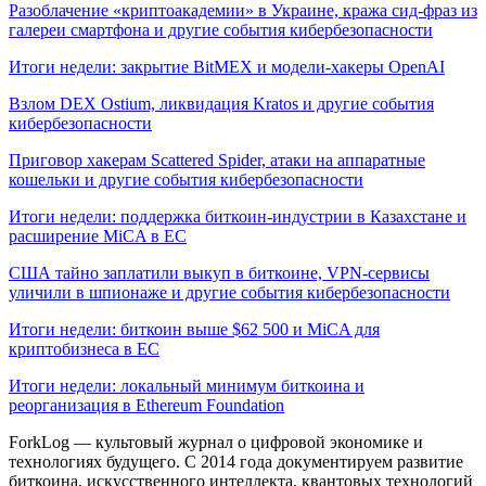
Разоблачение «криптоакадемии» в Украине, кража сид-фраз из
галереи смартфона и другие события кибербезопасности
Итоги недели: закрытие BitMEX и модели-хакеры OpenAI
Взлом DEX Ostium, ликвидация Kratos и другие события
кибербезопасности
Приговор хакерам Scattered Spider, атаки на аппаратные
кошельки и другие события кибербезопасности
Итоги недели: поддержка биткоин-индустрии в Казахстане и
расширение MiCA в ЕС
США тайно заплатили выкуп в биткоине, VPN-сервисы
уличили в шпионаже и другие события кибербезопасности
Итоги недели: биткоин выше $62 500 и MiCA для
криптобизнеса в ЕС
Итоги недели: локальный минимум биткоина и
реорганизация в Ethereum Foundation
ForkLog — культовый журнал о цифровой экономике и
технологиях будущего. С 2014 года документируем развитие
биткоина, искусственного интеллекта, квантовых технологий