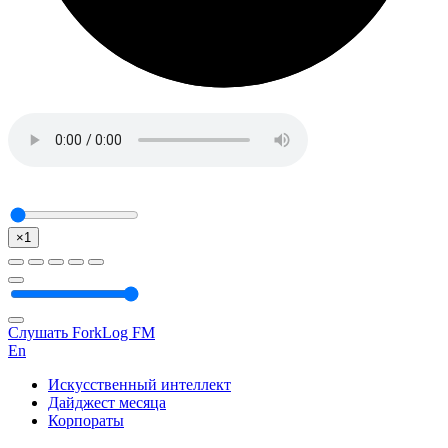
×1
Слушать ForkLog FM
En
Искусственный интеллект
Дайджест месяца
Корпораты