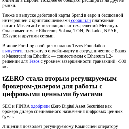
клиенты в Европе. Позднее ее обещают расширить на другие
рынки.
Также о выпуске дебетовой карты Spend в евро и бесшовной
интеграцией с криптокошельками
сообщили
платежный
гигант Mastercard и поставщик финтех-решений Mercuryo.
Она совместима с Ethereum, Solana, TON, Polkadot, NEAR,
ZKsync и другими сетями.
В июле ForkLog сообщил о планах Tezos Foundation
выпустить
платежную ончейн-карту в сотрудничестве с Baanx
и Mastercard на Etherlink — совместимом с Ethereum L2-
решении для
Tezos
с уровнем завершенности транзакций ~500
мс.
tZERO стала вторым регулируемым
брокером-дилером для работы с
цифровыми ценными бумагами
SEC
и
FINRA
одобрили
tZero Digital Asset Securities как
брокера-дилера специального назначения цифровых ценных
бумаг.
Лицензия позволяет регулируемому Комиссией оператору