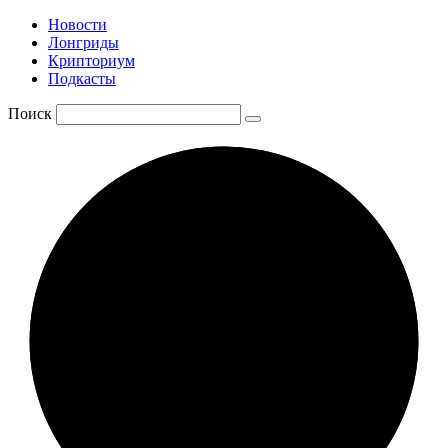
Новости
Лонгриды
Крипториум
Подкасты
Поиск