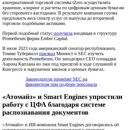
альтернативной торговой системы tZero осуществлять
хранение, клиринг и расчеты по цифровым ценным бумагам
без стороннего кастодиана. В результате компания готова
предложить весь спектр услуг от выпуска до вторичной
торговли подобными активами.
Первой подобный статус
получила
входящая в структуру
Prometheum фирма Ember Capital.
В июле 2023 года американский сенатор-республиканец
Томми Тубервилл
призвал
Минюст и SEC изучить
деятельность Prometheum. Он заподозрил CEO площадки
Аарона Каплана во лжи под присягой в ходе слушаний в
Конгрессе и нарушении законов о ценных бумагах.
Законодатели проверят SEC на
фаворитизм при подборе персонала
«Атомайз» и Smart Engines упростили
работу с ЦФА благодаря системе
распознавания документов
«Атомайз» и ИИ-компания Smart Engines договорились об
интеграции технологии распознавания и проверки