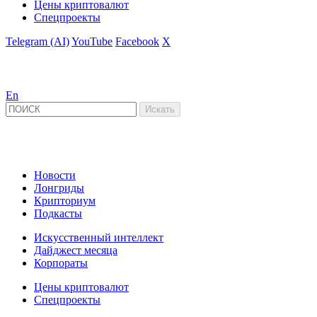
Цены криптовалют
Спецпроекты
Telegram (AI)
YouTube
Facebook
X
En
Новости
Лонгриды
Крипториум
Подкасты
Искусственный интеллект
Дайджест месяца
Корпораты
Цены криптовалют
Спецпроекты