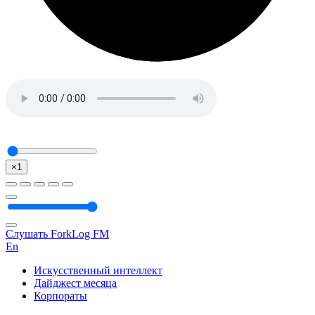
×1
Слушать ForkLog FM
En
Искусственный интеллект
Дайджест месяца
Корпораты