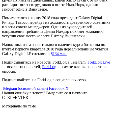
крупных институциональных клиентов. В связи с этим банк
расширит штат сотрудников в штате Нью-Йорк, однако
закроет офис в Ванкувере.
Помимо этого к концу 2018 года президент Galaxy Digital
Ричард Тавосо перейдет на должность доверенного советника
и члена совета менеджеров. Один из руководителей
направления трейдинга Дэвид Намдар покинет компанию,
уступив свое место коллеге Питеру Вишневски.
Напомним, из-за значительного падения курса биткоина по
итогам первого квартала 2018 года нереализованные убытки
Galaxy Digital LP составили
$134 млн
.
Подписывайтесь на новости ForkLog в Telegram:
ForkLog Live
— вся лента новостей,
ForkLog
— самые важные новости и
опросы.
Подписывайтесь на ForkLog в социальных сетях
Telegram (основной канал)
Facebook
X
Нашли ошибку в тексте? Выделите ее и нажмите
CTRL+ENTER
Материалы по теме