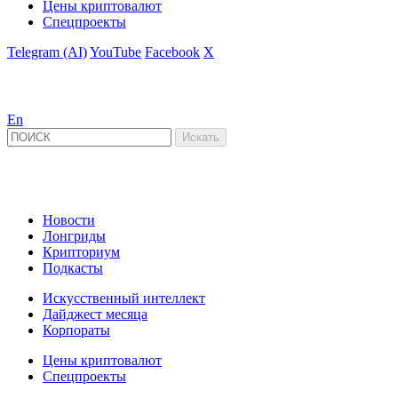
Цены криптовалют
Спецпроекты
Telegram (AI)
YouTube
Facebook
X
En
Новости
Лонгриды
Крипториум
Подкасты
Искусственный интеллект
Дайджест месяца
Корпораты
Цены криптовалют
Спецпроекты