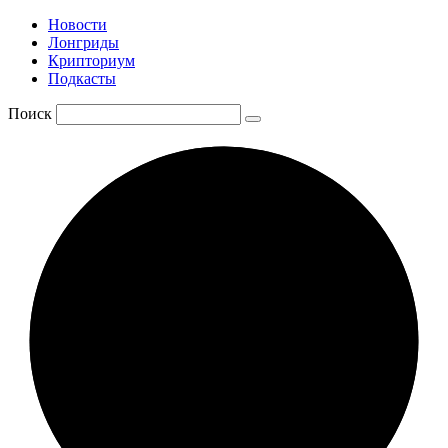
Новости
Лонгриды
Крипториум
Подкасты
Поиск