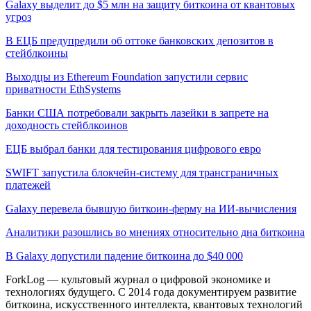
Galaxy выделит до $5 млн на защиту биткоина от квантовых
угроз
В ЕЦБ предупредили об оттоке банковских депозитов в
стейблкоины
Выходцы из Ethereum Foundation запустили сервис
приватности EthSystems
Банки США потребовали закрыть лазейки в запрете на
доходность стейблкоинов
ЕЦБ выбрал банки для тестирования цифрового евро
SWIFT запустила блокчейн-систему для трансграничных
платежей
Galaxy перевела бывшую биткоин-ферму на ИИ-вычисления
Аналитики разошлись во мнениях относительно дна биткоина
В Galaxy допустили падение биткоина до $40 000
ForkLog — культовый журнал о цифровой экономике и
технологиях будущего. С 2014 года документируем развитие
биткоина, искусственного интеллекта, квантовых технологий