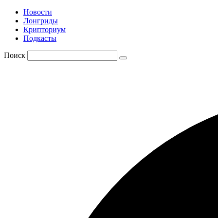
Новости
Лонгриды
Крипториум
Подкасты
Поиск