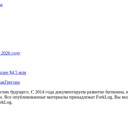
ны
 2026 году
олее $4,5 млн
МакГрегора
иях будущего. С 2014 года документируем развитие биткоина, 
и.
Все опубликованные материалы принадлежат ForkLog. Вы мож
rkLog.