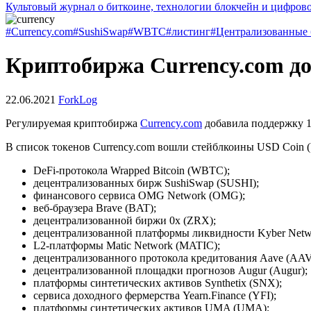
Культовый журнал о биткоине, технологии блокчейн и цифров
#Currency.com
#SushiSwap
#WBTC
#листинг
#Централизованные
Криптобиржа Currency.com до
22.06.2021
ForkLog
Регулируемая криптобиржа
Currency.com
добавила поддержку 1
В список токенов Currency.com вошли стейблкоины USD Coin 
DeFi-протокола Wrapped Bitcoin (WBTC);
децентрализованных бирж SushiSwap (SUSHI);
финансового сервиса OMG Network (OMG);
веб-браузера Brave (BAT);
децентрализованной биржи 0x (ZRX);
децентрализованной платформы ликвидности Kyber Netw
L2-платформы Matic Network (MATIC);
децентрализованного протокола кредитования Aave (AAV
децентрализованной площадки прогнозов Augur (Augur);
платформы синтетических активов Synthetix (SNX);
сервиса доходного фермерства Yearn.Finance (YFI);
платформы синтетических активов UMA (UMA);