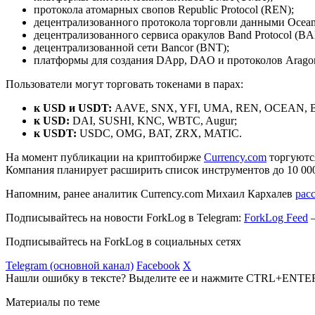
протокола атомарных свопов Republic Protocol (REN);
децентрализованного протокола торговли данными Ocean
децентрализованного сервиса оракулов Band Protocol (B
децентрализованной сети Bancor (BNT);
платформы для создания DApp, DAO и протоколов Arago
Пользователи могут торговать токенами в парах:
к USD и USDT:
AAVE, SNX, YFI, UMA, REN, OCEAN, 
к USD:
DAI, SUSHI, KNC, WBTC, Augur;
к USDT:
USDC, OMG, BAT, ZRX, MATIC.
На момент публикации на криптобирже
Currency.com
торгуются
Компания планирует расширить список инструментов до 10 000
Напомним, ранее аналитик Currency.com Михаил Кархалев
рас
Подписывайтесь на новости ForkLog в Telegram:
ForkLog Feed
—
Подписывайтесь на ForkLog в социальных сетях
Telegram (основной канал)
Facebook
X
Нашли ошибку в тексте? Выделите ее и нажмите CTRL+ENTE
Материалы по теме