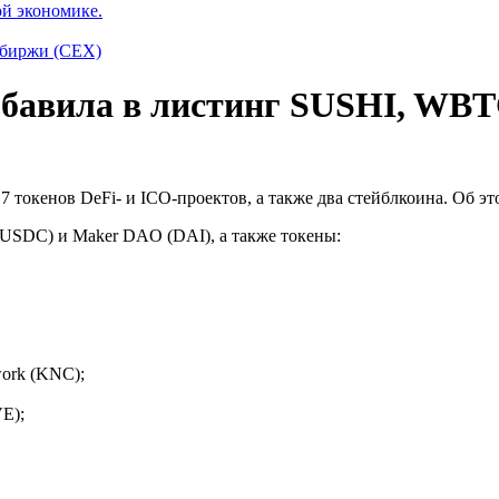
ой экономике.
 биржи (CEX)
бавила в листинг SUSHI, WBTC
7 токенов DeFi- и ICO-проектов, а также два стейблкоина. Об 
(USDC) и Maker DAO (DAI), а также токены:
ork (KNC);
E);