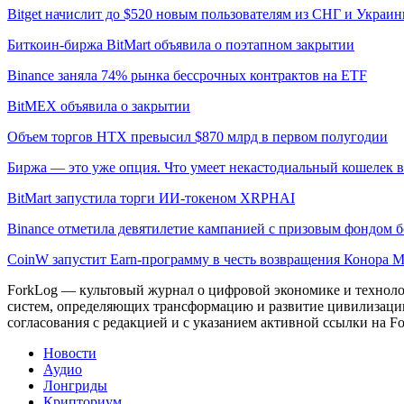
Bitget начислит до $520 новым пользователям из СНГ и Украи
Биткоин-биржа BitMart объявила о поэтапном закрытии
Binance заняла 74% рынка бессрочных контрактов на ETF
BitMEX объявила о закрытии
Объем торгов HTX превысил $870 млрд в первом полугодии
Биржа — это уже опция. Что умеет некастодиальный кошелек в
BitMart запустила торги ИИ-токеном XRPHAI
Binance отметила девятилетие кампанией с призовым фондом б
CoinW запустит Earn-программу в честь возвращения Конора 
ForkLog — культовый журнал о цифровой экономике и технолог
систем, определяющих трансформацию и развитие цивилизаци
согласования с редакцией и с указанием активной ссылки на Fo
Новости
Аудио
Лонгриды
Крипториум