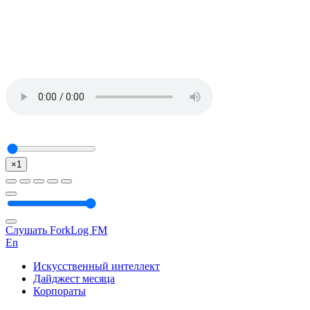
×1
Слушать ForkLog FM
En
Искусственный интеллект
Дайджест месяца
Корпораты