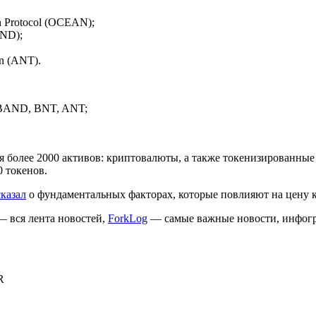
 Protocol (OCEAN);
AND);
n (ANT).
BAND, BNT, ANT;
 более 2000 активов: криптовалюты, а также токенизированные
 токенов.
сказал
о фундаментальных факторах, которые повлияют на цену 
 вся лента новостей,
ForkLog
— самые важные новости, инфогр
R