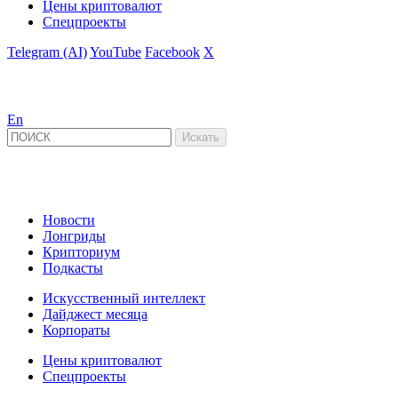
Цены криптовалют
Спецпроекты
Telegram (AI)
YouTube
Facebook
X
En
Новости
Лонгриды
Крипториум
Подкасты
Искусственный интеллект
Дайджест месяца
Корпораты
Цены криптовалют
Спецпроекты