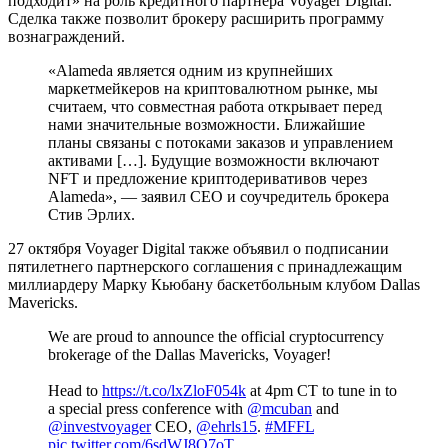
подходит» на роль кредитного партнера Voyager Digital.
Сделка также позволит брокеру расширить программу
вознаграждений.
«Alameda является одним из крупнейших
маркетмейкеров на криптовалютном рынке, мы
считаем, что совместная работа открывает перед
нами значительные возможности. Ближайшие
планы связаны с потоками заказов и управлением
активами […]. Будущие возможности включают
NFT
и предложение криптодеривативов через
Alameda», — заявил CEO и соучредитель брокера
Стив Эрлих.
27 октября Voyager Digital также объявил о подписании
пятилетнего партнерского соглашения с принадлежащим
миллиардеру Марку Кьюбану баскетбольным клубом Dallas
Mavericks.
We are proud to announce the official cryptocurrency
brokerage of the Dallas Mavericks, Voyager!
Head to
https://t.co/lxZloF054k
at 4pm CT to tune in to
a special press conference with
@mcuban
and
@investvoyager
CEO,
@ehrls15
.
#MFFL
pic.twitter.com/6sdWJ8O7oT