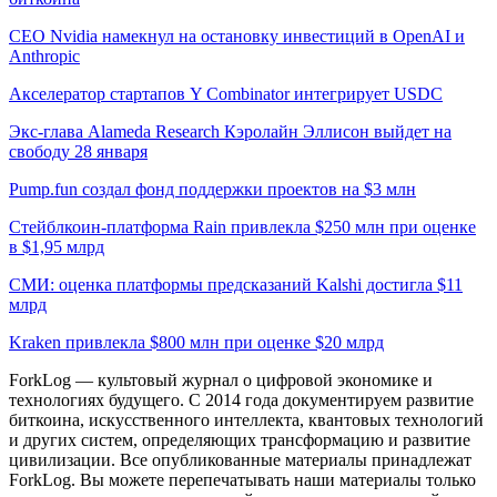
CEO Nvidia намекнул на остановку инвестиций в OpenAI и
Anthropic
Акселератор стартапов Y Combinator интегрирует USDC
Экс-глава Alameda Research Кэролайн Эллисон выйдет на
свободу 28 января
Pump.fun создал фонд поддержки проектов на $3 млн
Стейблкоин-платформа Rain привлекла $250 млн при оценке
в $1,95 млрд
СМИ: оценка платформы предсказаний Kalshi достигла $11
млрд
Kraken привлекла $800 млн при оценке $20 млрд
ForkLog — культовый журнал о цифровой экономике и
технологиях будущего. С 2014 года документируем развитие
биткоина, искусственного интеллекта, квантовых технологий
и других систем, определяющих трансформацию и развитие
цивилизации.
Все опубликованные материалы принадлежат
ForkLog. Вы можете перепечатывать наши материалы только