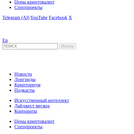
Цены криптовалют
Спецпроекты
Telegram (AI)
YouTube
Facebook
X
En
Новости
Лонгриды
Крипториум
Подкасты
Искусственный интеллект
Дайджест месяца
Корпораты
Цены криптовалют
Спецпроекты