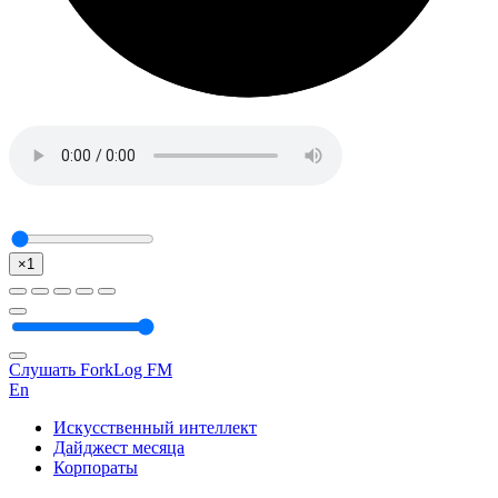
×1
Слушать ForkLog FM
En
Искусственный интеллект
Дайджест месяца
Корпораты