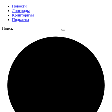
Новости
Лонгриды
Крипториум
Подкасты
Поиск