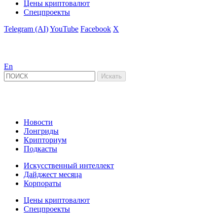
Цены криптовалют
Спецпроекты
Telegram (AI)
YouTube
Facebook
X
En
Новости
Лонгриды
Крипториум
Подкасты
Искусственный интеллект
Дайджест месяца
Корпораты
Цены криптовалют
Спецпроекты