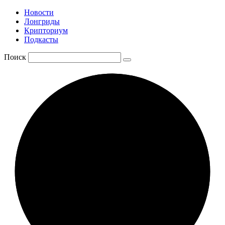
Новости
Лонгриды
Крипториум
Подкасты
Поиск