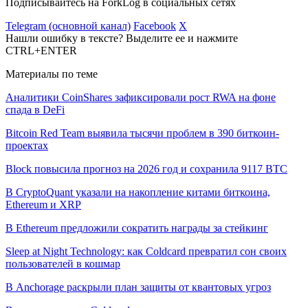
Подписывайтесь на ForkLog в социальных сетях
Telegram (основной канал)
Facebook
X
Нашли ошибку в тексте? Выделите ее и нажмите
CTRL+ENTER
Материалы по теме
Аналитики CoinShares зафиксировали рост RWA на фоне
спада в DeFi
Bitcoin Red Team выявила тысячи проблем в 390 биткоин-
проектах
Block повысила прогноз на 2026 год и сохранила 9117 BTC
В CryptoQuant указали на накопление китами биткоина,
Ethereum и XRP
В Ethereum предложили сократить награды за стейкинг
Sleep at Night Technology: как Coldcard превратил сон своих
пользователей в кошмар
В Anchorage раскрыли план защиты от квантовых угроз