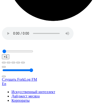
×1
Слушать ForkLog FM
En
Искусственный интеллект
Дайджест месяца
Корпораты