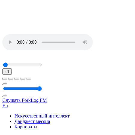
×1
Слушать ForkLog FM
En
Искусственный интеллект
Дайджест месяца
Корпораты