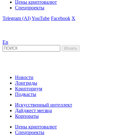
Цены криптовалют
Спецпроекты
Telegram (AI)
YouTube
Facebook
X
En
Новости
Лонгриды
Крипториум
Подкасты
Искусственный интеллект
Дайджест месяца
Корпораты
Цены криптовалют
Спецпроекты