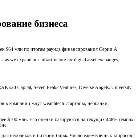
ование бизнеса
ек $64 млн по итогам раунда финансирования Серии А.
st as we expand our infrastructure for digital asset exchanges,
 s20 Capital, Seven Peaks Ventures, Diverse Angels, University
в в компании ждут wealthtech-стартапы, необанки,
лее $100 млн. Его оценки базируются на текущих 448% темпах
ние.
для необанков и биткоин-бирж. Число ежемесячных запросов