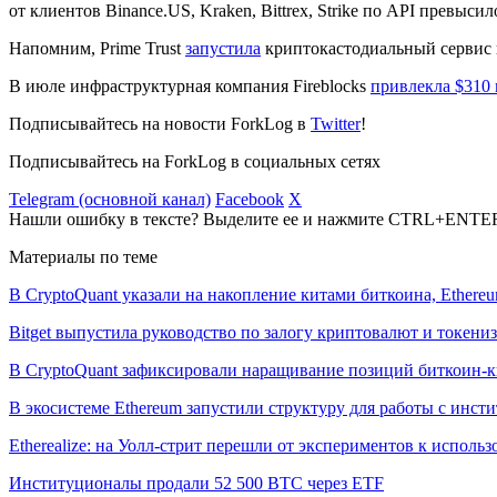
от клиентов Binance.US, Kraken, Bittrex, Strike по API превыс
Напомним, Prime Trust
запустила
криптокастодиальный сервис в
В июле инфраструктурная компания Fireblocks
привлекла $310
Подписывайтесь на новости ForkLog в
Twitter
!
Подписывайтесь на ForkLog в социальных сетях
Telegram (основной канал)
Facebook
X
Нашли ошибку в тексте? Выделите ее и нажмите CTRL+ENTE
Материалы по теме
В CryptoQuant указали на накопление китами биткоина, Ethere
Bitget выпустила руководство по залогу криптовалют и токен
В CryptoQuant зафиксировали наращивание позиций биткоин-
В экосистеме Ethereum запустили структуру для работы с инс
Etherealize: на Уолл-стрит перешли от экспериментов к исполь
Институционалы продали 52 500 BTC через ETF