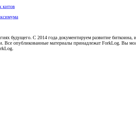
х китов
максимума
иях будущего. С 2014 года документируем развитие биткоина, 
и.
Все опубликованные материалы принадлежат ForkLog. Вы мож
rkLog.