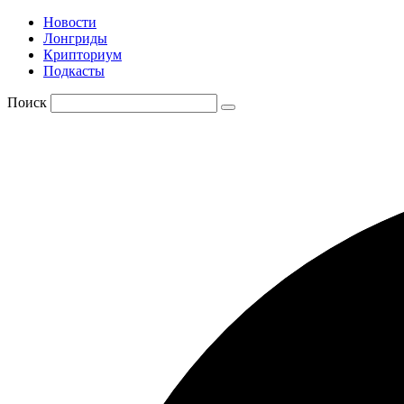
Новости
Лонгриды
Крипториум
Подкасты
Поиск