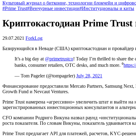
Культовый журнал о биткоине, технологии блокчейн и цифров
#Prime Trust
#Венчурные инвестиции
#Институционалы и киты
Криптокастодиан Prime Trust
29.07.2021
ForkLog
Базирующийся в Неваде (США) криптокастодиан и провайдер и
It’s a big day at
@primetrustco
! Today I’m thrilled to share the
banks, consumer retailers, OTC desks, and much more. ⁰
https:
— Tom Pageler (@tompageler)
July 28, 2021
Финансирование предоставили Mercato Partners, Samsung Next, Nat
Growth Fund и Nevcaut Ventures.
Prime Trust намерена «агрессивно» увеличить штат и выйти на
зарегистрированных инвестиционных консультантов и альтерн
CFO компании Родриго Викуна назвал раунд «институциональн
роста показателя. По словам Викуны, показатель удваивается к
Prime Trust предлагает
API
для платежей, расчетов,
KYC
-решен