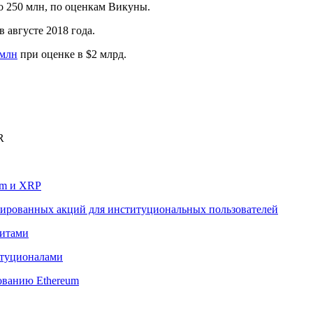
ило 250 млн, по оценкам Викуны.
 августе 2018 года.
 млн
при оценке в $2 млрд.
R
um и XRP
изированных акций для институциональных пользователей
китами
титуционалами
зованию Ethereum