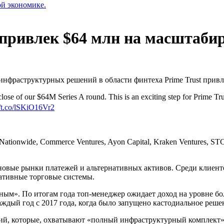
ой экономике.
 привлек $64 млн на масштабир
нфраструктурных решений в области финтеха Prime Trust привл
 close of our $64M Series A round. This is an exciting step for Prime Tru
//t.co/lSKiO16Vr2
ionwide, Commerce Ventures, Ayon Capital, Kraken Ventures, STCAP,
 новые рынки платежей и альтернативных активов. Среди клиенто
ативные торговые системы.
ым». По итогам года топ-менеджер ожидает доход на уровне бо
аждый год с 2017 года, когда было запущено кастодиальное реше
ий, которые, охватывают «полный инфраструктурный комплект» 