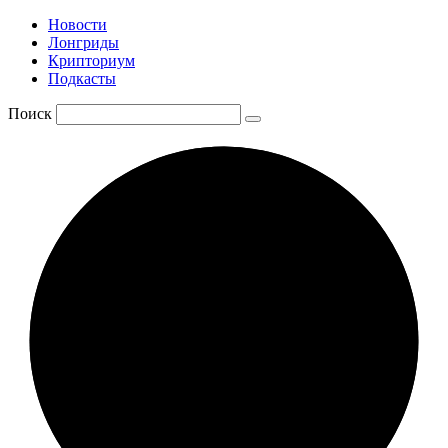
Новости
Лонгриды
Крипториум
Подкасты
Поиск