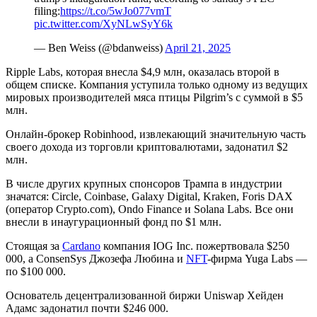
filing:
https://t.co/5wJo077vmT
pic.twitter.com/XyNLwSyY6k
— Ben Weiss (@bdanweiss)
April 21, 2025
Ripple Labs, которая внесла $4,9 млн, оказалась второй в
общем списке. Компания уступила только одному из ведущих
мировых производителей мяса птицы Pilgrim’s с суммой в $5
млн.
Онлайн-брокер Robinhood, извлекающий значительную часть
своего дохода из торговли криптовалютами, задонатил $2
млн.
В числе других крупных спонсоров Трампа в индустрии
значатся: Circle, Coinbase, Galaxy Digital, Kraken, Foris DAX
(оператор Crypto.com), Ondo Finance и Solana Labs. Все они
внесли в инаугурационный фонд по $1 млн.
Стоящая за
Cardano
компания IOG Inc. пожертвовала $250
000, а ConsenSys Джозефа Любина и
NFT
-фирма Yuga Labs —
по $100 000.
Основатель децентрализованной биржи Uniswap Хейден
Адамс задонатил почти $246 000.