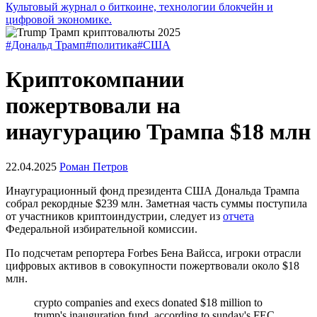
Культовый журнал о биткоине, технологии блокчейн и
цифровой экономике.
#Дональд Трамп
#политика
#США
Криптокомпании
пожертвовали на
инаугурацию Трампа $18 млн
22.04.2025
Роман Петров
Инаугурационный фонд президента США Дональда Трампа
собрал рекордные $239 млн. Заметная часть суммы поступила
от участников криптоиндустрии, следует из
отчета
Федеральной избирательной комиссии.
По подсчетам репортера Forbes Бена Вайсса, игроки отрасли
цифровых активов в совокупности пожертвовали около $18
млн.
crypto companies and execs donated $18 million to
trump's inauguration fund, according to sunday's FEC