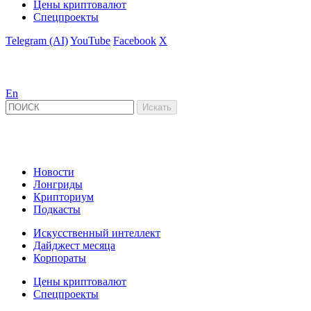
Цены криптовалют
Спецпроекты
Telegram (AI)
YouTube
Facebook
X
En
Новости
Лонгриды
Крипториум
Подкасты
Искусственный интеллект
Дайджест месяца
Корпораты
Цены криптовалют
Спецпроекты