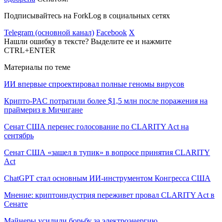
Подписывайтесь на ForkLog в социальных сетях
Telegram (основной канал)
Facebook
X
Нашли ошибку в тексте? Выделите ее и нажмите
CTRL+ENTER
Материалы по теме
ИИ впервые спроектировал полные геномы вирусов
Крипто-PAC потратили более $1,5 млн после поражения на
праймериз в Мичигане
Сенат США перенес голосование по CLARITY Act на
сентябрь
Сенат США «зашел в тупик» в вопросе принятия CLARITY
Act
ChatGPT стал основным ИИ-инструментом Конгресса США
Мнение: криптоиндустрия переживет провал CLARITY Act в
Сенате
Майнеры усилили борьбу за электроэнергию