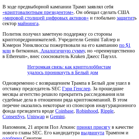
В ходе предвыборной кампании Трамп заявлял себя
«криптовалютным президентом»
. Он обещал сделать США
«мировой столицей цифровых активов»
и глобально
защитит
ь
сектор
майнинга
.
Политик получил заметную поддержку со стороны
криптопредринимателей. Учредители Gemini Тайлер и
Кэмерон Уинклвоссы пожертвовали на его кампанию
по $1
млн
в биткоинах.
Аналогичную сумму
, но «преимущественно
в Ethereum», внес сооснователь Kraken Джесс Пауэлл.
Негромкая связь: как криптолоббистам
удалось проникнуть в Белый дом
Одновременно с возвращением Трампа в Белый дом ушел в
отставку председатель
SEC
Гэри Генслер
. За прошедшие
месяцы агентство решило прекратить расследования или
судебные дела в отношении ряда криптокомпаний. В этом
перечне оказались некоторые из спонсоров инаугурационного
фонда президента вроде
Coinbase
,
Robinhood
,
Ripple
,
ConsenSys
,
Uniswap
и
Gemini
.
Напомним, 21 апреля Пол Аткинс
принял присягу
в качестве
нового главы SEC. Его кандидатура
выдвинута
Трампом и
одобрена
Сенатом.