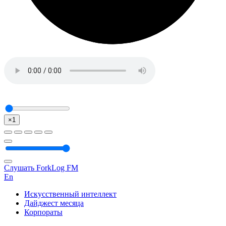
×1
Слушать ForkLog FM
En
Искусственный интеллект
Дайджест месяца
Корпораты