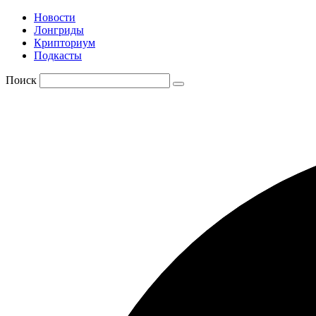
Новости
Лонгриды
Крипториум
Подкасты
Поиск