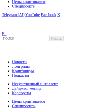
Цены криптовалют
Спецпроекты
Telegram (AI)
YouTube
Facebook
X
En
Новости
Лонгриды
Крипториум
Подкасты
Искусственный интеллект
Дайджест месяца
Корпораты
Цены криптовалют
Спецпроекты