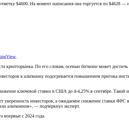
отметку $4600. На момент написания она торгуется по $4628 — 
dingView
.
ста крипторынка. По его словам, осенью биткоин может достичь
инвесторов к альткоину подогревается повышением притока инс
ижение ключевой ставки в США до 4-4,25% в сентябре. Такой и
т уверенность инвесторов, а ожидаемое снижение ставки
ФРС
в
лли альткоинов», — подчеркнул эксперт.
а впервые с 2024 года.