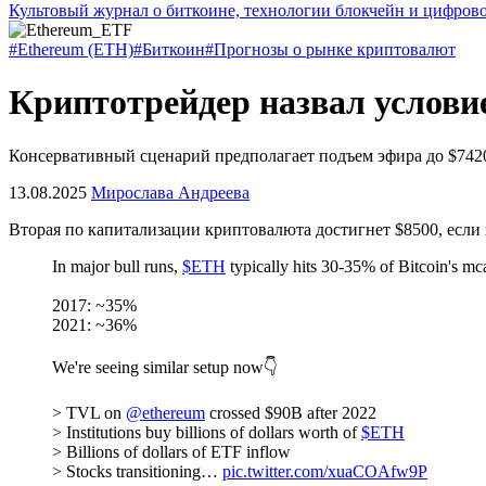
Культовый журнал о биткоине, технологии блокчейн и цифров
#Ethereum (ETH)
#Биткоин
#Прогнозы о рынке криптовалют
Криптотрейдер назвал условие
Консервативный сценарий предполагает подъем эфира до $742
13.08.2025
Мирослава Андреева
Вторая по капитализации криптовалюта достигнет $8500, если
In major bull runs,
$ETH
typically hits 30-35% of Bitcoin's mc
2017: ~35%
2021: ~36%
We're seeing similar setup now👇
> TVL on
@ethereum
crossed $90B after 2022
> Institutions buy billions of dollars worth of
$ETH
> Billions of dollars of ETF inflow
> Stocks transitioning…
pic.twitter.com/xuaCOAfw9P