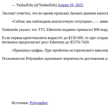
— YashasEdu (@YashasEdu)
August 10, 2025
Эксперт отметил, что во время прошлых бычьих рынков капитал
«Сейчас мы наблюдаем аналогичную ситуацию», — заяви
Yashasedu указал, что
TVL
Ethereum недавно превысил $90 млрд
Если первая криптовалюта вырастет до $150 000, то при сохр
биткоина предполагает рост Ethereum до $5376-7420.
«Прикинул цифры. При пробитии исторического максимум
Пользователи Polymarket оценивают вероятность достижения ал
Источник:
Polymarket
.