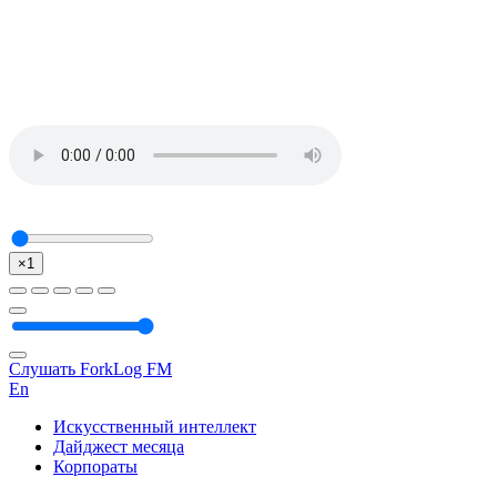
×1
Слушать ForkLog FM
En
Искусственный интеллект
Дайджест месяца
Корпораты