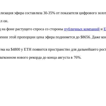
изация эфира составляла 30-35% от показателя цифрового золот
л он.
 на фоне растущего спроса со стороны
публичных компаний
и
E
анении этой пропорции цена эфира поднимется до $8656. Даже к
а на $4800 у ETH появится пространство для дальнейшего рост
ьткоином нового рекорда до конца августа в 76%.