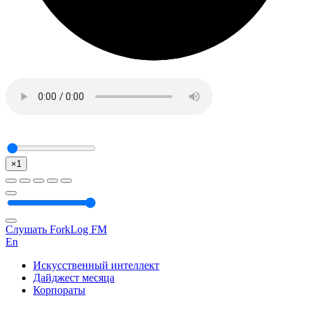
×1
Слушать ForkLog FM
En
Искусственный интеллект
Дайджест месяца
Корпораты