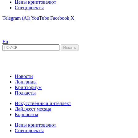
Цены криптовалют
Спецпроекты
Telegram (AI)
YouTube
Facebook
X
En
Новости
Лонгриды
Крипториум
Подкасты
Искусственный интеллект
Дайджест месяца
Корпораты
Цены криптовалют
Спецпроекты