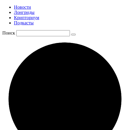
Новости
Лонгриды
Крипториум
Подкасты
Поиск