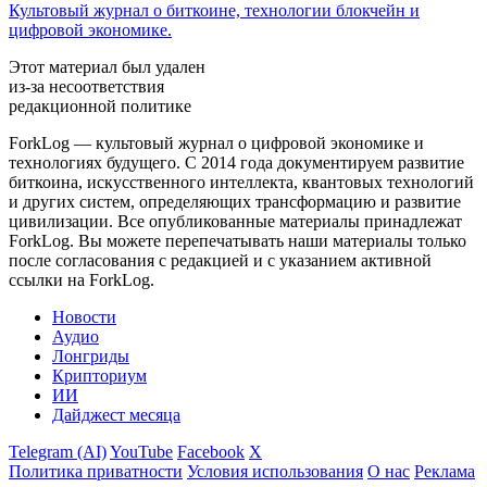
Культовый журнал о биткоине, технологии блокчейн и
цифровой экономике.
Этот материал был удален
из-за несоответствия
редакционной политике
ForkLog — культовый журнал о цифровой экономике и
технологиях будущего. С 2014 года документируем развитие
биткоина, искусственного интеллекта, квантовых технологий
и других систем, определяющих трансформацию и развитие
цивилизации.
Все опубликованные материалы принадлежат
ForkLog. Вы можете перепечатывать наши материалы только
после согласования с редакцией и с указанием активной
ссылки на ForkLog.
Новости
Аудио
Лонгриды
Крипториум
ИИ
Дайджест месяца
Telegram (AI)
YouTube
Facebook
X
Политика приватности
Условия использования
О нас
Реклама