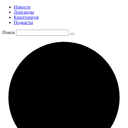
Новости
Лонгриды
Крипториум
Подкасты
Поиск