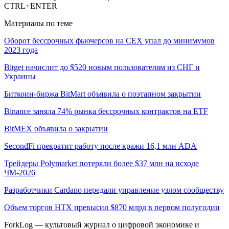
CTRL+ENTER
Материалы по теме
Оборот бессрочных фьючерсов на CEX упал до минимумов
2023 года
Bitget начислит до $520 новым пользователям из СНГ и
Украины
Биткоин-биржа BitMart объявила о поэтапном закрытии
Binance заняла 74% рынка бессрочных контрактов на ETF
BitMEX объявила о закрытии
SecondFi прекратит работу после кражи 16,1 млн ADA
Трейдеры Polymarket потеряли более $37 млн на исходе
ЧМ-2026
Разработчики Cardano передали управление узлом сообществу
Объем торгов HTX превысил $870 млрд в первом полугодии
ForkLog — культовый журнал о цифровой экономике и