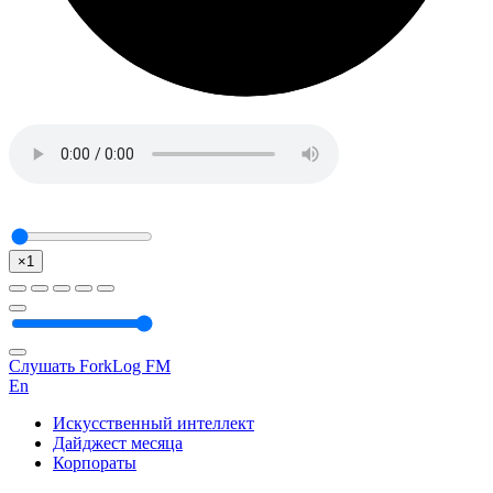
×1
Слушать ForkLog FM
En
Искусственный интеллект
Дайджест месяца
Корпораты