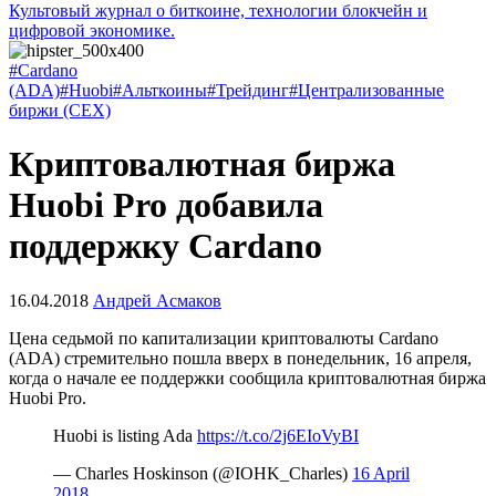
Культовый журнал о биткоине, технологии блокчейн и
цифровой экономике.
#Cardano
(ADA)
#Huobi
#Альткоины
#Трейдинг
#Централизованные
биржи (CEX)
Криптовалютная биржа
Huobi Pro добавила
поддержку Cardano
16.04.2018
Андрей Асмаков
Цена седьмой по капитализации криптовалюты Cardano
(ADA) стремительно пошла вверх в понедельник, 16 апреля,
когда о начале ее поддержки сообщила криптовалютная биржа
Huobi Pro.
Huobi is listing Ada
https://t.co/2j6EIoVyBI
— Charles Hoskinson (@IOHK_Charles)
16 April
2018