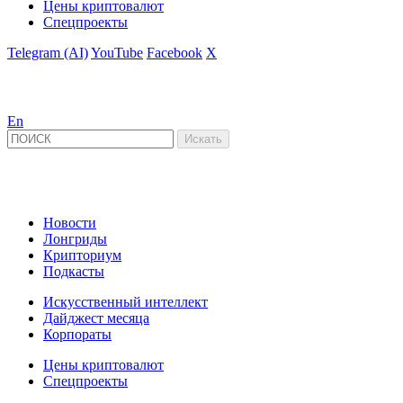
Цены криптовалют
Спецпроекты
Telegram (AI)
YouTube
Facebook
X
En
Новости
Лонгриды
Крипториум
Подкасты
Искусственный интеллект
Дайджест месяца
Корпораты
Цены криптовалют
Спецпроекты