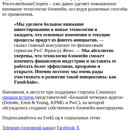
PricewaterhouseCoopers – уже давно уделяет повышенное
внимание технологии блокчейн, исследуя различные способы
ее применения.
«Мы уделяем большое внимание
инвестированию в новые технологии и
ожидаем, что основные изменения в текущие
процессы придут из финтех-инициатив,
—
сказал главный консультант по финансовым
сервисам PwC Франсуа Жено. —
Мы абсолютно
уверены, что технология блокчейн сможет
изменить финансовую индустрию и заставить ее
работать более эффективно, прозрачно и
открыто. Именно поэтому мы очень рады
участвовать в развитии такой инициативы, как
Fundсhain».
Напомним, в августе при поддержке стартапа Consensys
прошла встреча
представителей «Большой четверки аудита»
(Deloitte, Ernst & Young, KPMG и PwC), на которой
обсуждалось создание собственного блокчейн-консорциума.
Подписывайтесь на ForkLog в социальных сетях
Telegram (основной канал)
Facebook
X