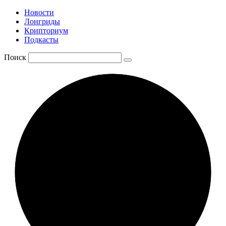
Новости
Лонгриды
Крипториум
Подкасты
Поиск