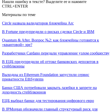
Нашли ошибку в тексте? Выделите ее и нажмите
CTRL+ENTER
Материалы по теме
Circle назвала валидаторов блокчейна Arc
В Fortune предупредили о рисках сделки Circle и IBM
Quantum & After. Вопрос №2: как блокчейны готовятся к
«квантовой» эре?
Разработчики Cardano передали управление узлом сообществу
В ЕЦБ предупредили об оттоке банковских депозитов в
стейблкоины
Выходцы из Ethereum Foundation запустили сервис
приватности EthSystems
Банки США потребовали закрыть лазейки в запрете на
доходность стейблкоинов
ЕЦБ выбрал банки для тестирования цифрового евро
В JPMorgan обозначили главный структурный риск для