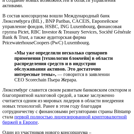
и создание новых возможностей в области управления
активами.
В состав консорциума вошли Международный банк
Люксембурга (BIL) , BNP Paribas, CACEIS, Европейское
управление фондов, HSBC, ING Luxembourg, финансовая
группа Pictet, RBC Investor & Treasury Services, Société Générale
Bank & Trust, а также аудиторская фирма
PricewaterhouseCoopers (PwC) Luxembourg.
«Мы уже определили несколько сценариев
применения [технологии блокчейн] в области
распределения средств и в индустрии
обслуживания активов. Это достаточно
интересные темы»,
— говорится в заявлении
CEO Scorechain Пьера Жерара.
Люксембург славится своим развитым банковским сектором и
благоприятной налоговой средой, а также заслуженно
считается одним из мировых лидеров в области внедрения
новых технологий. Ранее в этом году благодаря
сотрудничеству с финансовыми регуляторами страны Bitstamp
стала
первой полностью лицензированной криптовалютной
биржей в Европе
.
Один из участников нового консорциума –