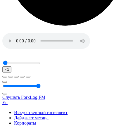
×1
Слушать ForkLog FM
En
Искусственный интеллект
Дайджест месяца
Корпораты