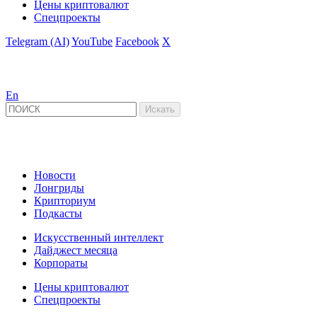
Цены криптовалют
Спецпроекты
Telegram (AI)
YouTube
Facebook
X
En
Новости
Лонгриды
Крипториум
Подкасты
Искусственный интеллект
Дайджест месяца
Корпораты
Цены криптовалют
Спецпроекты