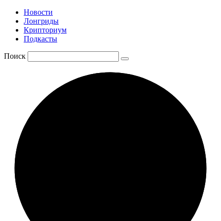
Новости
Лонгриды
Крипториум
Подкасты
Поиск