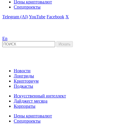
Цены криптовалют
Спецпроекты
Telegram (AI)
YouTube
Facebook
X
En
Новости
Лонгриды
Крипториум
Подкасты
Искусственный интеллект
Дайджест месяца
Корпораты
Цены криптовалют
Спецпроекты