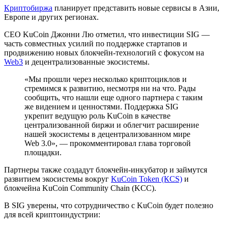
Криптобиржа
планирует представить новые сервисы в Азии,
Европе и других регионах.
CEO KuCoin Джонни Лю отметил, что инвестиции SIG —
часть совместных усилий по поддержке стартапов и
продвижению новых блокчейн-технологий с фокусом на
Web3
и децентрализованные экосистемы.
«Мы прошли через несколько криптоциклов и
стремимся к развитию, несмотря ни на что. Рады
сообщить, что нашли еще одного партнера с таким
же видением и ценностями. Поддержка SIG
укрепит ведущую роль KuCoin в качестве
централизованной биржи и облегчит расширение
нашей экосистемы в децентрализованном мире
Web 3.0», — прокомментировал глава торговой
площадки.
Партнеры также создадут блокчейн-инкубатор и займутся
развитием экосистемы вокруг
KuCoin Token (КСS)
и
блокчейна KuCoin Community Chain (KCC).
В SIG уверены, что сотрудничество с KuCoin будет полезно
для всей криптоиндустрии: