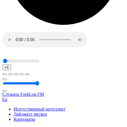
×1
Слушать ForkLog FM
En
Искусственный интеллект
Дайджест месяца
Корпораты