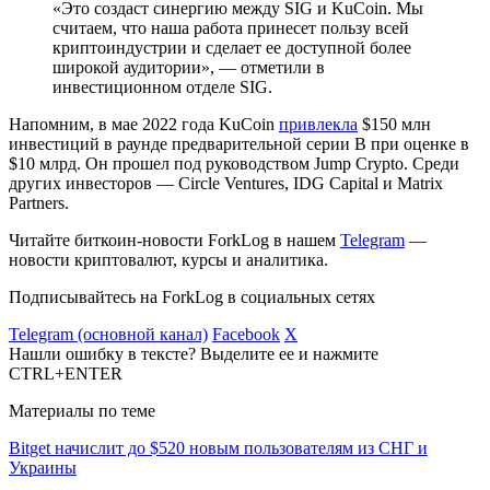
«Это создаст синергию между SIG и KuCoin. Мы
считаем, что наша работа принесет пользу всей
криптоиндустрии и сделает ее доступной более
широкой аудитории», — отметили в
инвестиционном отделе SIG.
Напомним, в мае 2022 года KuCoin
привлекла
$150 млн
инвестиций в раунде предварительной серии B при оценке в
$10 млрд. Он прошел под руководством Jump Crypto. Среди
других инвесторов — Circle Ventures, IDG Capital и Matrix
Partners.
Читайте биткоин-новости ForkLog в нашем
Telegram
—
новости криптовалют, курсы и аналитика.
Подписывайтесь на ForkLog в социальных сетях
Telegram (основной канал)
Facebook
X
Нашли ошибку в тексте? Выделите ее и нажмите
CTRL+ENTER
Материалы по теме
Bitget начислит до $520 новым пользователям из СНГ и
Украины