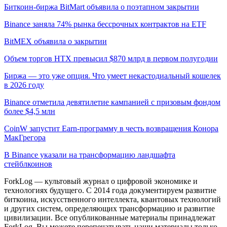
Биткоин-биржа BitMart объявила о поэтапном закрытии
Binance заняла 74% рынка бессрочных контрактов на ETF
BitMEX объявила о закрытии
Объем торгов HTX превысил $870 млрд в первом полугодии
Биржа — это уже опция. Что умеет некастодиальный кошелек
в 2026 году
Binance отметила девятилетие кампанией с призовым фондом
более $4,5 млн
CoinW запустит Earn-программу в честь возвращения Конора
МакГрегора
В Binance указали на трансформацию ландшафта
стейблкоинов
ForkLog — культовый журнал о цифровой экономике и
технологиях будущего. С 2014 года документируем развитие
биткоина, искусственного интеллекта, квантовых технологий
и других систем, определяющих трансформацию и развитие
цивилизации.
Все опубликованные материалы принадлежат
ForkLog. Вы можете перепечатывать наши материалы только