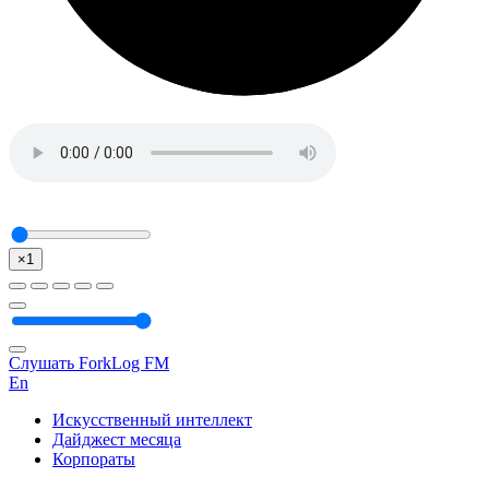
×1
Слушать ForkLog FM
En
Искусственный интеллект
Дайджест месяца
Корпораты