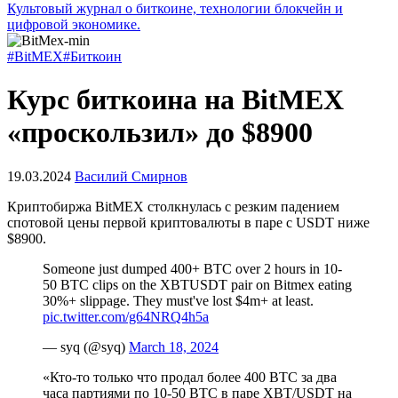
Культовый журнал о биткоине, технологии блокчейн и
цифровой экономике.
#BitMEX
#Биткоин
Курс биткоина на BitMEX
«проскользил» до $8900
19.03.2024
Василий Смирнов
Криптобиржа BitMEX столкнулась с резким падением
спотовой цены первой криптовалюты в паре с USDT ниже
$8900.
Someone just dumped 400+ BTC over 2 hours in 10-
50 BTC clips on the XBTUSDT pair on Bitmex eating
30%+ slippage. They must've lost $4m+ at least.
pic.twitter.com/g64NRQ4h5a
— syq (@syq)
March 18, 2024
«Кто-то только что продал более 400 BTC за два
часа партиями по 10-50 BTC в паре XBT/USDT на