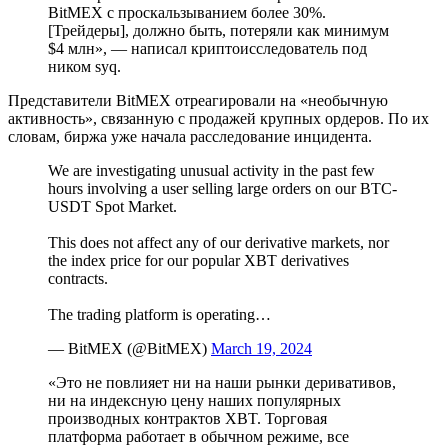
BitMEX c проскальзыванием более 30%.
[Трейдеры], должно быть, потеряли как минимум
$4 млн», — написал криптоисследователь под
ником syq.
Представители BitMEX отреагировали на «необычную
активность», связанную с продажей крупных ордеров. По их
словам, биржа уже начала расследование инцидента.
We are investigating unusual activity in the past few
hours involving a user selling large orders on our BTC-
USDT Spot Market.
This does not affect any of our derivative markets, nor
the index price for our popular XBT derivatives
contracts.
The trading platform is operating…
— BitMEX (@BitMEX)
March 19, 2024
«Это не повлияет ни на наши рынки деривативов,
ни на индексную цену наших популярных
производных контрактов XBT. Торговая
платформа работает в обычном режиме, все