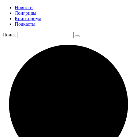
Новости
Лонгриды
Крипториум
Подкасты
Поиск