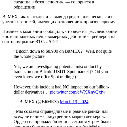
средства в безопасности», — говорится в
обращении.
BitMEX также отключила вывод средств для нескольких
учетных записей, имеющих отношение к произошедшему.
Позднее в компании сообщили, что ведется расследование
«потенциальных неправомерных действий» трейдеров на
спотовом рынке BTC/USDT.
“Bitcoin down to $8,900 on BitMEX?" Well, not quite
the whole picture.
Yes, we are investigating potential misconduct by
traders on our Bitcoin-USDT Spot market (?Did you
even know we offer Spot trading?)
However, this incident had NO impact on our billion-
dollar derivatives…
pic.twitter.com/qWXXnyQxjw
— BitMEX (@BitMEX)
March 19, 2024
«Мы создаем справедливые и равные рынки для
всех, не нанимая внутренних маркетмейкеров.
Ордера на продажу биткоина сегодня утром были
слишком большими и частыми, чтобы
MM
и