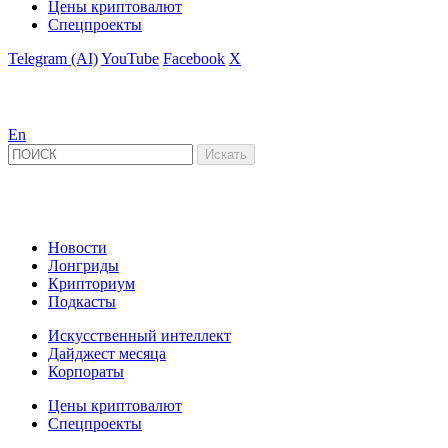
Цены криптовалют
Спецпроекты
Telegram (AI)
YouTube
Facebook
X
En
Новости
Лонгриды
Крипториум
Подкасты
Искусственный интеллект
Дайджест месяца
Корпораты
Цены криптовалют
Спецпроекты