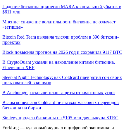
Падение биткоина принесло MARA квартальный убыток в
$611 млн
Мнение: снижение волатильности биткоина не означает
«затишье»
Bitcoin Red Team выявила тысячи проблем в 390 биткоин-
проектах
Block повысила прогноз на 2026 год и сохранила 9117 BTC
В CryptoQuant указали на накопление китами биткоина,
Ethereum и XRP
Sleep at Night Technology: как Coldcard превратил сон своих
пользователей в кошмар
В Anchorage раскрыли план защиты от квантовых угроз
Взлом кошельков Coldcard не вызвал массовых переводов
биткоина на биржи
Strategy продала биткоины на $105 млн для выкупа STRC
ForkLog — культовый журнал о цифровой экономике и