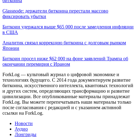
биткоина
Glassnode: держатели биткоина перестали массово
фиксировать убытки
Биткоин удержался выше $65 000 после замедления инфляции
в США
Аналитик связал коррекцию биткоина с долговым рынком
Японии
Биткоин просел ниже $62 000 на фоне заявлений Трампа об
окончании перемирия с Ираном
ForkLog — культовый журнал о цифровой экономике и
технологиях будущего. С 2014 года документируем развитие
биткоина, искусственного интеллекта, квантовых технологий
и других систем, определяющих трансформацию и развитие
цивилизации.
Все опубликованные материалы принадлежат
ForkLog. Вы можете перепечатывать наши материалы только
после согласования с редакцией и с указанием активной
ссылки на ForkLog.
Новости
Аудио
Лонгриды