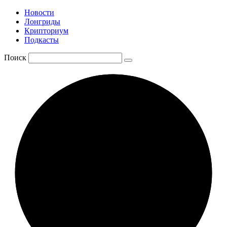
Новости
Лонгриды
Крипториум
Подкасты
Поиск