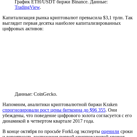
График ETH/USDT биржи Binance. Данные:
TradingView
.
Капитализация рынка криптовалют превысила $3,1 трлн. Так
выглядит первая десятка наиболее капитализированных
цифровых активов:
Данные: CoinGecko.
Напомним, аналитики криптовалютной биржи Kraken
спрогнозировали рост цены биткоина до $96 355
. Они
убеждены, что поведение цифрового золота согласуется с его
динамикой в четвертом квартале 2017 года.
В конце октября по просьбе ForkLog эксперты
оценили
сроки
и вероятность достижения первой криптовалютой уровня