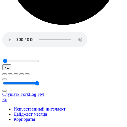
×1
Слушать ForkLog FM
En
Искусственный интеллект
Дайджест месяца
Корпораты