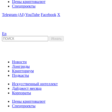
Цены криптовалют
Спецпроекты
Telegram (AI)
YouTube
Facebook
X
En
Новости
Лонгриды
Крипториум
Подкасты
Искусственный интеллект
Дайджест месяца
Корпораты
Цены криптовалют
Спецпроекты