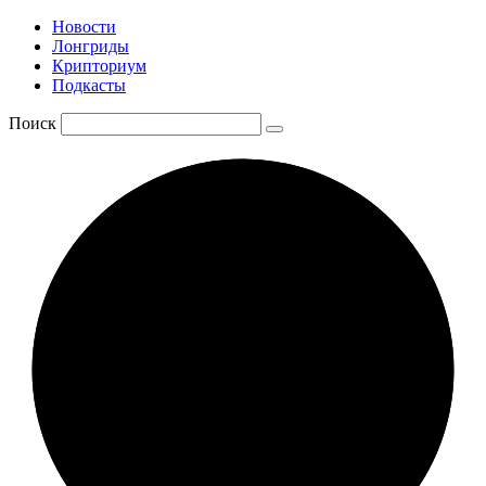
Новости
Лонгриды
Крипториум
Подкасты
Поиск