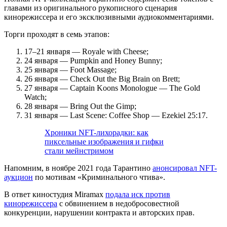
главами из оригинального рукописного сценария
кинорежиссера и его эксклюзивными аудиокомментариями.
Торги проходят в семь этапов:
17–21 января — Royale with Cheese;
24 января — Pumpkin and Honey Bunny;
25 января — Foot Massage;
26 января — Check Out the Big Brain on Brett;
27 января — Captain Koons Monologue — The Gold
Watch;
28 января — Bring Out the Gimp;
31 января — Last Scene: Coffee Shop — Ezekiel 25:17.
Хроники NFT-лихорадки: как
пиксельные изображения и гифки
стали мейнстримом
Напомним, в ноябре 2021 года Тарантино
анонсировал NFT-
аукцион
по мотивам «Криминального чтива».
В ответ киностудия Miramax
подала иск против
кинорежиссера
с обвинением в недобросовестной
конкуренции, нарушении контракта и авторских прав.