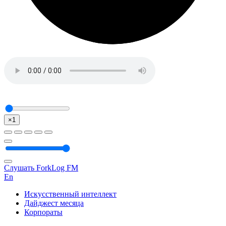
×1
Слушать ForkLog FM
En
Искусственный интеллект
Дайджест месяца
Корпораты