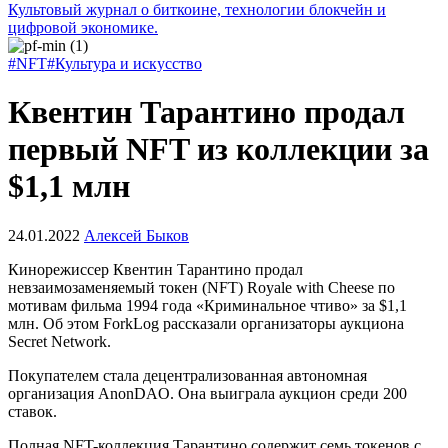
Культовый журнал о биткоине, технологии блокчейн и
цифровой экономике.
#NFT
#Культура и искусство
Квентин Тарантино продал
первый NFT из коллекции за
$1,1 млн
24.01.2022
Алексей Быков
Кинорежиссер Квентин Тарантино продал
невзаимозаменяемый токен (NFT) Royale with Cheese по
мотивам фильма 1994 года «Криминальное чтиво» за $1,1
млн. Об этом ForkLog рассказали организаторы аукциона
Secret Network.
Покупателем стала децентрализованная автономная
организация AnonDAO. Она выиграла аукцион среди 200
ставок.
Полная NFT-коллекция Тарантино содержит семь токенов с