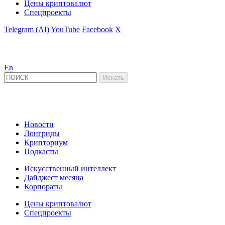
Цены криптовалют
Спецпроекты
Telegram (AI)
YouTube
Facebook
X
En
Новости
Лонгриды
Крипториум
Подкасты
Искусственный интеллект
Дайджест месяца
Корпораты
Цены криптовалют
Спецпроекты