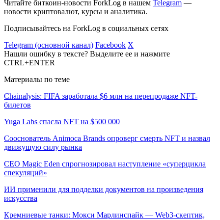
Читайте биткоин-новости ForkLog в нашем
Telegram
—
новости криптовалют, курсы и аналитика.
Подписывайтесь на ForkLog в социальных сетях
Telegram (основной канал)
Facebook
X
Нашли ошибку в тексте? Выделите ее и нажмите
CTRL+ENTER
Материалы по теме
Chainalysis: FIFA заработала $6 млн на перепродаже NFT-
билетов
Yuga Labs спасла NFT на $500 000
Сооснователь Animoca Brands опроверг смерть NFT и назвал
движущую силу рынка
CEO Magic Eden спрогнозировал наступление «суперцикла
спекуляций»
ИИ применили для подделки документов на произведения
искусства
Кремниевые танки: Мокси Марлинспайк — Web3-скептик,