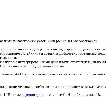
зличным категориям участников рынка, в Lido обозначили:
ранилищ с набором доверенных валидаторов и опциональной ли
елегированного стейкинга и создание дифференцированных пред
тельности;
ания пулов с интегрированными доходными стратегиями, включа
 пользователей в продуктивный актив.
ое через stETH», что обеспечивает совместимость и общую лик
прошедшие месяцы апгрейд прошел тестирование в нескольких те
на 15% после
падения доли
в сегменте ETH-стейкинга до 25%.