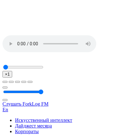
×1
Слушать ForkLog FM
En
Искусственный интеллект
Дайджест месяца
Корпораты