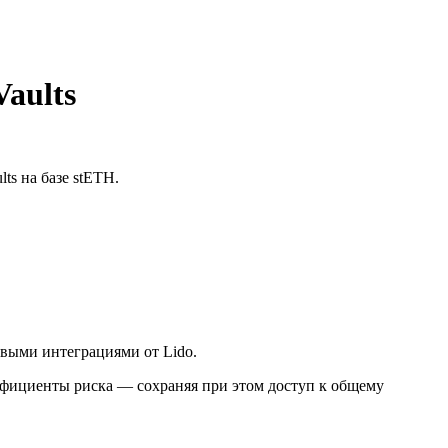
aults
lts на базе stETH.
выми интеграциями от Lido.
ффициенты риска — сохраняя при этом доступ к общему