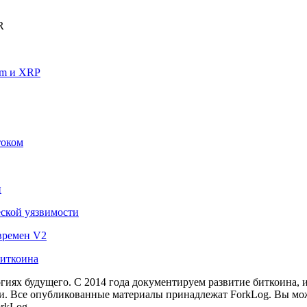
R
um и XRP
током
н
еской уязвимости
времен V2
биткоина
иях будущего. С 2014 года документируем развитие биткоина, 
и.
Все опубликованные материалы принадлежат ForkLog. Вы мож
rkLog.