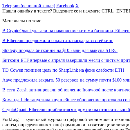
Telegram (основной канал)
Facebook
X
Нашли ошибку в тексте? Выделите ее и нажмите CTRL+ENTE
Материалы по теме
В CryptoQuant указали на накопление китами биткоина, Ethere
В Ethereum предложили сократить награды за стейкинг
Strategy продала биткоины на $105 млн для выкупа STRC
Биткоин-ETF впервые с апреля завершили месяц с чистым при
TD Cowen понизил цель по SharpLink на фоне слабости ETH
Aave предложила закрыть 50 резервов на сумму почти $100 мл
В сети Zcash активировали обновление Ironwood после критич
Команда Lido запустила крупнейшее обновление протокола со 
CryptoQuant: Ethereum приблизился к дну цикла относительно 
ForkLog — культовый журнал о цифровой экономике и технолог
систем, определяющих трансформацию и развитие цивилизаци
согласования с редакцией и с указанием активной ссылки на Fo