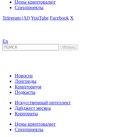
Цены криптовалют
Спецпроекты
Telegram (AI)
YouTube
Facebook
X
En
Новости
Лонгриды
Крипториум
Подкасты
Искусственный интеллект
Дайджест месяца
Корпораты
Цены криптовалют
Спецпроекты