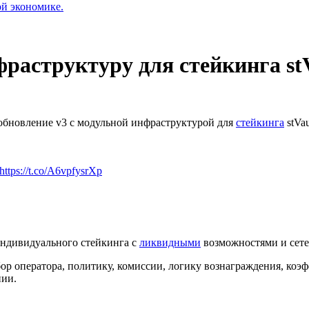
ой экономике.
раструктуру для стейкинга stV
 обновление v3 с модульной инфраструктурой для
стейкинга
stVau
https://t.co/A6vpfysrXp
индивидуального стейкинга с
ликвидными
возможностями и сете
р оператора, политику, комиссии, логику вознаграждения, коэ
нии.