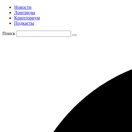
Новости
Лонгриды
Крипториум
Подкасты
Поиск