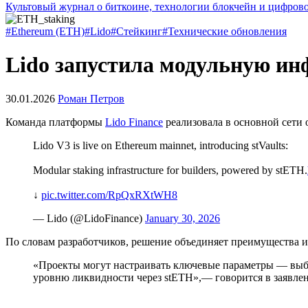
Культовый журнал о биткоине, технологии блокчейн и цифров
#Ethereum (ETH)
#Lido
#Стейкинг
#Технические обновления
Lido запустила модульную инф
30.01.2026
Роман Петров
Команда платформы
Lido Finance
реализовала в основной сети
Lido V3 is live on Ethereum mainnet, introducing stVaults:
Modular staking infrastructure for builders, powered by stETH.
↓
pic.twitter.com/RpQxRXtWH8
— Lido (@LidoFinance)
January 30, 2026
По словам разработчиков, решение объединяет преимущества 
«Проекты могут настраивать ключевые параметры — выбо
уровню ликвидности через stETH»,— говорится в заявле