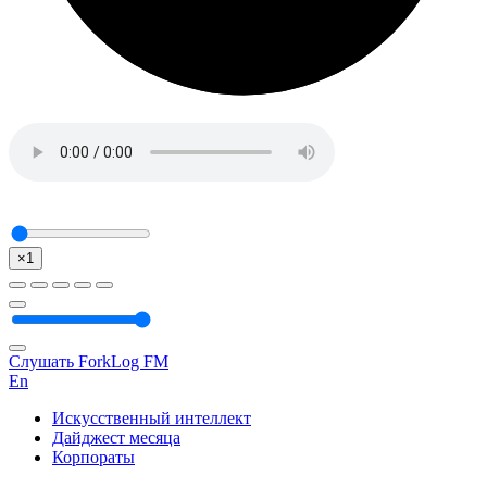
×1
Слушать ForkLog FM
En
Искусственный интеллект
Дайджест месяца
Корпораты