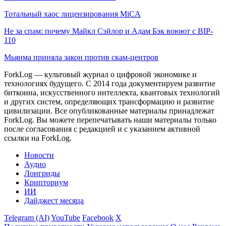
Тотальный хаос лицензирования MiCA
Не за спам: почему Майкл Сэйлор и Адам Бэк воюют с BIP-
110
Мьянма приняла закон против скам-центров
ForkLog — культовый журнал о цифровой экономике и
технологиях будущего. С 2014 года документируем развитие
биткоина, искусственного интеллекта, квантовых технологий
и других систем, определяющих трансформацию и развитие
цивилизации.
Все опубликованные материалы принадлежат
ForkLog. Вы можете перепечатывать наши материалы только
после согласования с редакцией и с указанием активной
ссылки на ForkLog.
Новости
Аудио
Лонгриды
Крипториум
ИИ
Дайджест месяца
Telegram (AI)
YouTube
Facebook
X