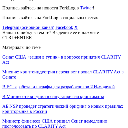
Подписывайтесь на новости ForkLog в
Twitter
!
Подписывайтесь на ForkLog в социальных сетях
Telegram (основной канал)
Facebook
X
Нашли ошибку в тексте? Выделите ее и нажмите
CTRL+ENTER
Материалы по теме
Сенат США «зашел в тупик» в вопросе принятия CLARITY
Act
Мнение: криптоиндустрия переживет провал CLARITY Act в
Сенате
В ЕС заработали штрафы для разработчиков ИИ-моделей
В Миннесоте вступил в силу запрет на криптоматы
АБ NSP проведет стратегический брифинг о новых правилах
крипторынка в России
Министр финансов США призвал Сенат немедленно
проголосовать по CLARITY Act