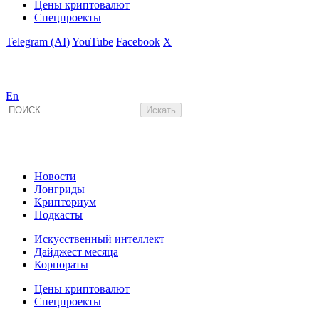
Цены криптовалют
Спецпроекты
Telegram (AI)
YouTube
Facebook
X
En
Новости
Лонгриды
Крипториум
Подкасты
Искусственный интеллект
Дайджест месяца
Корпораты
Цены криптовалют
Спецпроекты