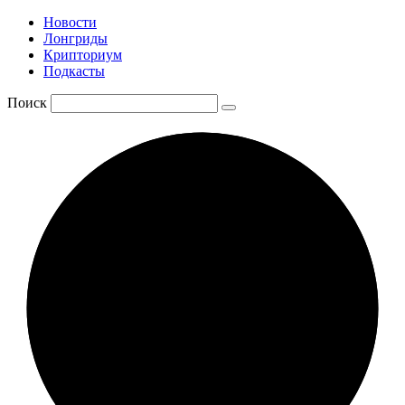
Новости
Лонгриды
Крипториум
Подкасты
Поиск