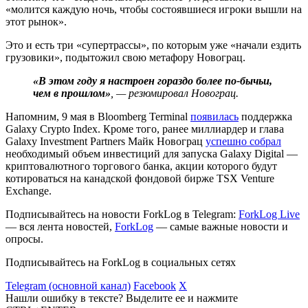
«молится каждую ночь, чтобы состоявшиеся игроки вышли на
этот рынок».
Это и есть три «супертрассы», по которым уже «начали ездить
грузовики», подытожил свою метафору Новограц.
«В этом году я настроен гораздо более по-бычьи,
чем в прошлом»
, — резюмировал Новограц.
Напомним, 9 мая в Bloomberg Terminal
появилась
поддержка
Galaxy Crypto Index. Кроме того, ранее миллиардер и глава
Galaxy Investment Partners Майк Новограц
успешно собрал
необходимый объем инвестиций для запуска Galaxy Digital —
криптовалютного торгового банка, акции которого будут
котироваться на канадской фондовой бирже TSX Venture
Exchange.
Подписывайтесь на новости ForkLog в Telegram:
ForkLog Live
— вся лента новостей,
ForkLog
— самые важные новости и
опросы.
Подписывайтесь на ForkLog в социальных сетях
Telegram (основной канал)
Facebook
X
Нашли ошибку в тексте? Выделите ее и нажмите