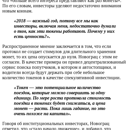
что «больше всего интереса представляют как раз монеты».
По его словам, инвесторы уделяют недостаточно внимания
новым коинам.
«2018 — важный год, потому все мы как
инвесторы, включая меня, недостаточно думали
о том, как эти токены работают. Почему у них
есть ценность?».
Распространенное мнение заключается в том, что если
протокол не создает стимулов для длительного хранения
монет, то их цена опускается до нуля. Новограц с этим не
согласен. В качестве примера он привел децентрализованный
сервис поиска попутчиков, в котором и автостопщики, и
водители всегда будут держать при себе небольшое
количество токенов в качестве спекулятивной инвестиции.
«Токен — это потенциальное количество
поездок, которые можно совершить за одну
единицу. По мере роста протокола стоимость
поездки в токенах будет снижаться, а цена
монет — расти. Пока лишь гадание, но это
очень похоже на капитал».
Говоря об институциональных инвесторах, Новограц
отметил, что «стадо начало движение», и добавил, что