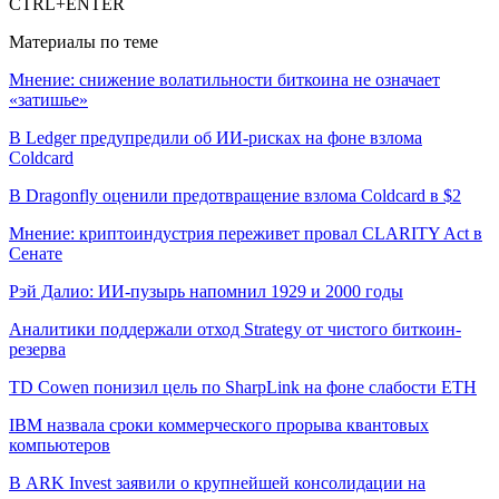
CTRL+ENTER
Материалы по теме
Мнение: снижение волатильности биткоина не означает
«затишье»
В Ledger предупредили об ИИ-рисках на фоне взлома
Coldcard
В Dragonfly оценили предотвращение взлома Coldcard в $2
Мнение: криптоиндустрия переживет провал CLARITY Act в
Сенате
Рэй Далио: ИИ-пузырь напомнил 1929 и 2000 годы
Аналитики поддержали отход Strategy от чистого биткоин-
резерва
TD Cowen понизил цель по SharpLink на фоне слабости ETH
IBM назвала сроки коммерческого прорыва квантовых
компьютеров
В ARK Invest заявили о крупнейшей консолидации на