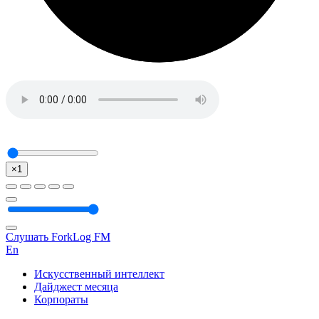
×1
Слушать ForkLog FM
En
Искусственный интеллект
Дайджест месяца
Корпораты