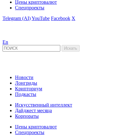
Цены криптовалют
Спецпроекты
Telegram (AI)
YouTube
Facebook
X
En
Новости
Лонгриды
Крипториум
Подкасты
Искусственный интеллект
Дайджест месяца
Корпораты
Цены криптовалют
Спецпроекты