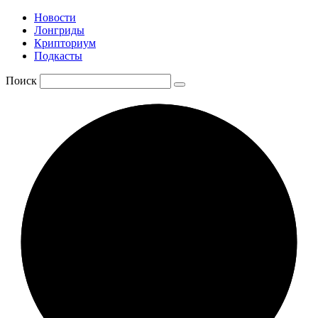
Новости
Лонгриды
Крипториум
Подкасты
Поиск