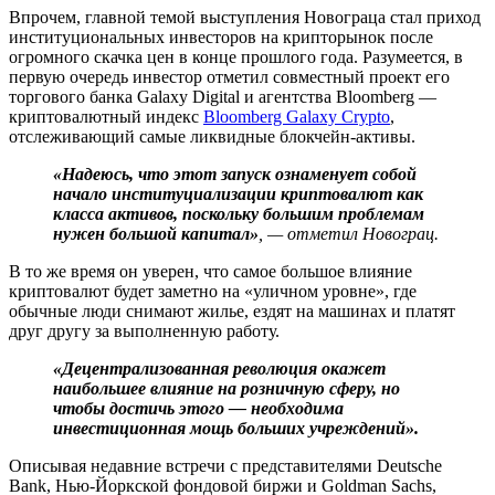
Впрочем, главной темой выступления Новограца стал приход
институциональных инвесторов на крипторынок после
огромного скачка цен в конце прошлого года. Разумеется, в
первую очередь инвестор отметил совместный проект его
торгового банка Galaxy Digital и агентства Bloomberg —
криптовалютный индекс
Bloomberg Galaxy Crypto
,
отслеживающий самые ликвидные блокчейн-активы.
«Надеюсь, что этот запуск ознаменует собой
начало институциализации криптовалют как
класса активов, поскольку большим проблемам
нужен большой капитал»
, — отметил Новограц.
В то же время он уверен, что самое большое влияние
криптовалют будет заметно на «уличном уровне», где
обычные люди снимают жилье, ездят на машинах и платят
друг другу за выполненную работу.
«Децентрализованная революция окажет
наибольшее влияние на розничную сферу, но
чтобы достичь этого — необходима
инвестиционная мощь больших учреждений».
Описывая недавние встречи с представителями Deutsche
Bank, Нью-Йоркской фондовой биржи и Goldman Sachs,