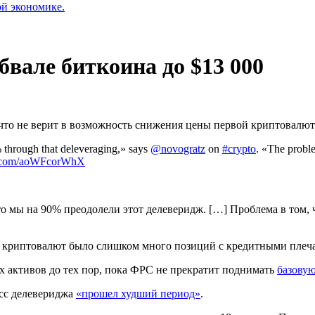
ой экономике.
вале биткоина до $13 000
 что не верит в возможность снижения цены первой криптовалют
 through that deleveraging,» says
@novogratz
on
#crypto
. «The proble
er.com/aoWFcorWhX
 мы на 90% преодолели этот делеверидж. […] Проблема в том, 
 криптовалют было слишком много позиций с кредитными плечам
 активов до тех пор, пока
ФРС
не прекратит поднимать
базовую
есс делевериджа
«прошел худший период»
.