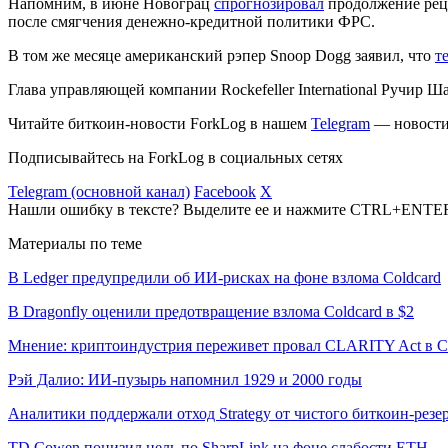
Напомним, в июне Новограц
спрогнозировал
продолжение реце
после смягчения денежно-кредитной политики ФРС.
В том же месяце американский рэпер Snoop Dogg заявил, что
т
Глава управляющей компании Rockefeller International Ручир 
Читайте биткоин-новости ForkLog в нашем
Telegram
— новости 
Подписывайтесь на ForkLog в социальных сетях
Telegram (основной канал)
Facebook
X
Нашли ошибку в тексте? Выделите ее и нажмите CTRL+ENTE
Материалы по теме
В Ledger предупредили об ИИ-рисках на фоне взлома Coldcard
В Dragonfly оценили предотвращение взлома Coldcard в $2
Мнение: криптоиндустрия переживет провал CLARITY Act в С
Рэй Далио: ИИ-пузырь напомнил 1929 и 2000 годы
Аналитики поддержали отход Strategy от чистого биткоин-резе
TD Cowen понизил цель по SharpLink на фоне слабости ETH