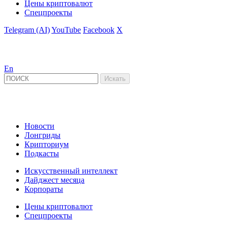
Цены криптовалют
Спецпроекты
Telegram (AI)
YouTube
Facebook
X
En
Новости
Лонгриды
Крипториум
Подкасты
Искусственный интеллект
Дайджест месяца
Корпораты
Цены криптовалют
Спецпроекты