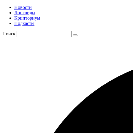
Новости
Лонгриды
Крипториум
Подкасты
Поиск