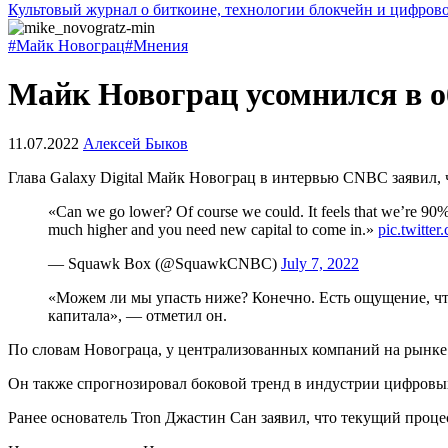
Культовый журнал о биткоине, технологии блокчейн и цифров
#Майк Новограц
#Мнения
Майк Новограц усомнился в об
11.07.2022
Алексей Быков
Глава Galaxy Digital Майк Новограц в интервью CNBC заявил,
«Can we go lower? Of course we could. It feels that we’re 90%
much higher and you need new capital to come in.»
pic.twitt
— Squawk Box (@SquawkCNBC)
July 7, 2022
«Можем ли мы упасть ниже? Конечно. Есть ощущение, что
капитала», — отметил он.
По словам Новограца, у централизованных компаний на рынке
Он также спрогнозировал боковой тренд в индустрии цифровых
Ранее основатель Tron Джастин Сан заявил, что текущий проц