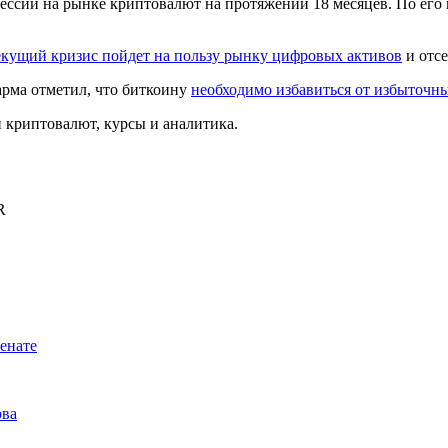
ссии на рынке криптовалют на протяжении 18 месяцев. По его
екущий кризис пойдет на пользу рынку цифровых активов
и отсе
Шарма отметил, что биткоину
необходимо избавиться от избыточн
криптовалют, курсы и аналитика.
R
енате
рва