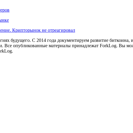
теров
ынке
шение. Крипторынок не отреагировал
иях будущего. С 2014 года документируем развитие биткоина, 
и.
Все опубликованные материалы принадлежат ForkLog. Вы мож
rkLog.