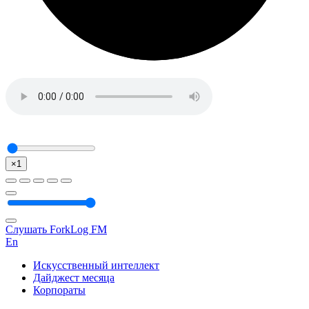
×1
Слушать ForkLog FM
En
Искусственный интеллект
Дайджест месяца
Корпораты