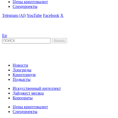
Цены криптовалют
Спецпроекты
Telegram (AI)
YouTube
Facebook
X
En
Новости
Лонгриды
Крипториум
Подкасты
Искусственный интеллект
Дайджест месяца
Корпораты
Цены криптовалют
Спецпроекты