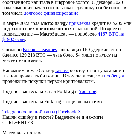
собственного капитала в цифровое золото. С декабря 2020
года компания начала использовать для покупки биткоина в
том числе
долговое финансирование
.
В марте 2022 года MicroStrategy
привлекла
кредит на $205 млн
под залог своих криптовалютных накоплений. Позднее ее
подразделение — MacroStrategy — приобрело
4167 BTC на
$190,5 млн
.
Согласно
Bitcoin Treasuries
, поставщик ПО удерживает на
балансе 129 218 BTC — чуть более $4 млрд по курсу на
момент написания.
Напомним, в мае Сэйлор
заявил
об отсутствии у компании
планов продавать биткоины. В том же месяце он
пообещал
продолжить покупки первой криптовалюты.
Подписывайтесь на канал ForkLog в
YouTube
!
Подписывайтесь на ForkLog в социальных сетях
Telegram (основной канал)
Facebook
X
Нашли ошибку в тексте? Выделите ее и нажмите
CTRL+ENTER
Материалы по теме