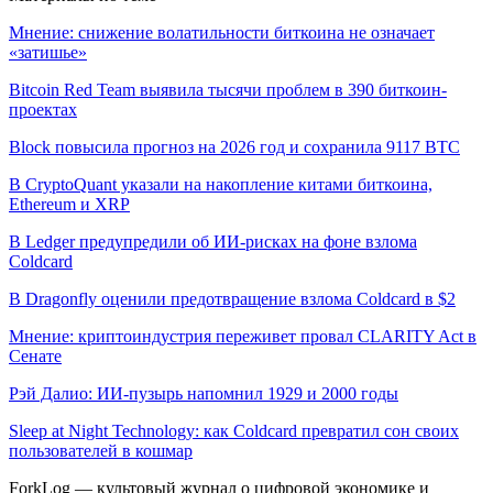
Мнение: снижение волатильности биткоина не означает
«затишье»
Bitcoin Red Team выявила тысячи проблем в 390 биткоин-
проектах
Block повысила прогноз на 2026 год и сохранила 9117 BTC
В CryptoQuant указали на накопление китами биткоина,
Ethereum и XRP
В Ledger предупредили об ИИ-рисках на фоне взлома
Coldcard
В Dragonfly оценили предотвращение взлома Coldcard в $2
Мнение: криптоиндустрия переживет провал CLARITY Act в
Сенате
Рэй Далио: ИИ-пузырь напомнил 1929 и 2000 годы
Sleep at Night Technology: как Coldcard превратил сон своих
пользователей в кошмар
ForkLog — культовый журнал о цифровой экономике и