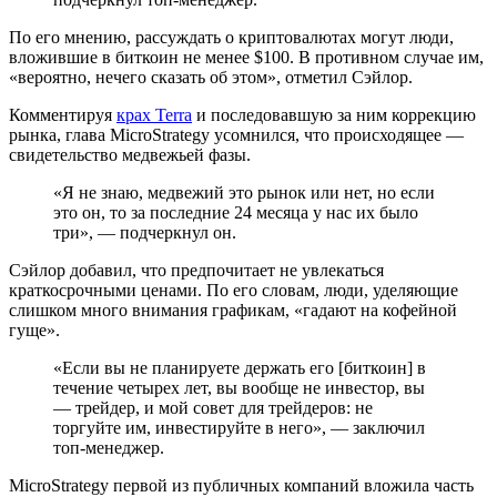
По его мнению, рассуждать о криптовалютах могут люди,
вложившие в биткоин не менее $100. В противном случае им,
«вероятно, нечего сказать об этом», отметил Сэйлор.
Комментируя
крах Terra
и последовавшую за ним коррекцию
рынка, глава MicroStrategy усомнился, что происходящее —
свидетельство медвежьей фазы.
«Я не знаю, медвежий это рынок или нет, но если
это он, то за последние 24 месяца у нас их было
три», — подчеркнул он.
Сэйлор добавил, что предпочитает не увлекаться
краткосрочными ценами. По его словам, люди, уделяющие
слишком много внимания графикам, «гадают на кофейной
гуще».
«Если вы не планируете держать его [биткоин] в
течение четырех лет, вы вообще не инвестор, вы
— трейдер, и мой совет для трейдеров: не
торгуйте им, инвестируйте в него», — заключил
топ-менеджер.
MicroStrategy первой из публичных компаний вложила часть