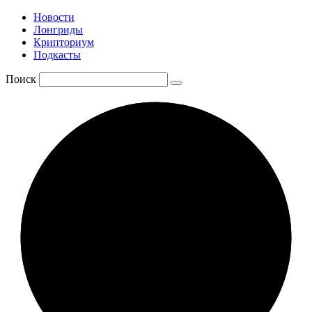
Новости
Лонгриды
Крипториум
Подкасты
Поиск