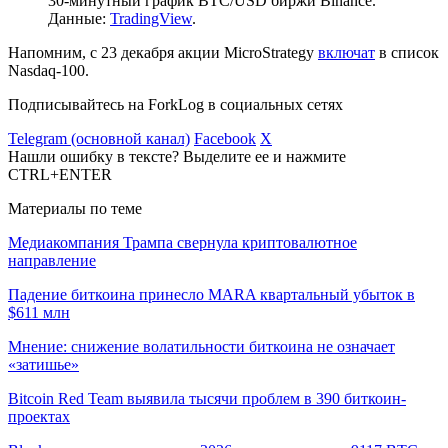
30-минутный график BTC/USD биржи Binance.
Данные:
TradingView
.
Напомним, с 23 декабря акции MicroStrategy
включат
в список
Nasdaq-100.
Подписывайтесь на ForkLog в социальных сетях
Telegram (основной канал)
Facebook
X
Нашли ошибку в тексте? Выделите ее и нажмите
CTRL+ENTER
Материалы по теме
Медиакомпания Трампа свернула криптовалютное
направление
Падение биткоина принесло MARA квартальный убыток в
$611 млн
Мнение: снижение волатильности биткоина не означает
«затишье»
Bitcoin Red Team выявила тысячи проблем в 390 биткоин-
проектах