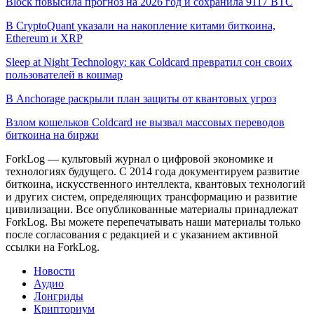
Block повысила прогноз на 2026 год и сохранила 9117 BTC
В CryptoQuant указали на накопление китами биткоина,
Ethereum и XRP
Sleep at Night Technology: как Coldcard превратил сон своих
пользователей в кошмар
В Anchorage раскрыли план защиты от квантовых угроз
Взлом кошельков Coldcard не вызвал массовых переводов
биткоина на биржи
ForkLog — культовый журнал о цифровой экономике и
технологиях будущего. С 2014 года документируем развитие
биткоина, искусственного интеллекта, квантовых технологий
и других систем, определяющих трансформацию и развитие
цивилизации.
Все опубликованные материалы принадлежат
ForkLog. Вы можете перепечатывать наши материалы только
после согласования с редакцией и с указанием активной
ссылки на ForkLog.
Новости
Аудио
Лонгриды
Крипториум