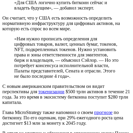
«Для США логично купить биткоин сейчас и
владеть будущим», — добавил эксперт.
Он считает, что у США есть возможность определить
нормативную инфраструктуру для цифровых активов, на
которую есть спрос во всем мире.
«Нам нужно прописать определения для
цифровых товаров, валют, ценных бумаг, токенов,
NFT, подкрепленных токенов. Нужно установить
права и зоны ответственности для эмитентов,
бирж и владельцев, — объяснил Сэйлор. — Но это
потребует консенсуса исполнительной власти,
Палаты представителей, Сената и отрасли. Этого
не было последние 4 года».
С новым американским правительством он видит
перспективы для
токенизации
$500 трлн активов в течение 21
года. За это время в экосистему биткоина поступит $280 трлн
капитала.
Глава MicroStrategy также напомнил о своем
прогнозе
по
биткоину. По его оценкам, при 29% ежегодного роста цена
достигнет $13 млн за монету к 2045 году.