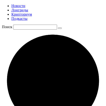
Новости
Лонгриды
Крипториум
Подкасты
Поиск