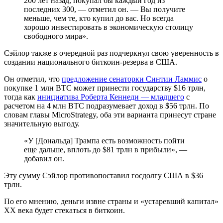
200 лет назад, покупал бы каждый год из
последних 300, — отметил он. — Вы получите
меньше, чем те, кто купил до вас. Но всегда
хорошо инвестировать в экономическую столицу
свободного мира».
Сэйлор также в очередной раз подчеркнул свою уверенность в
создании национального биткоин-резерва в США.
Он отметил, что
предложение сенаторки Синтии Ламмис
о
покупке 1 млн BTC может принести государству $16 трлн,
тогда как
инициатива Роберта Кеннеди — младшего
с
расчетом на 4 млн BTC подразумевает доход в $56 трлн. По
словам главы MicroStrategy, оба эти варианта принесут стране
значительную выгоду.
«У [Дональда] Трампа есть возможность пойти
еще дальше, вплоть до $81 трлн в прибыли», —
добавил он.
Эту сумму Сэйлор противопоставил госдолгу США в $36
трлн.
По его мнению, деньги извне страны и «устаревший капитал»
XX века будет стекаться в биткоин.