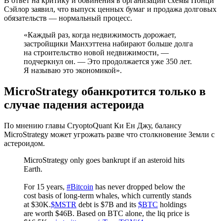
В ответ на критику и обвинения в организации схемы Понци
Сэйлор заявил, что выпуск ценных бумаг и продажа долговых
обязательств — нормальный процесс.
«Каждый раз, когда недвижимость дорожает,
застройщики Манхэттена набирают больше долга
на строительство новой недвижимости, —
подчеркнул он. — Это продолжается уже 350 лет.
Я называю это экономикой».
MicroStrategy обанкротится только в
случае падения астероида
По мнению главы CryoptoQuant Ки Ен Джу, балансу
MicroStrategy может угрожать разве что столкновение Земли с
астероидом.
MicroStrategy only goes bankrupt if an asteroid hits
Earth.
For 15 years,
#Bitcoin
has never dropped below the
cost basis of long-term whales, which currently stands
at $30K.
$MSTR
debt is $7B and its
$BTC
holdings
are worth $46B. Based on BTC alone, the liq price is