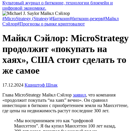
Культовый журнал о биткоине, технологии блокчейн и
цифровой экономике.
#MicroStrategy (Strategy)
#Биткоин
#биткоин-резерв
#Майкл
Сэйлор
#Прогнозы о рынке криптовалют
Майкл Сэйлор: MicroStrategy
продолжит «покупать на
хаях», США стоит сделать то
же самое
17.12.2024
Кшиштоф Шпак
Глава MicroStrategy Майкл Сэйлор
заявил
, что компания
«продолжит покупать “на хаях” вечно». Он сравнил
инвестиции в биткоин с приобретением земли на Манхэттене,
где цены на недвижимость растут последние 300 лет.
«Мы воспринимаем это как “цифровой
Манхэттен”. Я бы купил Манхэттен 100 лет назад,