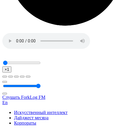
×1
Слушать ForkLog FM
En
Искусственный интеллект
Дайджест месяца
Корпораты