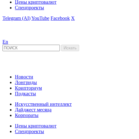
Цены криптовалют
Спецпроекты
Telegram (AI)
YouTube
Facebook
X
En
Новости
Лонгриды
Крипториум
Подкасты
Искусственный интеллект
Дайджест месяца
Корпораты
Цены криптовалют
Спецпроекты