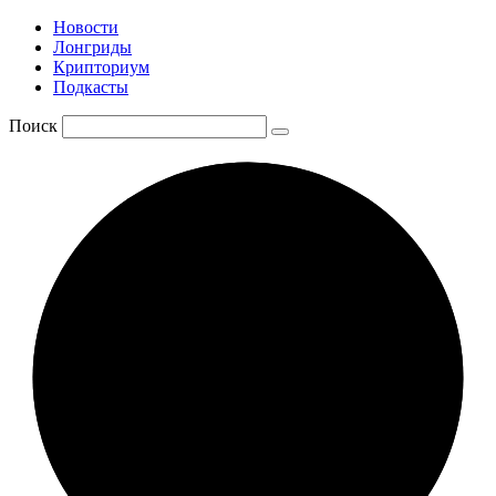
Новости
Лонгриды
Крипториум
Подкасты
Поиск