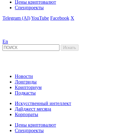
Цены криптовалют
Спецпроекты
Telegram (AI)
YouTube
Facebook
X
En
Новости
Лонгриды
Крипториум
Подкасты
Искусственный интеллект
Дайджест месяца
Корпораты
Цены криптовалют
Спецпроекты