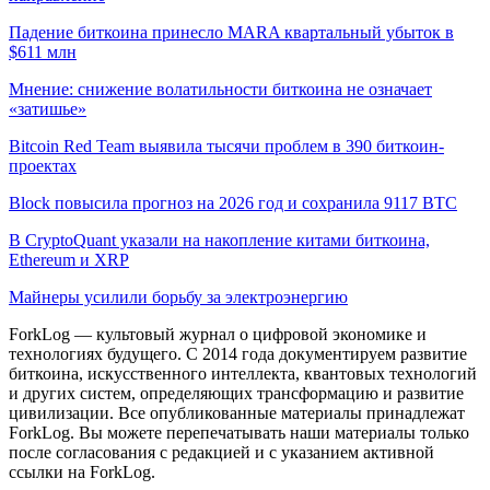
Падение биткоина принесло MARA квартальный убыток в
$611 млн
Мнение: снижение волатильности биткоина не означает
«затишье»
Bitcoin Red Team выявила тысячи проблем в 390 биткоин-
проектах
Block повысила прогноз на 2026 год и сохранила 9117 BTC
В CryptoQuant указали на накопление китами биткоина,
Ethereum и XRP
Майнеры усилили борьбу за электроэнергию
ForkLog — культовый журнал о цифровой экономике и
технологиях будущего. С 2014 года документируем развитие
биткоина, искусственного интеллекта, квантовых технологий
и других систем, определяющих трансформацию и развитие
цивилизации.
Все опубликованные материалы принадлежат
ForkLog. Вы можете перепечатывать наши материалы только
после согласования с редакцией и с указанием активной
ссылки на ForkLog.