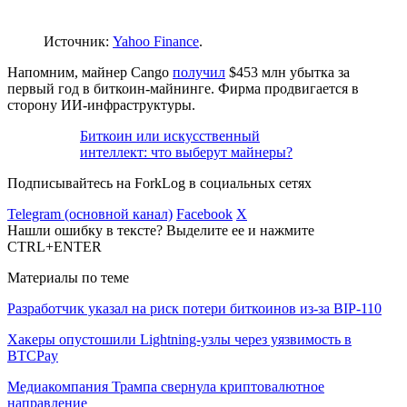
Источник:
Yahoo Finance
.
Напомним, майнер Cango
получил
$453 млн убытка за
первый год в биткоин-майнинге. Фирма продвигается в
сторону ИИ-инфраструктуры.
Биткоин или искусственный
интеллект: что выберут майнеры?
Подписывайтесь на ForkLog в социальных сетях
Telegram (основной канал)
Facebook
X
Нашли ошибку в тексте? Выделите ее и нажмите
CTRL+ENTER
Материалы по теме
Разработчик указал на риск потери биткоинов из-за BIP-110
Хакеры опустошили Lightning-узлы через уязвимость в
BTCPay
Медиакомпания Трампа свернула криптовалютное
направление