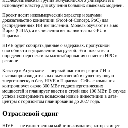
Исследовательская группа Колумбийского университета
использует кластер для обучения больших языковых моделей.
Проект носит некоммерческий характер и задуман
доказательство концепции (Proof-of-Concept, PoC) для
распределенных ИИ-вычислений. Модель обучают из Нью-
Йорка (США), а вычисления выполняются на GPU в
Парагвае.
HIVE будет собирать данные о задержках, пропускной
способности и управлении нагрузкой. Эти показатели
определят перспективы масштабирования сегмента
HPC
в
регионе.
Кластер в Асунсьоне — первый шаг интеграции ИИ и
высокопроизводительных вычислений в существующую
энергетическую базу HIVE в Парагвае. Сейчас компания
контролирует около 300 МВт гидроэнергетических
мощностей и планирует ввести в строй еще 100 МВт. В случае
успеха эксперимента возможны новые инвестиции в дата-
центры с горизонтом планирования до 2027 года.
Отраслевой сдвиг
HIVE — не единственная майнинг-компания, которая ищет