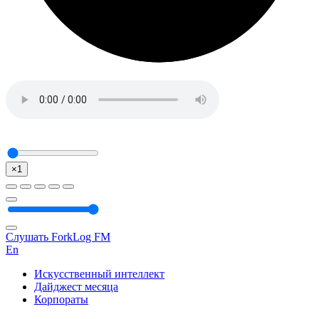
×1
Слушать ForkLog FM
En
Искусственный интеллект
Дайджест месяца
Корпораты