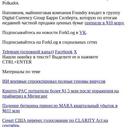
Polkadot.
Напомним, майнинговая компания Foundry входит в группу
Digital Currency Group Барри Силберта, которую по итогам
недавней частной продажи ценных бумаг
оценили в $10 млрд
.
Подписывайтесь на новости ForkLog в
VK
.
Подписывайтесь на ForkLog в социальных сетях
Telegram (основной канал)
Facebook
X
Нашли ошибку в тексте? Выделите ее и нажмите
CTRL+ENTER
Материалы по теме
ИИ впервые спроектировал полные геномы вирусов
Крипто-PAC потратили более $1,5 млн после поражения на
праймериз в Мичигане
Падение биткоина принесло MARA квартальный убыток в
$611 млн
Сенат США перенес голосование по CLARITY Act на
сентябрь