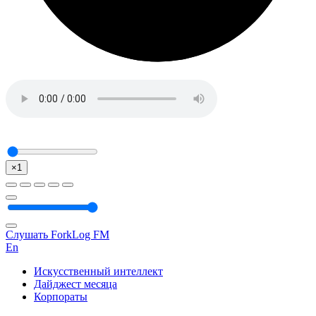
×1
Слушать ForkLog FM
En
Искусственный интеллект
Дайджест месяца
Корпораты