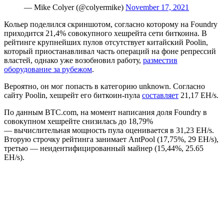
— Mike Colyer (@colyermike)
November 17, 2021
Кольер поделился скриншотом, согласно которому на Foundry
приходится 21,4% совокупного хешрейта сети биткоина. В
рейтинге крупнейших пулов отсутствует китайский Poolin,
который приостанавливал часть операций на фоне репрессий
властей, однако уже возобновил работу,
разместив
оборудование за рубежом
.
Вероятно, он мог попасть в категорию unknown. Согласно
сайту Poolin, хешрейт его биткоин-пула
составляет
21,17 EH/s.
По данным BTC.com, на момент написания доля Foundry в
совокупном хешрейте снизилась до 18,79%
— вычислительная мощность пула оценивается в 31,23 EH/s.
Вторую строчку рейтинга занимает AntPool (17,75%, 29 EH/s),
третью — неидентифицированный майнер (15,44%, 25.65
EH/s).