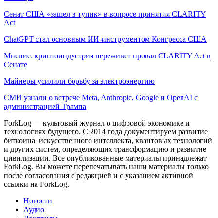
Сенат США «зашел в тупик» в вопросе принятия CLARITY
Act
ChatGPT стал основным ИИ-инструментом Конгресса США
Мнение: криптоиндустрия переживет провал CLARITY Act в
Сенате
Майнеры усилили борьбу за электроэнергию
СМИ узнали о встрече Meta, Anthropic, Google и OpenAI с
администрацией Трампа
ForkLog — культовый журнал о цифровой экономике и
технологиях будущего. С 2014 года документируем развитие
биткоина, искусственного интеллекта, квантовых технологий
и других систем, определяющих трансформацию и развитие
цивилизации.
Все опубликованные материалы принадлежат
ForkLog. Вы можете перепечатывать наши материалы только
после согласования с редакцией и с указанием активной
ссылки на ForkLog.
Новости
Аудио