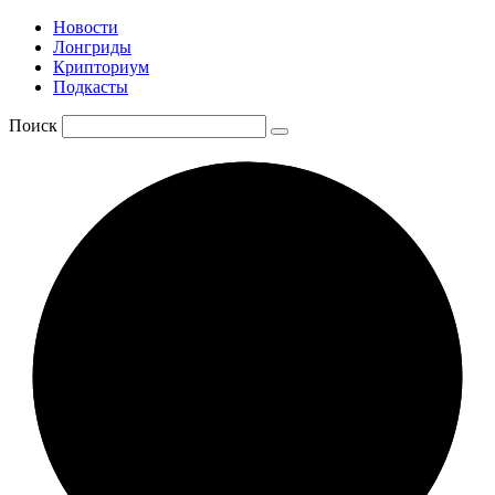
Новости
Лонгриды
Крипториум
Подкасты
Поиск