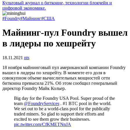
Культовый журнал о биткоине, технологии блокчейн и
цифровой экономике.
#Foundry
#Майнинг
#США
Майнинг-пул Foundry вышел
в лидеры по хешрейту
18.11.2021
nts
18 ноября майнинговый пул американской компании Foundry
вышел в лидеры по хешрейту. В моменте его доля в
совокупном объеме вычислительных мощностей сети
биткоина превысила 21%. Об этом сообщил генеральный
директор Foundry Майк Кольер.
Big day for the Foundry USA Pool. Super proud of the
team
@FoundryServices
. #1 BTC pool in the world.
We set out to be a world-class pool for the publically
traded miners. So glad to support their efforts and
excited to see them grow their businesses.
pic.twitter.com/CfKMETNnJA