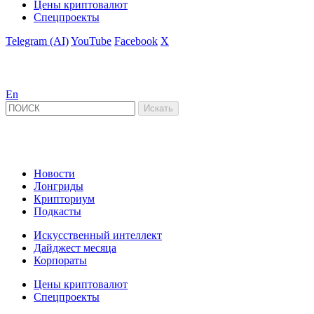
Цены криптовалют
Спецпроекты
Telegram (AI)
YouTube
Facebook
X
En
Новости
Лонгриды
Крипториум
Подкасты
Искусственный интеллект
Дайджест месяца
Корпораты
Цены криптовалют
Спецпроекты