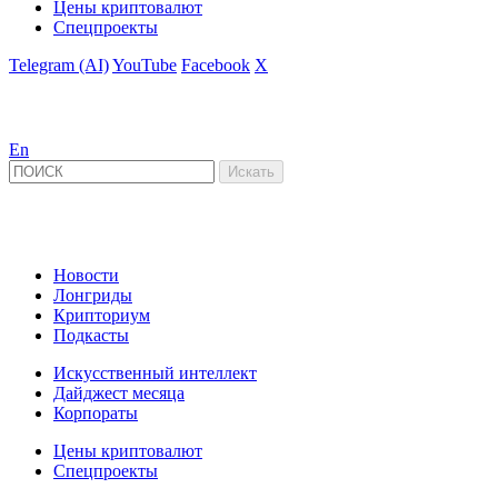
Цены криптовалют
Спецпроекты
Telegram (AI)
YouTube
Facebook
X
En
Новости
Лонгриды
Крипториум
Подкасты
Искусственный интеллект
Дайджест месяца
Корпораты
Цены криптовалют
Спецпроекты