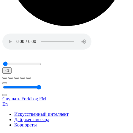
×1
Слушать ForkLog FM
En
Искусственный интеллект
Дайджест месяца
Корпораты