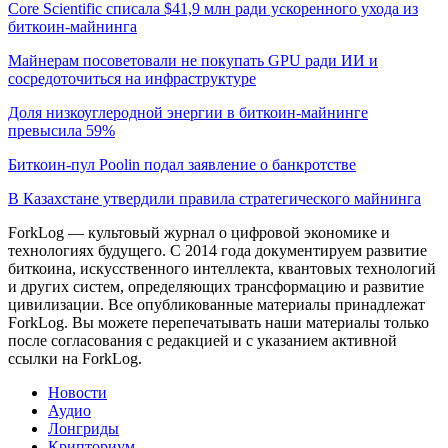
Core Scientific списала $41,9 млн ради ускоренного ухода из
биткоин-майнинга
Майнерам посоветовали не покупать GPU ради ИИ и
сосредоточиться на инфраструктуре
Доля низкоуглеродной энергии в биткоин-майнинге
превысила 59%
Биткоин-пул Poolin подал заявление о банкротстве
В Казахстане утвердили правила стратегического майнинга
ForkLog — культовый журнал о цифровой экономике и
технологиях будущего. С 2014 года документируем развитие
биткоина, искусственного интеллекта, квантовых технологий
и других систем, определяющих трансформацию и развитие
цивилизации.
Все опубликованные материалы принадлежат
ForkLog. Вы можете перепечатывать наши материалы только
после согласования с редакцией и с указанием активной
ссылки на ForkLog.
Новости
Аудио
Лонгриды
Крипториум