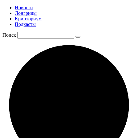
Новости
Лонгриды
Крипториум
Подкасты
Поиск