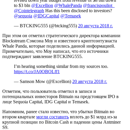
revised down year budget from revenue of $8 bln down
to $3 bln
@Excellion
@WhalePanda
@francispouliot_
@Cointelegraph
Has this been disclosed to investors?
@sequoia
@IDGCapital
@Temasek
— BTCKING555 (@btcking555)
20 августа 2018 г.
При этом он отметил стратегического директора компании
Blockstream Сэмсона Моу и известного криптоэнтузиаста
Whale Panda, которые поделились данной информацией.
Примечательно, что Моу написал, что его источники
подтверждают заявление BTCKING555.
I’m hearing something similar from my sources too.
https://t.co/JA0OBOLff1
— Samson Mow (@Excellion)
20 августа 2018 г.
Отметим, что пользователь отметил в записи и
потенциальных инвесторов Bitmain на предстоящем IPO в
лице Sequoia Capital, IDG Capital и Temasek.
Напомним, ранее стало известно, что убытки Bitmain во
втором квартале
могли составить
вплоть до $1 млрд из-за
крупной позиции по Bitcoin Cash и падении цены Antminer
S9.