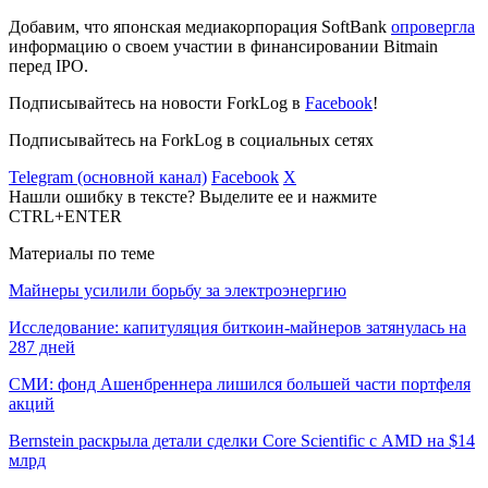
Добавим, что японская медиакорпорация SoftBank
опровергла
информацию о своем участии в финансировании Bitmain
перед IPO.
Подписывайтесь на новости ForkLog в
Facebook
!
Подписывайтесь на ForkLog в социальных сетях
Telegram (основной канал)
Facebook
X
Нашли ошибку в тексте? Выделите ее и нажмите
CTRL+ENTER
Материалы по теме
Майнеры усилили борьбу за электроэнергию
Исследование: капитуляция биткоин-майнеров затянулась на
287 дней
СМИ: фонд Ашенбреннера лишился большей части портфеля
акций
Bernstein раскрыла детали сделки Core Scientific с AMD на $14
млрд