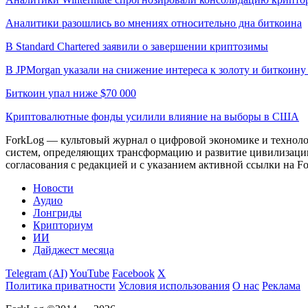
Аналитики разошлись во мнениях относительно дна биткоина
В Standard Chartered заявили о завершении криптозимы
В JPMorgan указали на снижение интереса к золоту и биткоину 
Биткоин упал ниже $70 000
Криптовалютные фонды усилили влияние на выборы в США
ForkLog — культовый журнал о цифровой экономике и технолог
систем, определяющих трансформацию и развитие цивилизаци
согласования с редакцией и с указанием активной ссылки на Fo
Новости
Аудио
Лонгриды
Крипториум
ИИ
Дайджест месяца
Telegram (AI)
YouTube
Facebook
X
Политика приватности
Условия использования
О нас
Реклама