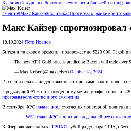
Культовый журнал о биткоине, технологии блокчейн и цифров
#золото
#Макс Кайзер
#политика
#Прогнозы о рынке криптовал
Макс Кайзер спрогнозировал «
18.10.2024
Петр Иванов
Биткоин «в скором времени» подорожает до $220 000. Такой пр
The new ATH Gold price is predicting Bitcoin will trade over 
— Max Keiser (@maxkeiser)
October 18, 2024
Эксперт сослался на достижение котировками золота нового и
Предыдущий ATH по драгоценному металлу зафиксирован в 2020
программ количественного смягчения
.
В сентябре ФРС
начала цикл
смягчения монетарной политики с 
WSJ: глава ФРС анонсировал дальнейшее снижение
Кайзер ожидает запуска
БРИКС
«убийцы доллара США, обеспеч