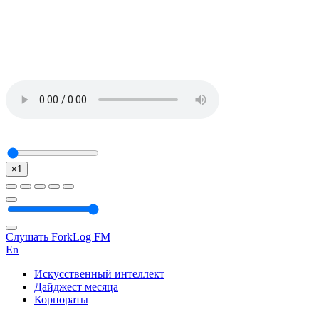
×1
Слушать ForkLog FM
En
Искусственный интеллект
Дайджест месяца
Корпораты