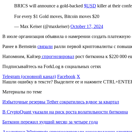
BRICS will announce a gold-backed
$USD
killer at their conf
For every $1 Gold moves, Bitcoin moves $20
— Max Keiser (@maxkeiser)
October 17, 2024
В июле организация объявила о намерении создать платежную 
Ранее в Bernstein
связали
ралли первой криптовалюты с повыше
Напомним, Кайзер
спрогнозировал
рост биткоина к $220 000 ещ
Подписывайтесь на ForkLog в социальных сетях
Telegram (основной канал)
Facebook
X
Нашли ошибку в тексте? Выделите ее и нажмите CTRL+ENTE
Материалы по теме
Избыточные резервы Tether сократились вдвое за квартал
В CryptoQuant указали на риск роста волатильности биткоина
Биткоин пережил худший месяц за четыре года
Аналитики Wintermute спрогнозировали консолидацию крипто