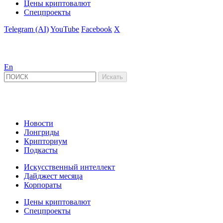
Цены криптовалют
Спецпроекты
Telegram (AI)
YouTube
Facebook
X
En
Новости
Лонгриды
Крипториум
Подкасты
Искусственный интеллект
Дайджест месяца
Корпораты
Цены криптовалют
Спецпроекты