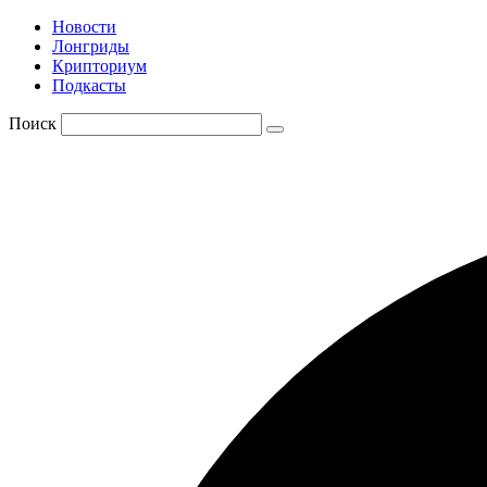
Новости
Лонгриды
Крипториум
Подкасты
Поиск