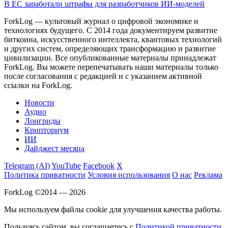
В ЕС заработали штрафы для разработчиков ИИ-моделей
ForkLog — культовый журнал о цифровой экономике и
технологиях будущего. С 2014 года документируем развитие
биткоина, искусственного интеллекта, квантовых технологий
и других систем, определяющих трансформацию и развитие
цивилизации.
Все опубликованные материалы принадлежат
ForkLog. Вы можете перепечатывать наши материалы только
после согласования с редакцией и с указанием активной
ссылки на ForkLog.
Новости
Аудио
Лонгриды
Крипториум
ИИ
Дайджест месяца
Telegram (AI)
YouTube
Facebook
X
Политика приватности
Условия использования
О нас
Реклама
ForkLog ©2014 — 2026
Мы используем файлы cookie для улучшения качества работы.
Пользуясь сайтом, вы соглашаетесь с
Политикой приватности
.