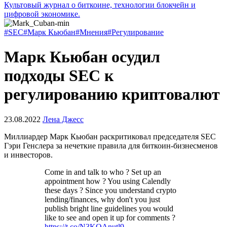
Культовый журнал о биткоине, технологии блокчейн и
цифровой экономике.
#SEC
#Марк Кьюбан
#Мнения
#Регулирование
Марк Кьюбан осудил
подходы SEC к
регулированию криптовалют
23.08.2022
Лена Джесс
Миллиардер Марк Кьюбан раскритиковал председателя
SEC
Гэри Генслера за нечеткие правила для биткоин-бизнесменов
и инвесторов.
Come in and talk to who ? Set up an
appointment how ? You using Calendly
these days ? Since you understand crypto
lending/finances, why don't you just
publish bright line guidelines you would
like to see and open it up for comments ?
https://t.co/N3KQAnutl9