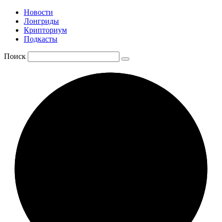
Новости
Лонгриды
Крипториум
Подкасты
Поиск