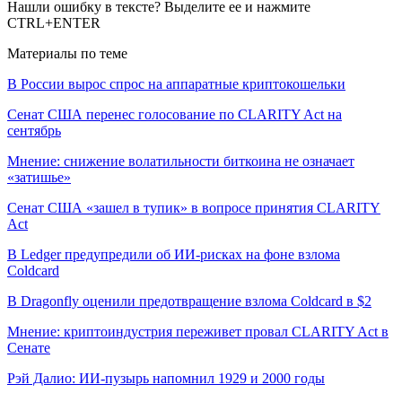
Нашли ошибку в тексте? Выделите ее и нажмите
CTRL+ENTER
Материалы по теме
В России вырос спрос на аппаратные криптокошельки
Сенат США перенес голосование по CLARITY Act на
сентябрь
Мнение: снижение волатильности биткоина не означает
«затишье»
Сенат США «зашел в тупик» в вопросе принятия CLARITY
Act
В Ledger предупредили об ИИ-рисках на фоне взлома
Coldcard
В Dragonfly оценили предотвращение взлома Coldcard в $2
Мнение: криптоиндустрия переживет провал CLARITY Act в
Сенате
Рэй Далио: ИИ-пузырь напомнил 1929 и 2000 годы