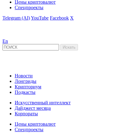
Цены криптовалют
Спецпроекты
Telegram (AI)
YouTube
Facebook
X
En
Новости
Лонгриды
Крипториум
Подкасты
Искусственный интеллект
Дайджест месяца
Корпораты
Цены криптовалют
Спецпроекты