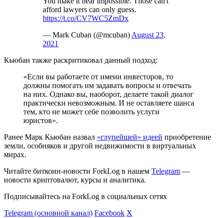
You make it near impossible. Those can't
afford lawyers can only guess.
https://t.co/CV7WC5ZmDx
— Mark Cuban (@mcuban)
August 23,
2021
Кьюбан также раскритиковал данный подход:
«Если вы работаете от имени инвесторов, то
должны помогать им задавать вопросы и отвечать
на них. Однако вы, наоборот, делаете такой диалог
практически невозможным. И не оставляете шанса
тем, кто не может себе позволить услуги
юристов».
Ранее Марк Кьюбан назвал
«глупейшей» идеей
приобретение
земли, особняков и другой недвижимости в виртуальных
мирах.
Читайте биткоин-новости ForkLog в нашем
Telegram
—
новости криптовалют, курсы и аналитика.
Подписывайтесь на ForkLog в социальных сетях
Telegram (основной канал)
Facebook
X