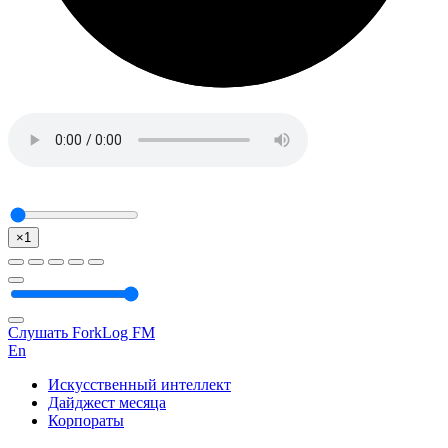
×1
Слушать ForkLog FM
En
Искусственный интеллект
Дайджест месяца
Корпораты