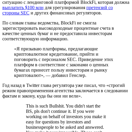
ситуацию с лендинговой платформой BlockFi, которая должна
выплатить $100 млн
для урегулирования
претензий со
стороны SEC
и других финансовых регуляторов.
По словам главы ведомства, BlockFi не смогла
зарегистрировать высокодоходные процентные счета в
качестве ценных бумаг и не предоставила инвесторам
соответствующую информацию.
«Я призываю платформы, предлагающие
криптовалютное кредитование, прийти и
поговорить с персоналом SEC. Приведение этих
платформ в соответствие с законами о ценных
бумагах принесет пользу инвесторам и рынку
криптовалют», — добавил Генслер.
Год назад в Twitter глава регулятора уже писал, что «строгий
режим правоприменения агентства заключается в следовании
фактам и закону, куда бы они ни вели».
This is such Bullshit. You didn't start the
BS, pls don't continue it. If you were
working on behalf of investors you make it
easy for questions by investors and
businesspeople to be asked and answered.