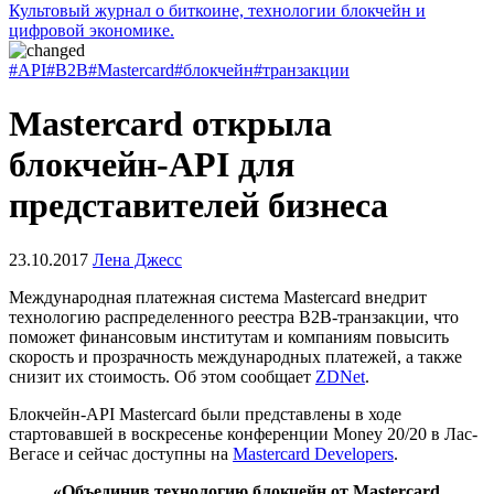
Культовый журнал о биткоине, технологии блокчейн и
цифровой экономике.
#API
#B2B
#Mastercard
#блокчейн
#транзакции
Mastercard открыла
блокчейн-API для
представителей бизнеса
23.10.2017
Лена Джесс
Международная платежная система Mastercard внедрит
технологию распределенного реестра B2B-транзакции, что
поможет финансовым институтам и компаниям повысить
скорость и прозрачность международных платежей, а также
снизит их стоимость. Об этом сообщает
ZDNet
.
Блокчейн-API Mastercard были представлены в ходе
стартовавшей в воскресенье конференции Money 20/20 в Лас-
Вегасе и сейчас доступны на
Mastercard Developers
.
«Объединив технологию блокчейн от Mastercard