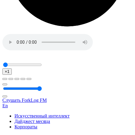
×1
Слушать ForkLog FM
En
Искусственный интеллект
Дайджест месяца
Корпораты