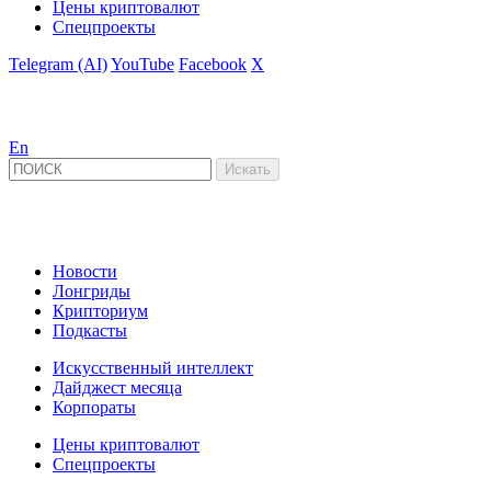
Цены криптовалют
Спецпроекты
Telegram (AI)
YouTube
Facebook
X
En
Новости
Лонгриды
Крипториум
Подкасты
Искусственный интеллект
Дайджест месяца
Корпораты
Цены криптовалют
Спецпроекты