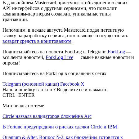
В дальнейшем Mastercard приступит к объединению своих
API-интерфейсов с другими сервисами, что позволит
компаниям-партнерам создавать уникальные типы
транзакций.
Напомним, в начале августа Mastercard подал патентную
заявку на разработку сервиса, позволяющего осуществлять
возврат средств в криптовалюте
.
Подписывайтесь на новости ForkLog в Telegram:
ForkLog
—
вся лента новостей,
ForkLog Live
— самые важные новости и
опросы!
Подписывайтесь на ForkLog в социальных сетях
Telegram (основной канал)
Facebook
X
Нашли ошибку в тексте? Выделите ее и нажмите
CTRL+ENTER
Материалы по теме
Circle назвала валидаторов блокчейна Arc
В Fortune предупредили о рисках сделки Circle и IBM
Quantum & After. Вопрос №2: как блокчейны готовятся к