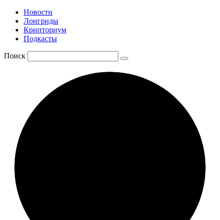
Новости
Лонгриды
Крипториум
Подкасты
Поиск