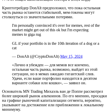
Криптотрейдер DonAlt предположил, что пока остальная
часть рынка останется стабильной, мем-токены могут
столкнуться со значительными потерями.
I'm personally convinced it's over for memes, rest of the
market might get out of this ok but I'm expecting
memes to giga rug
GL if your portfolio is in the 10th iteration of a dog or a
cat
— DonAlt (@CryptoDonAlt)
May 15, 2024
«Лично я убежден — для мемов все кончено,
остальная часть рынка, возможно, выйдет из этой
ситуации, но в мемах ожидаю гигантский слив.
Удачи, если ваше портфолио находится в десятом
варианте собаки или кошки», — заявил он.
Основатель MN Trading Михаэль ван де Поппе рассмотрел
более широкий рынок альткоинов. По его мнению, просадки
на графике рыночной капитализации сегмента, вероятно,
указывают на достижение или приближении к локальному
минимуму.