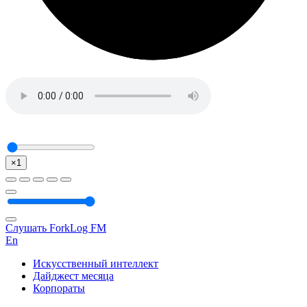
×1
Слушать ForkLog FM
En
Искусственный интеллект
Дайджест месяца
Корпораты