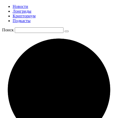
Новости
Лонгриды
Крипториум
Подкасты
Поиск