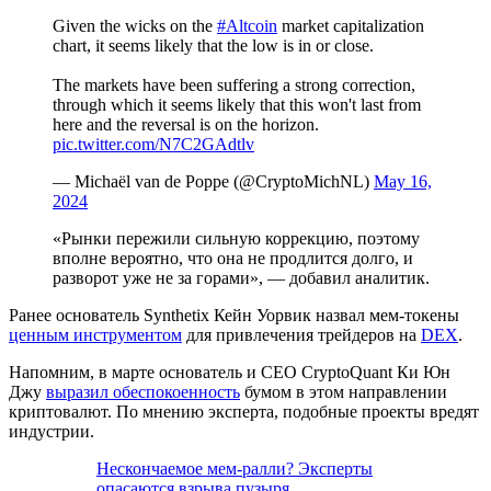
Given the wicks on the
#Altcoin
market capitalization
chart, it seems likely that the low is in or close.
The markets have been suffering a strong correction,
through which it seems likely that this won't last from
here and the reversal is on the horizon.
pic.twitter.com/N7C2GAdtlv
— Michaël van de Poppe (@CryptoMichNL)
May 16,
2024
«Рынки пережили сильную коррекцию, поэтому
вполне вероятно, что она не продлится долго, и
разворот уже не за горами», — добавил аналитик.
Ранее основатель Synthetix Кейн Уорвик назвал мем-токены
ценным инструментом
для привлечения трейдеров на
DEX
.
Напомним, в марте основатель и CEO CryptoQuant Ки Юн
Джу
выразил обеспокоенность
бумом в этом направлении
криптовалют. По мнению эксперта, подобные проекты вредят
индустрии.
Нескончаемое мем-ралли? Эксперты
опасаются взрыва пузыря