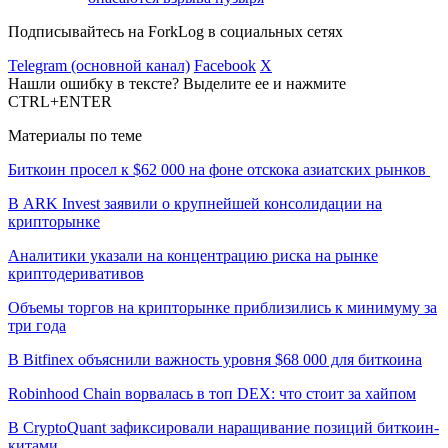
Подписывайтесь на ForkLog в социальных сетях
Telegram (основной канал)
Facebook
X
Нашли ошибку в тексте? Выделите ее и нажмите
CTRL+ENTER
Материалы по теме
Биткоин просел к $62 000 на фоне отскока азиатских рынков
В ARK Invest заявили о крупнейшей консолидации на
крипторынке
Аналитики указали на концентрацию риска на рынке
криптодеривативов
Объемы торгов на крипторынке приблизились к минимуму за
три года
В Bitfinex объяснили важность уровня $68 000 для биткоина
Robinhood Chain ворвалась в топ DEX: что стоит за хайпом
В CryptoQuant зафиксировали наращивание позиций биткоин-
китами