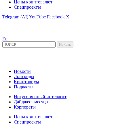
Цены криптовалют
Спецпроекты
Telegram (AI)
YouTube
Facebook
X
En
Новости
Лонгриды
Крипториум
Подкасты
Искусственный интеллект
Дайджест месяца
Корпораты
Цены криптовалют
Спецпроекты