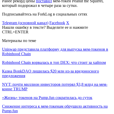
Ранее рекорд цены
поставил
мем-токен Peanut the Squirrel,
который подорожал в четыре раза за сутки.
Подписывайтесь на ForkLog в социальных сетях
Telegram (основной канал)
Facebook
X
Нашли ошибку в тексте? Выделите ее и нажмите
CTRL+ENTER
Материалы по теме
Uniswap представила платформу для выпуска мем-токенов в
Robinhood Chain
Robinhood Chain ворвалась в топ DEX: что стоит за хайпом
Казна BonkDAO лишилась $20 млн из-за вредоносного
предложения
NYT: почти миллион инвесторов потерял $3,8 млрд на мем-
коине TRUMP
«Жизнь» токенов на Pump.fun сократилась до суток
Снижение интереса к мем-токенам обрушило активность на
Pump.fun