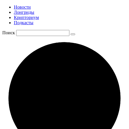
Новости
Лонгриды
Крипториум
Подкасты
Поиск