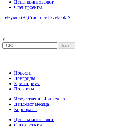
Цены криптовалют
Спецпроекты
Telegram (AI)
YouTube
Facebook
X
En
Новости
Лонгриды
Крипториум
Подкасты
Искусственный интеллект
Дайджест месяца
Корпораты
Цены криптовалют
Спецпроекты