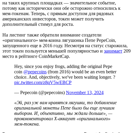
на таких крупных площадках — значительное событие,
потому как исторически они обе осторожно относились к
мем-токенам. Теперь, с прямым доступом для рядовых
американских инвесторов, токен может получить
дополнительный стимул для роста.
На листинг также обратили внимание создатели
«оригинального» мем-коина лягушонка Пепе PepeCoin,
запущенного еще в 2016 году. Несмотря на статус старожила,
этот токен пользуется меньшей популярностью и
занимает
209
место в рейтинге CoinMarketCap.
Hey, since you enjoy frogs, adding the original Pepe
coin
@pepecoins
(from 2016) would be an even better
choice. And, objectively, we've been waiting longer. ?
pic.twitter.com/z8qV5wEBCP
— Pepecoin (@pepecoins)
November 13, 2024
«Эй, раз уж вам нравятся лягушки, то добавление
оригинальной монеты Пепе было бы еще лучшим
выбором. И, объективно, мы ждали дольше», —
прокомментировал X-аккаунт «оригинального»
мем-токена.