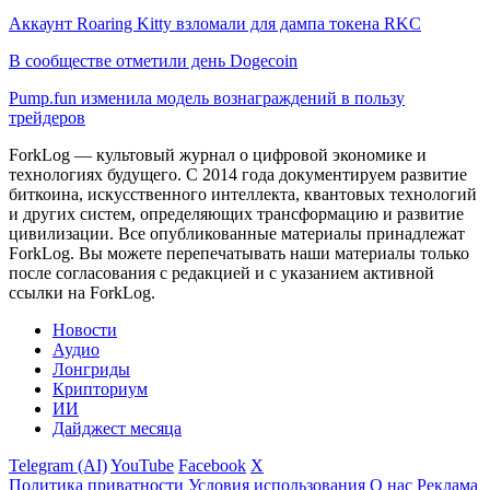
Аккаунт Roaring Kitty взломали для дампа токена RKC
В сообществе отметили день Dogecoin
Pump.fun изменила модель вознаграждений в пользу
трейдеров
ForkLog — культовый журнал о цифровой экономике и
технологиях будущего. С 2014 года документируем развитие
биткоина, искусственного интеллекта, квантовых технологий
и других систем, определяющих трансформацию и развитие
цивилизации.
Все опубликованные материалы принадлежат
ForkLog. Вы можете перепечатывать наши материалы только
после согласования с редакцией и с указанием активной
ссылки на ForkLog.
Новости
Аудио
Лонгриды
Крипториум
ИИ
Дайджест месяца
Telegram (AI)
YouTube
Facebook
X
Политика приватности
Условия использования
О нас
Реклама