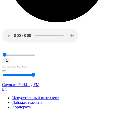
×1
Слушать ForkLog FM
En
Искусственный интеллект
Дайджест месяца
Корпораты