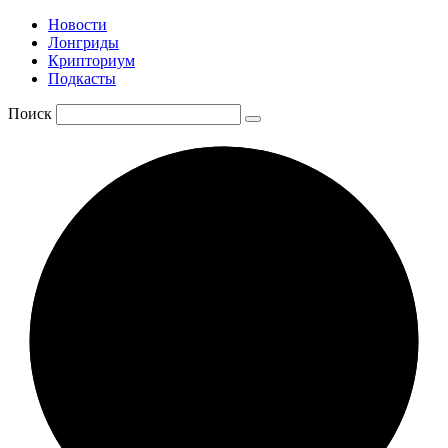
Новости
Лонгриды
Крипториум
Подкасты
Поиск