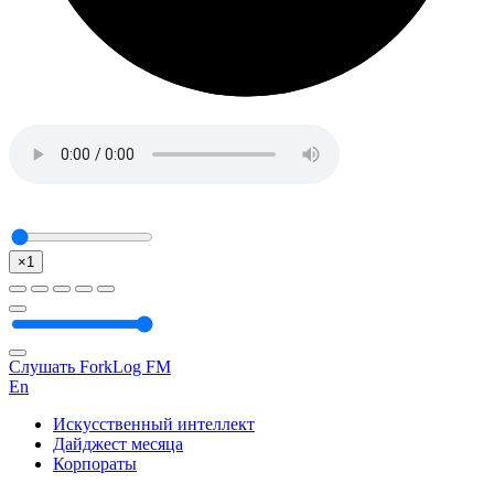
×1
Слушать ForkLog FM
En
Искусственный интеллект
Дайджест месяца
Корпораты