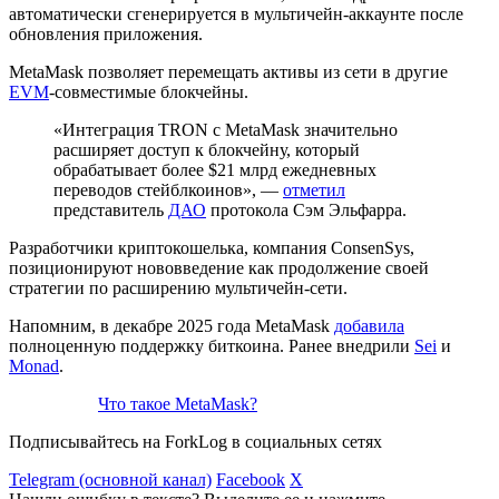
автоматически сгенерируется в мультичейн-аккаунте после
обновления приложения.
MetaMask позволяет перемещать активы из сети в другие
EVM
-совместимые блокчейны.
«Интеграция TRON c MetaMask значительно
расширяет доступ к блокчейну, который
обрабатывает более $21 млрд ежедневных
переводов стейблкоинов», —
отметил
представитель
ДАО
протокола Сэм Эльфарра.
Разработчики криптокошелька, компания ConsenSys,
позиционируют нововведение как продолжение своей
стратегии по расширению мультичейн-сети.
Напомним, в декабре 2025 года MetaMask
добавила
полноценную поддержку биткоина. Ранее внедрили
Sei
и
Monad
.
Что такое MetaMask?
Подписывайтесь на ForkLog в социальных сетях
Telegram (основной канал)
Facebook
X