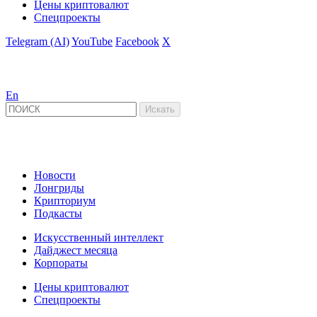
Цены криптовалют
Спецпроекты
Telegram (AI)
YouTube
Facebook
X
En
Новости
Лонгриды
Крипториум
Подкасты
Искусственный интеллект
Дайджест месяца
Корпораты
Цены криптовалют
Спецпроекты