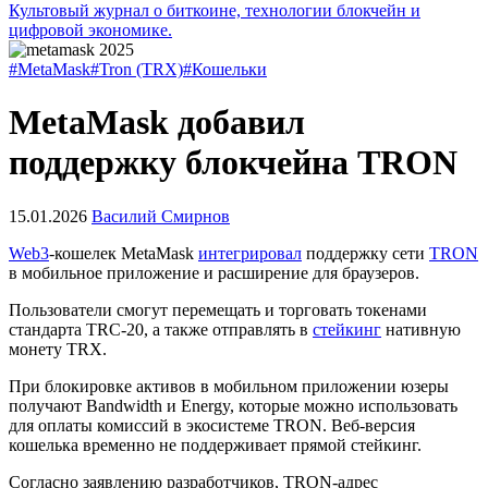
Культовый журнал о биткоине, технологии блокчейн и
цифровой экономике.
#MetaMask
#Tron (TRX)
#Кошельки
MetaMask добавил
поддержку блокчейна TRON
15.01.2026
Василий Смирнов
Web3
-кошелек MetaMask
интегрировал
поддержку сети
TRON
в мобильное приложение и расширение для браузеров.
Пользователи смогут перемещать и торговать токенами
стандарта TRC-20, а также отправлять в
стейкинг
нативную
монету TRX.
При блокировке активов в мобильном приложении юзеры
получают Bandwidth и Energy, которые можно использовать
для оплаты комиссий в экосистеме TRON. Веб-версия
кошелька временно не поддерживает прямой стейкинг.
Согласно заявлению разработчиков, TRON-адрес