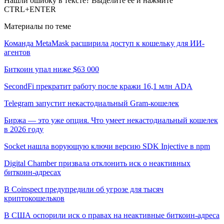
Нашли ошибку в тексте? Выделите ее и нажмите
CTRL+ENTER
Материалы по теме
Команда MetaMask расширила доступ к кошельку для ИИ-
агентов
Биткоин упал ниже $63 000
SecondFi прекратит работу после кражи 16,1 млн ADA
Telegram запустит некастодиальный Gram-кошелек
Биржа — это уже опция. Что умеет некастодиальный кошелек
в 2026 году
Socket нашла ворующую ключи версию SDK Injective в npm
Digital Chamber призвала отклонить иск о неактивных
биткоин-адресах
В Coinspect предупредили об угрозе для тысяч
криптокошельков
В США оспорили иск о правах на неактивные биткоин-адреса