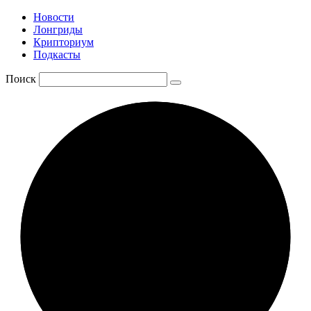
Новости
Лонгриды
Крипториум
Подкасты
Поиск