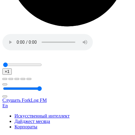
×1
Слушать ForkLog FM
En
Искусственный интеллект
Дайджест месяца
Корпораты