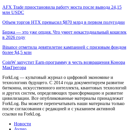
AFX Trade приостановила работу моста после вывода 24,15
млн USDC
Объем торгов HTX превысил $870 млрд в первом полугодии
Биржа — это уже опция. Что умеет некастодиальный кошелек
в 2026 году
Binance отметила девятилетие кампанией с призовым фондом
более $4,5 млн
CoinW запустит Earn-программу в честь возвращения Конора
МакГрегора
ForkLog — культовый журнал о цифровой экономике и
технологиях будущего. С 2014 года документируем развитие
биткоина, искусственного интеллекта, квантовых технологий
и других систем, определяющих трансформацию и развитие
цивилизации.
Все опубликованные материалы принадлежат
ForkLog. Вы можете перепечатывать наши материалы только
после согласования с редакцией и с указанием активной
ссылки на ForkLog.
Новости
Аудио