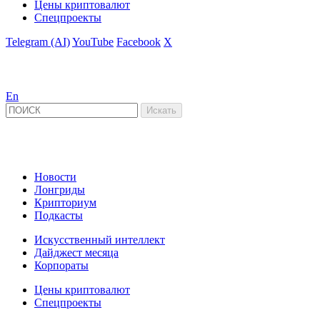
Цены криптовалют
Спецпроекты
Telegram (AI)
YouTube
Facebook
X
En
Новости
Лонгриды
Крипториум
Подкасты
Искусственный интеллект
Дайджест месяца
Корпораты
Цены криптовалют
Спецпроекты